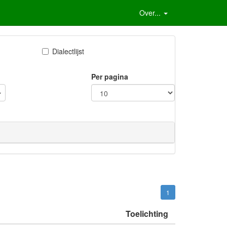
Over...
Dialectlijst
Per pagina
1
Toelichting