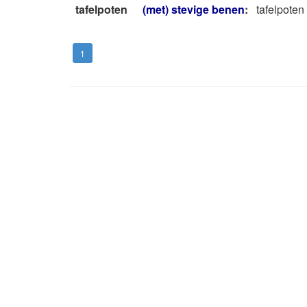
tafelpoten
(met) stevige benen
:
tafelpoten
1