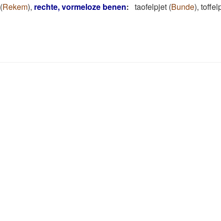
(
Rekem
)
,
rechte, vormeloze benen
:
taofelpjet
(
Bunde
)
,
toffel