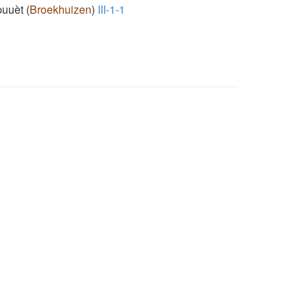
puuèt
(
Broekhuizen
)
III-1-1