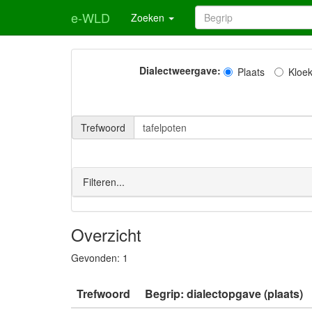
e-WLD
Zoeken
Dialectweergave:
Plaats
Kloe
Trefwoord
Filteren...
Overzicht
Gevonden:
1
Trefwoord
Begrip: dialectopgave (plaats)