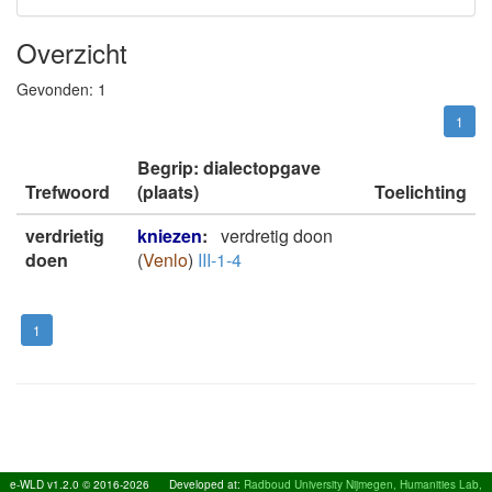
Overzicht
Gevonden:
1
1
Begrip: dialectopgave
Trefwoord
(plaats)
Toelichting
verdrietig
kniezen
:
verdretig doon
doen
(
Venlo
)
III-1-4
1
e-WLD v1.2.0 © 2016-2026
Developed at:
Radboud University Nijmegen, Humanities Lab,