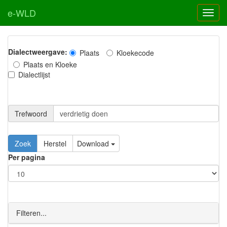
e-WLD
Dialectweergave:
Plaats
Kloekecode
Plaats en Kloeke
Dialectlijst
Trefwoord
Download
Per pagina
Filteren...