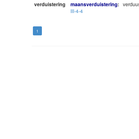
verduistering
maansverduistering
:
verduu
III-4-4
1