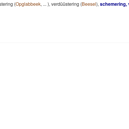
stering
(
Opglabbeek
,
...
)
,
verdŭŭstering
(
Beesel
)
,
schemering, 