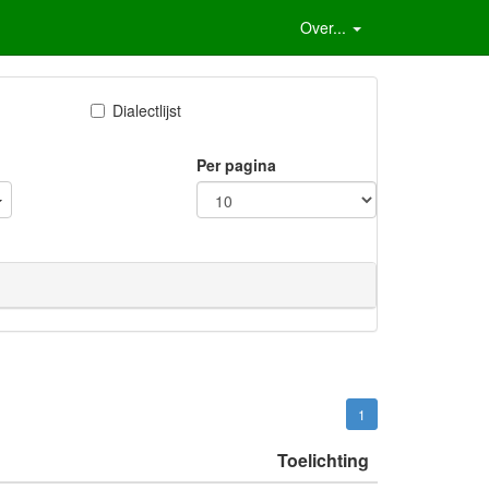
Over...
Dialectlijst
Per pagina
1
Toelichting