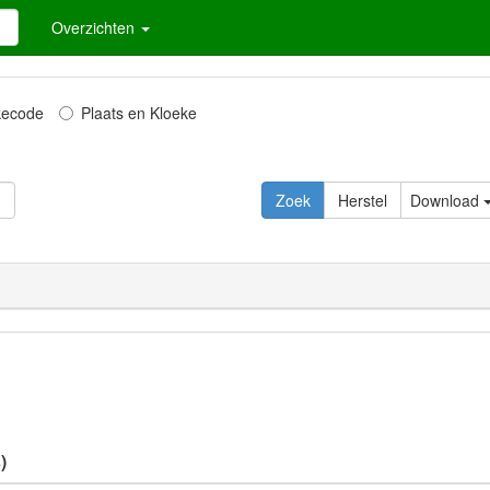
Overzichten
kecode
Plaats en Kloeke
Download
)