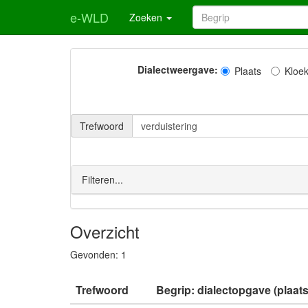
e-WLD
Zoeken
Dialectweergave:
Plaats
Kloe
Trefwoord
Filteren...
Overzicht
Gevonden:
1
Trefwoord
Begrip: dialectopgave (plaats