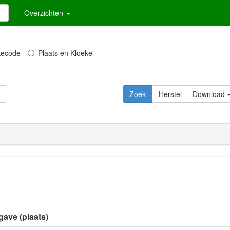
Overzichten
kecode
Plaats en Kloeke
Download
gave (plaats)