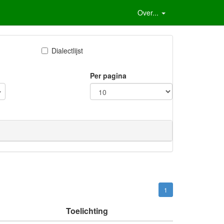
Over...
Dialectlijst
Per pagina
1
Toelichting