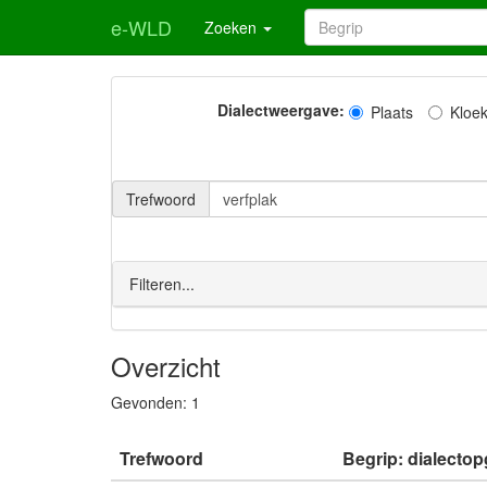
e-WLD
Zoeken
Dialectweergave:
Plaats
Kloe
Trefwoord
Filteren...
Overzicht
Gevonden:
1
Trefwoord
Begrip: dialectop