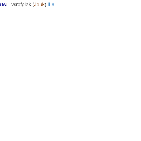
ats
:
vɛrǝfplak
(
Jeuk
)
II-9