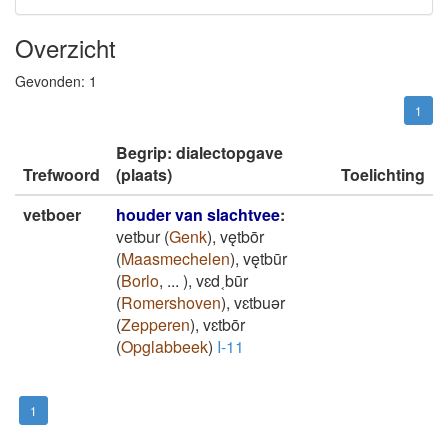
Overzicht
Gevonden:
1
1
Begrip: dialectopgave
Trefwoord
(plaats)
Toelichting
vetboer
houder van slachtvee
:
vetbur
(
Genk
)
,
vętbōr
(
Maasmechelen
)
,
vętbūr
(
Borlo
,
...
)
,
vɛd˱būr
(
Romershoven
)
,
vɛtbuǝr
(
Zepperen
)
,
vɛtbōr
(
Opglabbeek
)
I-11
1