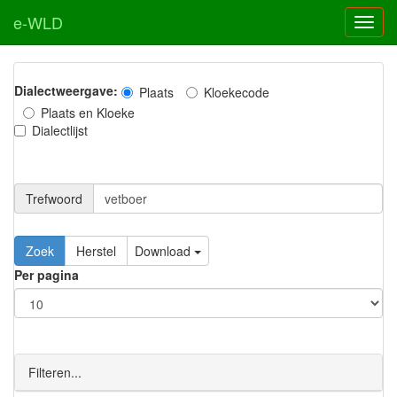
e-WLD
Dialectweergave:
Plaats
Kloekecode
Plaats en Kloeke
Dialectlijst
Trefwoord
Download
Per pagina
Filteren...