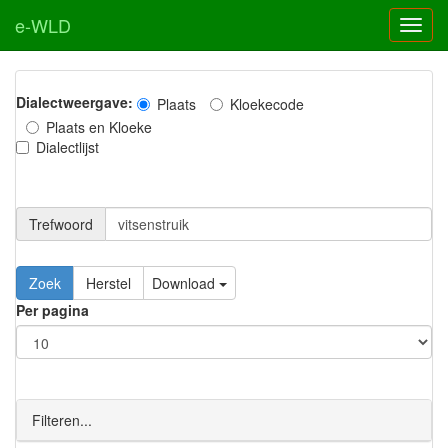
e-WLD
Dialectweergave:
Plaats
Kloekecode
Plaats en Kloeke
Dialectlijst
Trefwoord
Download
Per pagina
Filteren...