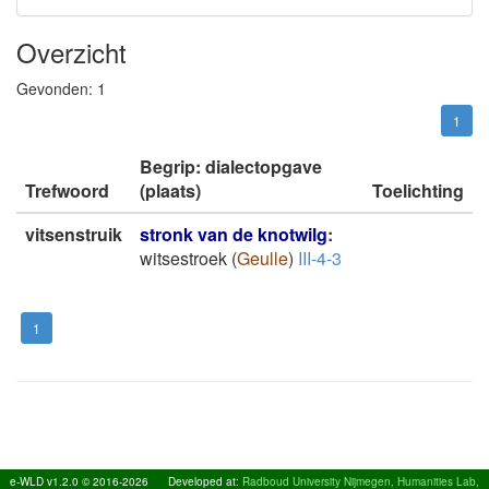
Overzicht
Gevonden:
1
1
Begrip: dialectopgave
Trefwoord
(plaats)
Toelichting
vitsenstruik
stronk van de knotwilg
:
witsestroek
(
Geulle
)
III-4-3
1
e-WLD v1.2.0 © 2016-2026
Developed at:
Radboud University Nijmegen, Humanities Lab,