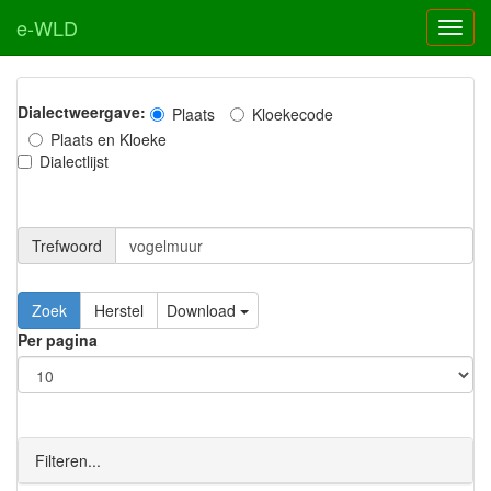
e-WLD
Dialectweergave:
Plaats
Kloekecode
Plaats en Kloeke
Dialectlijst
Trefwoord
Download
Per pagina
Filteren...