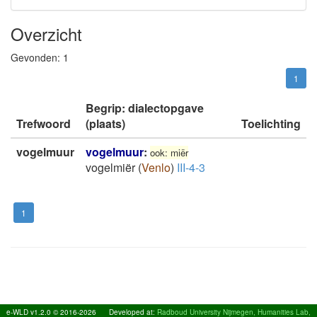
Overzicht
Gevonden:
1
1
Begrip: dialectopgave
Trefwoord
(plaats)
Toelichting
vogelmuur
vogelmuur
:
ook: miër
vogelmiër
(
Venlo
)
III-4-3
1
e-WLD v1.2.0 © 2016-2026
Developed at:
Radboud University Nijmegen, Humanities Lab,