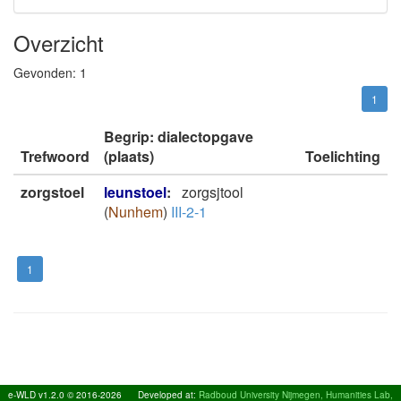
Overzicht
Gevonden:
1
1
Begrip: dialectopgave
Trefwoord
(plaats)
Toelichting
zorgstoel
leunstoel
:
zorgsjtool
(
Nunhem
)
III-2-1
1
e-WLD v1.2.0 © 2016-2026
Developed at:
Radboud University Nijmegen, Humanities Lab,