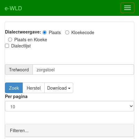
e-WLD
Dialectweergave:
Plaats
Kloekecode
Plaats en Kloeke
Dialectlijst
Trefwoord
Download
Per pagina
Filteren...