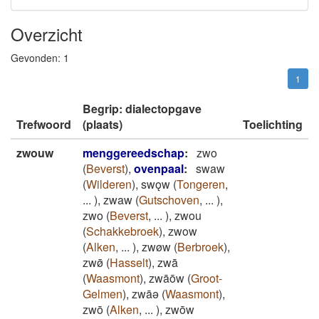
Overzicht
Gevonden:
1
1
Begrip: dialectopgave
Trefwoord
(plaats)
Toelichting
zwouw
menggereedschap
:
zwo
(
Beverst
)
,
ovenpaal
:
swaw
(
Wilderen
)
,
swǫw
(
Tongeren
,
...
)
,
zwaw
(
Gutschoven
,
...
)
,
zwo
(
Beverst
,
...
)
,
zwou
(
Schakkebroek
)
,
zwow
(
Alken
,
...
)
,
zwøw
(
Berbroek
)
,
zwø̄
(
Hasselt
)
,
zwā
(
Waasmont
)
,
zwāōw
(
Groot-
Gelmen
)
,
zwāǝ
(
Waasmont
)
,
zwō
(
Alken
,
...
)
,
zwōw