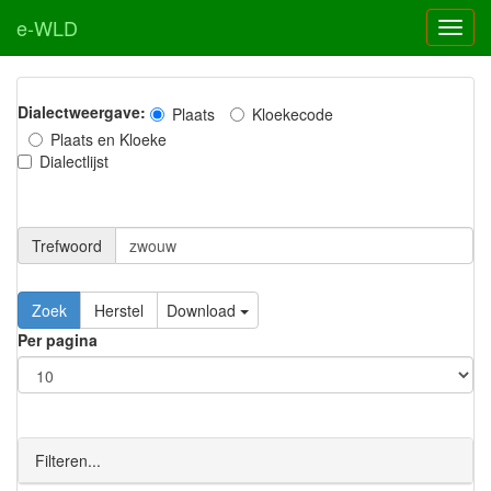
e-WLD
Dialectweergave:
Plaats
Kloekecode
Plaats en Kloeke
Dialectlijst
Trefwoord
Download
Per pagina
Filteren...