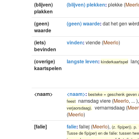
(blijven)
(blijven) plekken
:
plekke
(
Meerl
plakken
(geen)
(geen) waarde
:
dat het gen wèr
waarde
(iets)
vinden
:
viende
(
Meerlo
)
bevinden
(overige)
langste leven
:
lan
kinderkaartspel
kaartspelen
<naam>
<naam>
:
besteke = geschenk geven 
namsdag viere
(
Meerlo
,
...
)
feest
vernamsdaag
(
Meer
verjaorsdaag).
(
Meerlo
)
[falie]
falie
:
faliej
(
Meerlo
)
,
(z. fip(per)). p.
Tusse de fip(per) en de falie: tussen tw