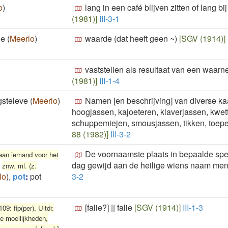
o
)
lang in een café blijven zitten of lang b
(1981)]
III-3-1
de
(
Meerlo
)
waarde (dat heeft geen ~)
[SGV (1914)]
vaststellen als resultaat van een waar
(1981)]
III-1-4
gsteleve
(
Meerlo
)
Namen [en beschrijving] van diverse ka
hoogjassen, kajoeteren, klaverjassen, kwett
schuppemiejen, smousjassen, tikken, toepen
88 (1982)]
III-3-2
De voornaamste plaats in bepaalde spe
aan iemand voor het
,
dag gewijd aan de heilige wiens naam men 
znw. ml. (z.
lo
)
,
pot
:
pot
3-2
[falie?]
||
falie
[SGV (1914)]
III-1-3
 109: fip(per), Uitdr.
ee moeilijkheden,