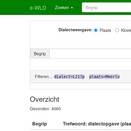
e-WLD
Zoeken
Dialectweergave:
Plaats
Kloe
Begrip
Filteren...
dialect=L217p
plaats=Meerlo
Overzicht
Gevonden:
4060
Begrip
Trefwoord: dialectopgave (plaa