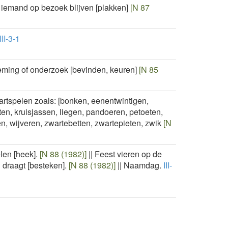
ij iemand op bezoek blijven [plakken]
[N 87
III-3-1
neming of onderzoek [bevinden, keuren]
[N 85
artspelen zoals: [bonken, eenentwintigen,
en, kruisjassen, liegen, pandoeren, petoeten,
, wijveren, zwartebetten, zwartepieten, zwik
[N
len [heek].
[N 88 (1982)]
||
Feest vieren op de
draagt [besteken].
[N 88 (1982)]
||
Naamdag.
III-