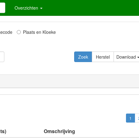
Overzichten
kecode
Plaats en Kloeke
Zoek
Herstel
Download
1
ts)
Omschrijving