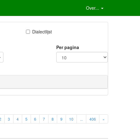
Over...
Dialectlijst
Per pagina
2
3
4
5
6
7
8
9
10
...
406
»