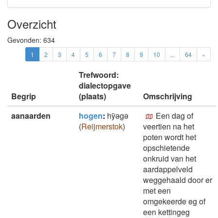
Overzicht
Gevonden:
634
1
2
3
4
5
6
7
8
9
10
...
64
»
Trefwoord:
dialectopgave
Begrip
(plaats)
Omschrijving
aanaarden
hogen
:
hȳǝgǝ
Een dag of
(
Reijmerstok
)
veertien na het
poten wordt het
opschietende
onkruid van het
aardappelveld
weggehaald door er
met een
omgekeerde eg of
een kettingeg