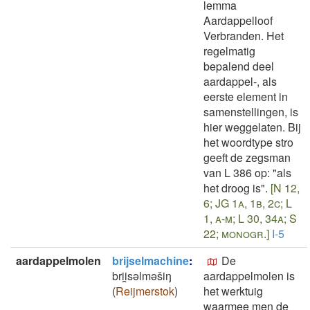
lemma
Aardappelloof
Verbranden. Het
regelmatig
bepalend deel
aardappel-, als
eerste element in
samenstellingen, is
hier weggelaten. Bij
het woordtype stro
geeft de zegsman
van L 386 op: "als
het droog is".
[N 12,
6; JG 1a, 1b, 2c; L
1, a-m; L 30, 34a; S
22; monogr.]
I-5
aardappelmolen
brijselmachine
:
De
brii̯sǝlmǝšiŋ
aardappelmolen is
(
Reijmerstok
)
het werktuig
waarmee men de