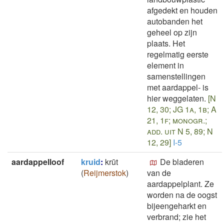
afgedekt en houden
autobanden het
geheel op zijn
plaats. Het
regelmatig eerste
element in
samenstellingen
met aardappel- is
hier weggelaten.
[N
12, 30; JG 1a, 1b; A
21, 1f; monogr.;
add. uit N 5, 89; N
12, 29]
I-5
aardappelloof
kruid
:
krūt
De bladeren
(
Reijmerstok
)
van de
aardappelplant. Ze
worden na de oogst
bijeengeharkt en
verbrand; zie het