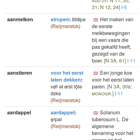
add uit N 11, 30,
31; N 12, 24]
I-5
aanmelken
stropen
:
štrø̄pǝ
Het maken van
(
Reijmerstok
)
de eerste
melkbewegingen
bij een vaars die
pas gekalfd heeft,
gezegd van de
boer.
[N 3A, 61]
I-11
aanstieren
voor het eerst
Een jonge koe
laten dekken
:
voor het eerst laten
vø̜̄r ǝt ørst lǭtǝ
paren.
[N 3A, 30b;
dɛkǝ
monogr.]
I-11
(
Reijmerstok
)
aardappel
aardappel
:
Solanum
ęrpǝl
tuberosum L. De
(
Reijmerstok
)
algemene
benaming voor het
gewas en het