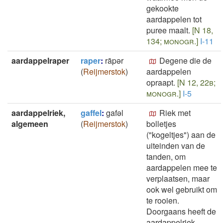
gekookte
aardappelen tot
puree maalt.
[N 18,
134; monogr.]
I-11
aardappelraper
raper
:
rāpǝr
Degene die de
(
Reijmerstok
)
aardappelen
opraapt.
[N 12, 22b;
monogr.]
I-5
aardappelriek,
gaffel
:
gafǝl
Riek met
algemeen
(
Reijmerstok
)
bolletjes
("kogeltjes") aan de
uiteinden van de
tanden, om
aardappelen mee te
verplaatsen, maar
ook wel gebruikt om
te rooien.
Doorgaans heeft de
aardappelriek