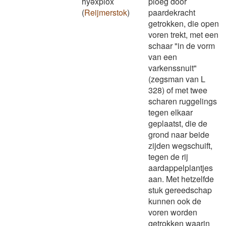
hȳǝxplōx
ploeg door
(
Reijmerstok
)
paardekracht
getrokken, die open
voren trekt, met een
schaar "in de vorm
van een
varkenssnuit"
(zegsman van L
328) of met twee
scharen ruggelings
tegen elkaar
geplaatst, die de
grond naar beide
zijden wegschuift,
tegen de rij
aardappelplantjes
aan. Met hetzelfde
stuk gereedschap
kunnen ook de
voren worden
getrokken waarin