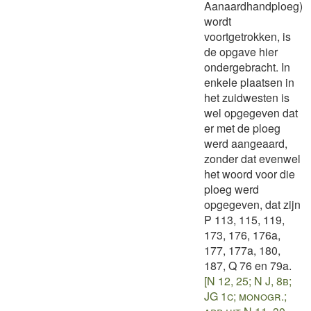
Aanaardhandploeg)
wordt
voortgetrokken, is
de opgave hier
ondergebracht. In
enkele plaatsen in
het zuidwesten is
wel opgegeven dat
er met de ploeg
werd aangeaard,
zonder dat evenwel
het woord voor die
ploeg werd
opgegeven, dat zijn
P 113, 115, 119,
173, 176, 176a,
177, 177a, 180,
187, Q 76 en 79a.
[N 12, 25; N J, 8b;
JG 1c; monogr.;