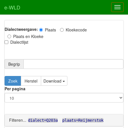
e-WLD
Dialectweergave:
Plaats
Kloekecode
Plaats en Kloeke
Dialectlijst
Begrip
Zoek
Herstel
Download
Per pagina
Filteren...
dialect=Q203a
plaats=Reijmerstok