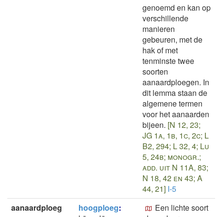
genoemd en kan op
verschillende
manieren
gebeuren, met de
hak of met
tenminste twee
soorten
aanaardploegen. In
dit lemma staan de
algemene termen
voor het aanaarden
bijeen.
[N 12, 23;
JG 1a, 1b, 1c, 2c; L
B2, 294; L 32, 4; Lu
5, 24b; monogr.;
add. uit N 11A, 83;
N 18, 42 en 43; A
44, 21]
I-5
aanaardploeg
hoogploeg
:
Een lichte soort