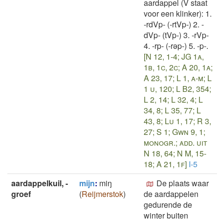
aardappel (V staat
voor een klinker): 1.
-rdVp- (-rtVp-) 2. -
dVp- (tVp-) 3. -rVp-
4. -rp- (-rǝp-) 5. -p-.
[N 12, 1-4; JG 1a,
1b, 1c, 2c; A 20, 1a;
A 23, 17; L 1, a-m; L
1 u, 120; L B2, 354;
L 2, 14; L 32, 4; L
34, 8; L 35, 77; L
43, 8; Lu 1, 17; R 3,
27; S 1; Gwn 9, 1;
monogr.; add. uit
N 18, 64; N M, 15-
18; A 21, 1f]
I-5
aardappelkuil, -
mijn
:
miŋ
De plaats waar
groef
(
Reijmerstok
)
de aardappelen
gedurende de
winter buiten