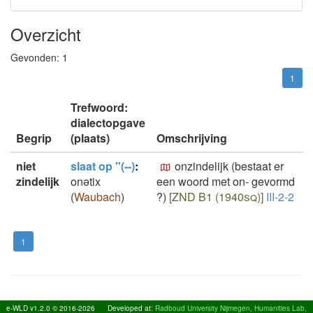
Overzicht
Gevonden:
1
1
Trefwoord:
dialectopgave
Begrip
(plaats)
Omschrijving
niet
slaat op "(--)
:
onzindelijk (bestaat er
zindelijk
onətix
een woord met on- gevormd
(
Waubach
)
?)
[ZND B1 (1940sq)]
III-2-2
1
e-WLD v1.2.0 © 2016-2026
Developed at:
Radboud University Nijmegen, Humanities Lab,