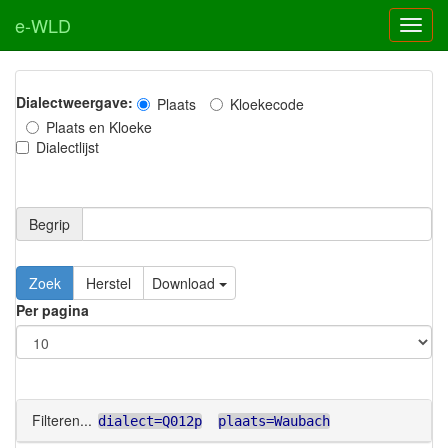
e-WLD
Dialectweergave:
Plaats
Kloekecode
Plaats en Kloeke
Dialectlijst
Begrip
Zoek
Herstel
Download
Per pagina
Filteren...
dialect=Q012p
plaats=Waubach