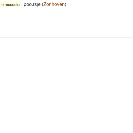
poo.rsje
(
Zonhoven
)
tie mosselen