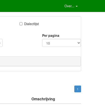
Over...
Dialectlijst
Per pagina
1
Omschrijving