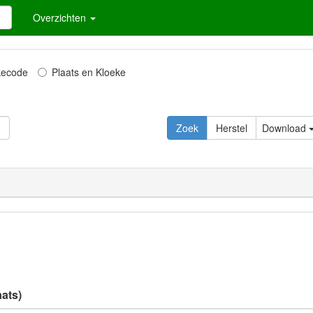
Overzichten
kecode
Plaats en Kloeke
Zoek
Herstel
Download
aats)