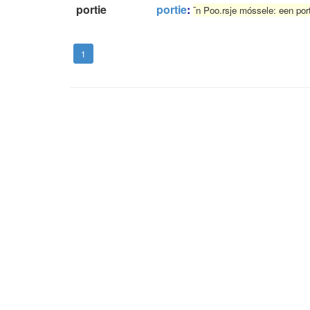
portie
portie
:
¯n Poo.rsje móssele: een por
1