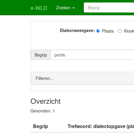
e-WLD
Zoeken
Dialectweergave:
Plaats
Kloe
Begrip
Filteren...
Overzicht
Gevonden:
1
Begrip
Trefwoord: dialectopgave (pl