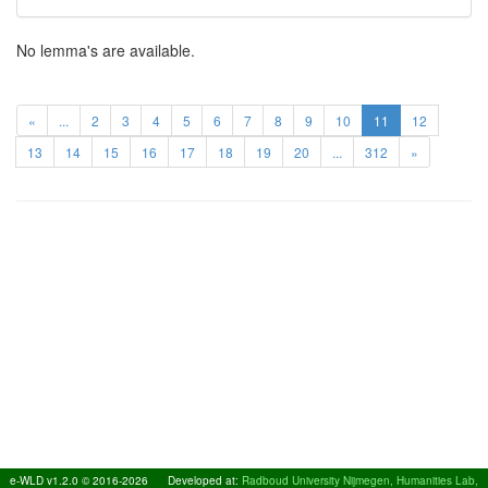
No lemma's are available.
«
...
2
3
4
5
6
7
8
9
10
11
12
13
14
15
16
17
18
19
20
...
312
»
e-WLD v1.2.0 © 2016-2026
Developed at:
Radboud University Nijmegen, Humanities Lab,