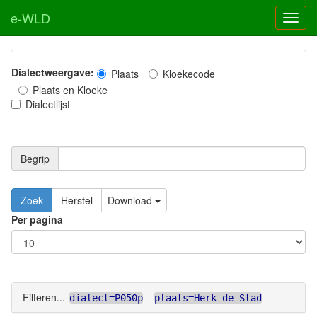
e-WLD
Dialectweergave:
Plaats
Kloekecode
Plaats en Kloeke
Dialectlijst
Begrip
Zoek
Herstel
Download
Per pagina
Filteren...
dialect=P050p
plaats=Herk-de-Stad