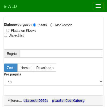
e-WLD
Dialectweergave:
Plaats
Kloekecode
Plaats en Kloeke
Dialectlijst
Begrip
Zoek
Herstel
Download
Per pagina
Filteren...
dialect=Q095a
plaats=Oud-Caberg