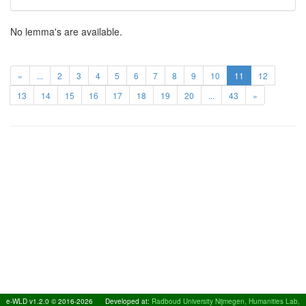
No lemma's are available.
«
...
2
3
4
5
6
7
8
9
10
11
12
13
14
15
16
17
18
19
20
...
43
»
e-WLD v1.2.0 © 2016-2026
Developed at:
Radboud University Nijmegen, Humanities Lab,