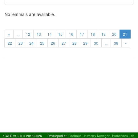
No lemma's are available.
«
...
12
13
14
15
16
17
18
19
20
21
22
23
24
25
26
27
28
29
30
...
38
»
e-WLD v1.2.0 © 2016-2026
Developed at:
Radboud University Nijmegen, Humanities Lab,