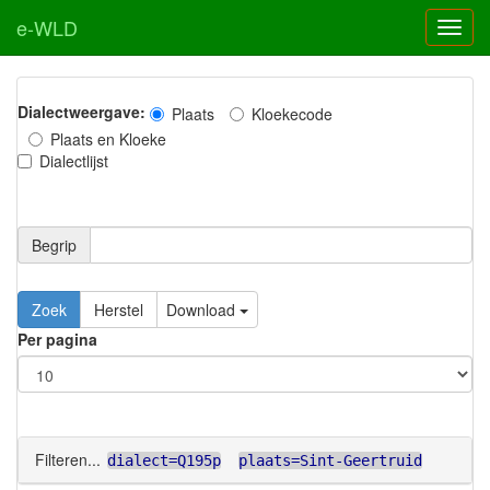
e-WLD
Dialectweergave:
Plaats
Kloekecode
Plaats en Kloeke
Dialectlijst
Begrip
Zoek
Herstel
Download
Per pagina
Filteren...
dialect=Q195p
plaats=Sint-Geertruid