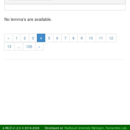
No lemma's are available.
«
1
2
3
4
5
6
7
8
9
10
11
12
13
...
126
»
e-WLD v1.2.0 © 2016-2026
Developed at:
Radboud University Nijmegen, Humanities Lab,