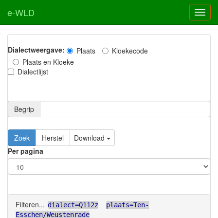
e-WLD
Dialectweergave:
Plaats
Kloekecode
Plaats en Kloeke
Dialectlijst
Begrip
Zoek
Herstel
Download
Per pagina
Filteren...
dialect=Q112z
plaats=Ten-
Esschen/Weustenrade