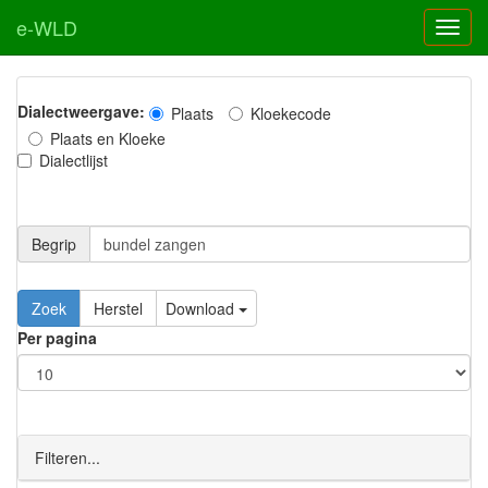
e-WLD
Dialectweergave:
Plaats
Kloekecode
Plaats en Kloeke
Dialectlijst
Begrip
Zoek
Herstel
Download
Per pagina
Filteren...