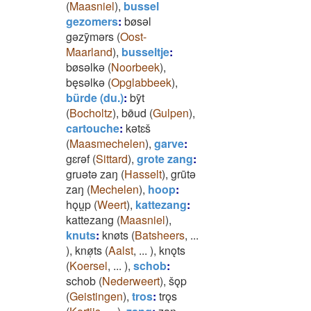
(
Maasniel
)
,
bussel
gezomers
:
bøsǝl
gǝzȳmǝrs
(
Oost-
Maarland
)
,
busseltje
:
bøsǝlkǝ
(
Noorbeek
)
,
bęsǝlkǝ
(
Opglabbeek
)
,
bürde (du.)
:
bȳt
(
Bocholtz
)
,
bø̄ud
(
Gulpen
)
,
cartouche
:
kǝtɛš
(
Maasmechelen
)
,
garve
:
gɛrǝf
(
Sittard
)
,
grote zang
:
gruǝtǝ zaŋ
(
Hasselt
)
,
grūtǝ
zaŋ
(
Mechelen
)
,
hoop
:
hǫu̯p
(
Weert
)
,
kattezang
:
kattezang
(
Maasniel
)
,
knuts
:
knøts
(
Batsheers
,
...
)
,
knø̜ts
(
Aalst
,
...
)
,
knǫts
(
Koersel
,
...
)
,
schob
:
schob
(
Nederweert
)
,
šǫp
(
Geistingen
)
,
tros
:
trǫs