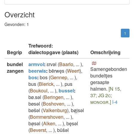
Overzicht
Gevonden:
1
1
Trefwoord:
Begrip
dialectopgave (plaats)
Omschrijving
bundel
armvol
:
ɛrvǝl
(
Baarlo
,
...
)
,
Samengebonden
zangen
beerwis
:
bērwęs
(
Weert
)
,
bundeltjes
bos
:
bos
(
Gennep
,
...
)
,
geraapte
bus
(
Blerick
,
...
)
,
pus
halmen.
[N 15,
(
Boukoul
,
...
)
,
bussel
:
37; JG 2c;
bø.sǝl
(
Beringen
,
...
)
,
monogr.]
I-4
bøsǝl
(
Boshoven
,
...
)
,
bøšǝl
(
Valkenburg
)
,
bø̜i̯sǝl
(
Bommershoven
,
...
)
,
bø̜sǝl
(
Alken
,
...
)
,
bęsǝl
(
Beverst
,
...
)
,
būšǝl