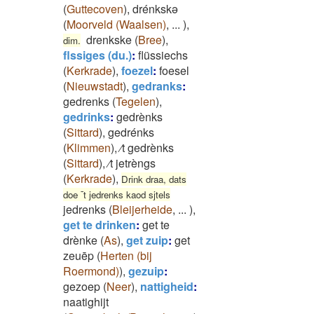
(
Guttecoven
)
,
drénkskə
(
Moorveld (Waalsen)
,
...
)
,
drenkske
(
Bree
)
,
dim.
flssiges (du.)
:
flüssiechs
(
Kerkrade
)
,
foezel
:
foesel
(
Nieuwstadt
)
,
gedranks
:
gedrenks
(
Tegelen
)
,
gedrinks
:
gedrènks
(
Sittard
)
,
gedrénks
(
Klimmen
)
,
⁄t gedrènks
(
Sittard
)
,
⁄t jetrèngs
(
Kerkrade
)
,
Drink draa, dats
doe ¯t jedrenks kaod sjtels
jedrenks
(
Bleijerheide
,
...
)
,
get te drinken
:
get te
drènke
(
As
)
,
get zuip
:
get
zeuēp
(
Herten (bij
Roermond)
)
,
gezuip
:
gezoep
(
Neer
)
,
nattigheid
:
naatighijt