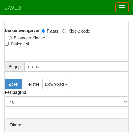
e-WLD
Dialectweergave:
Plaats
Kloekecode
Plaats en Kloeke
Dialectlijst
Begrip
Zoek
Herstel
Download
Per pagina
Filteren...