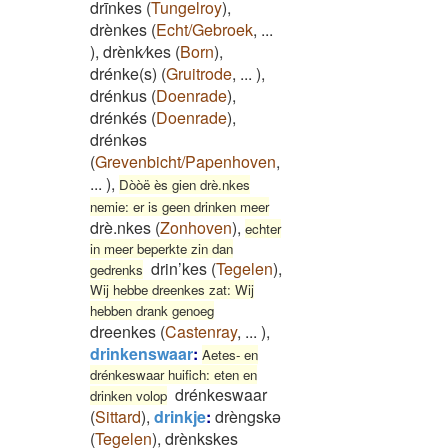
drīnkes
(
Tungelroy
)
,
drènkes
(
Echt/Gebroek
,
...
)
,
drènk⁄kes
(
Born
)
,
drénke(s)
(
Gruitrode
,
...
)
,
drénkus
(
Doenrade
)
,
drénkés
(
Doenrade
)
,
drénkəs
(
Grevenbicht/Papenhoven
,
...
)
,
Dòòë ès gien drè.nkes
nemie: er is geen drinken meer
drè.nkes
(
Zonhoven
)
,
echter
in meer beperkte zin dan
drin’kes
(
Tegelen
)
,
gedrenks
Wij hebbe dreenkes zat: Wij
hebben drank genoeg
dreenkes
(
Castenray
,
...
)
,
drinkenswaar
:
Aetes- en
drénkeswaar huifich: eten en
drénkeswaar
drinken volop
(
Sittard
)
,
drinkje
:
drèngskə
(
Tegelen
)
,
drènkskes