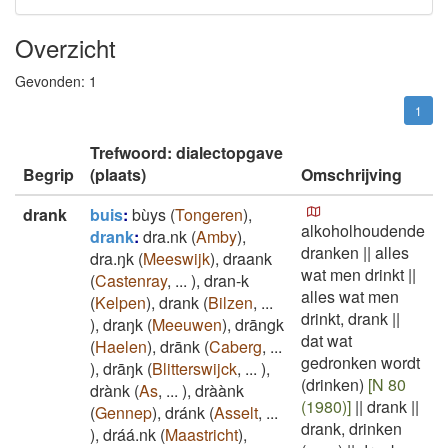
Overzicht
Gevonden:
1
1
Trefwoord: dialectopgave
Begrip
(plaats)
Omschrijving
drank
buis
:
bùys
(
Tongeren
)
,
alkoholhoudende
drank
:
dra.nk
(
Amby
)
,
dranken
||
alles
dra.ŋk
(
Meeswijk
)
,
draank
wat men drinkt
||
(
Castenray
,
...
)
,
dran-k
alles wat men
(
Kelpen
)
,
drank
(
Bilzen
,
...
drinkt, drank
||
)
,
draŋk
(
Meeuwen
)
,
drāngk
dat wat
(
Haelen
)
,
drānk
(
Caberg
,
...
gedronken wordt
)
,
drāŋk
(
Blitterswijck
,
...
)
,
(drinken)
[N 80
drànk
(
As
,
...
)
,
dràànk
(1980)]
||
drank
||
(
Gennep
)
,
dránk
(
Asselt
,
...
drank, drinken
)
,
dráá.nk
(
Maastricht
)
,