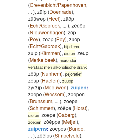
(
Grevenbicht/Papenhoven
,
...
)
,
zūip
(
Doenrade
)
,
zūūwəp
(
Heel
)
,
zäöp
(
Echt/Gebroek
,
...
)
,
zèùëp
(
Nieuwenhagen
)
,
zöp
(
Pey
)
,
zöəp
(
Pey
)
,
züöp
(
Echt/Gebroek
)
,
bij dieren
zuip
(
Klimmen
)
,
zeup
dieren
(
Merkelbeek
)
,
hieronder
verstaat men alkoholische drank
zêûp
(
Nunhem
)
,
pejoratief
zéup
(
Haelen
)
,
zuupp
zy(3)̄p
(
Meeuwen
)
,
zuipen
:
zoepe
(
Wessem
)
,
zoepen
(
Brunssum
,
...
)
,
zōēpe
(
Schimmert
)
,
zōēpə
(
Horst
)
,
zoepə
(
Caberg
)
,
dieren
zŏĕppə
(
Meijel
)
,
zoepen
zuipens
:
zoepes
(
Bunde
,
...
)
,
zōēfəs
(
Simpelveld
)
,