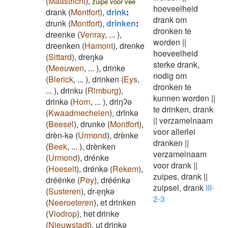
(
Maastricht
)
,
zuipe voor vee
hoeveelheid
drank
(
Montfort
)
,
drink
:
drank om
drunk
(
Montfort
)
,
drinken
:
dronken te
dreenke
(
Venray
,
...
)
,
worden
||
dreenken
(
Hamont
)
,
drenke
hoeveelheid
(
Sittard
)
,
dreŋkə
sterke drank,
(
Meeuwen
,
...
)
,
drinke
nodig om
(
Blerick
,
...
)
,
drinken
(
Eys
,
dronken te
...
)
,
drinku
(
Rimburg
)
,
kunnen worden
||
drinkə
(
Horn
,
...
)
,
driŋʔə
te drinken, drank
(
Kwaadmechelen
)
,
drīnkə
||
verzamelnaam
(
Beesel
)
,
drunke
(
Montfort
)
,
voor allerlei
drèn-kə
(
Urmond
)
,
drènke
dranken
||
(
Beek
,
...
)
,
drènken
verzamelnaam
(
Urmond
)
,
drénke
voor drank
||
(
Hoeselt
)
,
drénkə
(
Rekem
)
,
zuipes, drank
||
dréénke
(
Pey
)
,
dréénkə
zuipsel, drank
III-
(
Susteren
)
,
dr‧eͅŋkə
2-3
(
Neeroeteren
)
,
et drinken
(
Vlodrop
)
,
het drinke
(
Nieuwstadt
)
,
ut drinkə