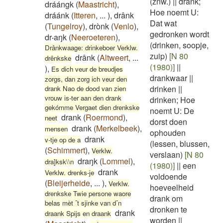
(znw.)
||
drank;
dráángk
(
Maastricht
)
,
Hoe noemt U:
dráánk
(
Itteren
,
...
)
,
drânk
Dat wat
(
Tungelroy
)
,
drònk
(
Venlo
)
,
gedronken wordt
dr‧aŋk
(
Neeroeteren
)
,
(drinken, soopje,
Drânkwaage: drinkeboer Verklw.
zuip)
[N 80
drânk
(
Altweert
,
...
drênkske
(1980)]
||
)
,
Es dich veur de breudjes
drankwaar
||
zorgs, dan zorg ich veur den
drinken
||
drank Nao de dood van zien
vrouw is-ter aan den drank
drinken; Hoe
gekómme Vergaet dien drenkske
noemt U: De
drank
(
Roermond
)
,
neet
dorst doen
drank
(
Merkelbeek
)
,
mensen
ophouden
drank
v-tje op de a
(lessen, blussen,
(
Schimmert
)
,
Verklw.
verslaan)
[N 80
draŋk
(
Lommel
)
,
dra]ksk\\n
(1980)]
||
een
drank
Verklw. drenks-je
voldoende
(
Bleijerheide
,
...
)
,
Verklw.
hoeveelheid
drenkske Twie persone waore
drank om
belas mèt ¯t sjinke van d¯n
dronken te
drank
draank Spijs en draank
worden
||