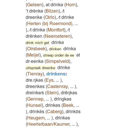
(
Geleen
)
,
ət drinkə
(
Horn
)
,
’t drènke
(
Bilzen
)
,
⁄t
dreenke
(
Oirlo
)
,
⁄t drinke
(
Herten (bij Roermond)
,
...
)
,
⁄t drinkə
(
Montfort
)
,
⁄t
drênken
(
Neeroeteren
)
,
drinke
drink mich get
(
Oirsbeek
)
,
drinkə
drinken
(
Meijel
)
,
ət
streep onder de ee
dr‧eenkə
(
Simpelveld
)
,
drinke
uitspraak dreenke
(
Tienray
)
,
drinkens
:
dre.ŋkəs
(
Eys
,
...
)
,
dreenkes
(
Castenray
,
...
)
,
dreinke⁄s
(
Stein
)
,
drēŋkəs
(
Gennep
,
...
)
,
dringkəs
(
Hunsel
)
,
drinkes
(
Beek
,
...
)
,
drinkès
(
Caberg
)
,
drinkös
(
Heugem
,
...
)
,
drinkəs
(
Heerlerbaan/Kaumer
,
...
)
,