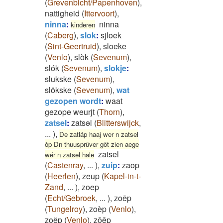
(
Grevenbicht/Papenhoven
)
,
nattigheid
(
Ittervoort
)
,
ninna
:
ninna
kinderen
(
Caberg
)
,
slok
:
sjloek
(
Sint-Geertruid
)
,
sloeke
(
Venlo
)
,
slòk
(
Sevenum
)
,
slók
(
Sevenum
)
,
slokje
:
slukske
(
Sevenum
)
,
slökske
(
Sevenum
)
,
wat
gezopen wordt
:
waat
gezope weurjt
(
Thorn
)
,
zatsel
:
zatsəl
(
Blitterswijck
,
...
)
,
De zatláp haaj wer n zatsel
òp Dn thuusprüver göt zien aege
zatsel
wér n zatsel hale
(
Castenray
,
...
)
,
zuip
:
zaop
(
Heerlen
)
,
zeup
(
Kapel-in-t-
Zand
,
...
)
,
zoep
(
Echt/Gebroek
,
...
)
,
zoēp
(
Tungelroy
)
,
zoèp
(
Venlo
)
,
zoëp
(
Venlo
)
,
zōēp