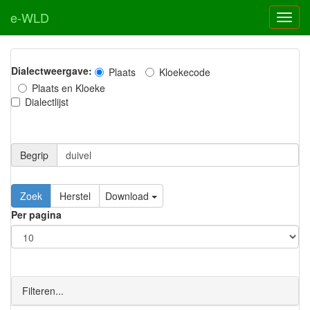
e-WLD
Dialectweergave:
Plaats
Kloekecode
Plaats en Kloeke
Dialectlijst
Begrip
Zoek
Herstel
Download
Per pagina
Filteren...