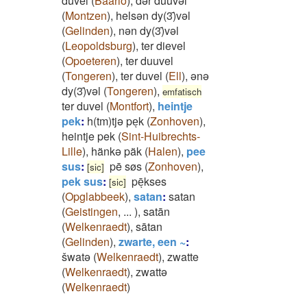
dûvel
(
Baarlo
)
,
dər düüvəl
(
Montzen
)
,
helsən dy(3)̄vəl
(
Gelinden
)
,
nən dy(3)̄vəl
(
Leopoldsburg
)
,
ter dievel
(
Opoeteren
)
,
ter duuvel
(
Tongeren
)
,
ter duvel
(
Ell
)
,
ənə
dy(3)̄vəl
(
Tongeren
)
,
emfatisch
ter duvel
(
Montfort
)
,
heintje
pek
:
h(tm)tjə peͅk
(
Zonhoven
)
,
heintje pek
(
Sint-Huibrechts-
Lille
)
,
hänkə päk
(
Halen
)
,
pee
sus
:
pē søs
(
Zonhoven
)
,
[sic]
pek sus
:
pēͅkses
[sic]
(
Opglabbeek
)
,
satan
:
satan
(
Geistingen
,
...
)
,
satān
(
Welkenraedt
)
,
sātan
(
Gelinden
)
,
zwarte, een ~
:
šwatə
(
Welkenraedt
)
,
zwatte
(
Welkenraedt
)
,
zwattə
(
Welkenraedt
)