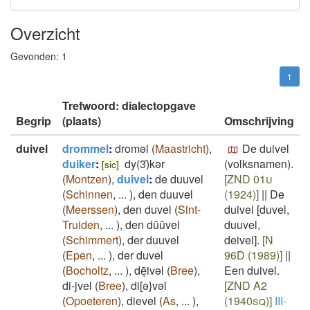
Overzicht
Gevonden:
1
1
Trefwoord: dialectopgave
Begrip
(plaats)
Omschrijving
duivel
drommel
:
droməl
(
Maastricht
)
,
De duivel
duiker
:
dy(3)̄kər
(volksnamen).
[sic]
(
Montzen
)
,
duivel
:
de duuvel
[ZND 01u
(
Schinnen
,
...
)
,
den duuvel
(1924)]
||
De
(
Meerssen
)
,
den duvel
(
Sint-
duivel [duvel,
Truiden
,
...
)
,
den dūūvel
duuvel,
(
Schimmert
)
,
der duuvel
deivel].
[N
(
Epen
,
...
)
,
der duvel
96D (1989)]
||
(
Bocholtz
,
...
)
,
dēͅivəl
(
Bree
)
,
Een duivel.
di-jvel
(
Bree
)
,
di[ə}vəl
[ZND A2
(
Opoeteren
)
,
dievel
(
As
,
...
)
,
(1940sq)]
III-