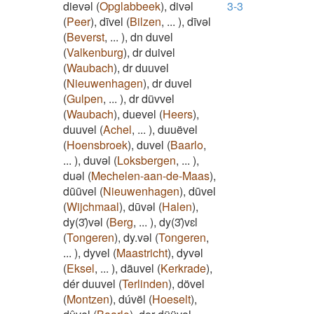
dievəl
(
Opglabbeek
)
,
divəl
3-3
(
Peer
)
,
dīvel
(
Bilzen
,
...
)
,
dīvəl
(
Beverst
,
...
)
,
dn duvel
(
Valkenburg
)
,
dr duivel
(
Waubach
)
,
dr duuvel
(
Nieuwenhagen
)
,
dr duvel
(
Gulpen
,
...
)
,
dr düvvel
(
Waubach
)
,
duevel
(
Heers
)
,
duuvel
(
Achel
,
...
)
,
duuëvel
(
Hoensbroek
)
,
duvel
(
Baarlo
,
...
)
,
duvəl
(
Loksbergen
,
...
)
,
duəl
(
Mechelen-aan-de-Maas
)
,
dūūvel
(
Nieuwenhagen
)
,
dūvel
(
Wijchmaal
)
,
dūvəl
(
Halen
)
,
dy(3)̄vəl
(
Berg
,
...
)
,
dy(3)̄vɛl
(
Tongeren
)
,
dy.vəl
(
Tongeren
,
...
)
,
dyvel
(
Maastricht
)
,
dyvəl
(
Eksel
,
...
)
,
däuvel
(
Kerkrade
)
,
dér duuvel
(
Terlinden
)
,
dövel
(
Montzen
)
,
dúvël
(
Hoeselt
)
,