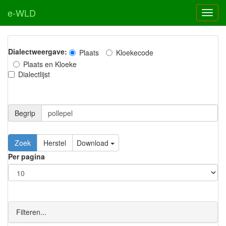
e-WLD
Dialectweergave:
Plaats
Kloekecode
Plaats en Kloeke
Dialectlijst
Begrip
Zoek
Herstel
Download
Per pagina
Filteren...