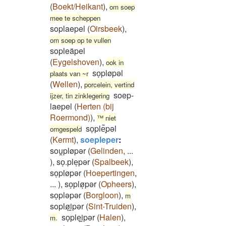
(
Boekt/Heikant
)
,
om soep
mee te scheppen
soplaepel
(
Oirsbeek
)
,
om soep op te vullen
sopleäpel
(
Eygelshoven
)
,
ook in
soͅpløpəl
plaats van ~r
(
Wellen
)
,
porcelein, vertind
soep-
ijzer, tin zinklegering
laepel
(
Herten (bij
Roermond)
)
,
™ niet
soͅple͂ͅpəl
omgespeld
(
Kermt
)
,
soepleper
:
sou̯pløpər
(
Gelinden
,
...
)
,
soͅ.pleͅpər
(
Spalbeek
)
,
soͅpløpər
(
Hoepertingen
,
...
)
,
soͅpløͅpər
(
Opheers
)
,
soͅpləpər
(
Borgloon
)
,
m
sopløͅi̯pər
(
Sint-Truiden
)
,
soͅpleͅi̯pər
(
Halen
)
,
m.