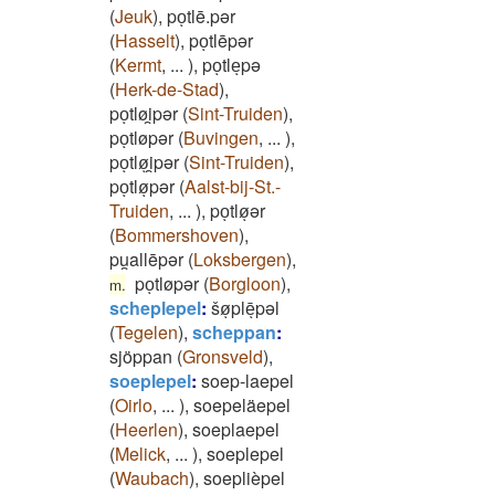
(
Jeuk
)
,
poͅtlē.pər
(
Hasselt
)
,
poͅtlēpər
(
Kermt
,
...
)
,
poͅtleͅpə
(
Herk-de-Stad
)
,
poͅtløi̯pər
(
Sint-Truiden
)
,
poͅtløpər
(
Buvingen
,
...
)
,
poͅtløͅi̯pər
(
Sint-Truiden
)
,
poͅtløͅpər
(
Aalst-bij-St.-
Truiden
,
...
)
,
poͅtløͅər
(
Bommershoven
)
,
pu̯allēpər
(
Loksbergen
)
,
poͅtløpər
(
Borgloon
)
,
m.
scheplepel
:
šøͅplēͅpəl
(
Tegelen
)
,
scheppan
:
sjöppan
(
Gronsveld
)
,
soeplepel
:
soep-laepel
(
Oirlo
,
...
)
,
soepeläepel
(
Heerlen
)
,
soeplaepel
(
Melick
,
...
)
,
soeplepel
(
Waubach
)
,
soeplièpel