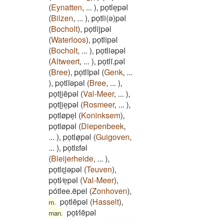
(
Eynatten
,
...
)
,
poͅtleͅpəl
(
Bilzen
,
...
)
,
poͅtli(ə)pəl
(
Bocholt
)
,
poͅtlijpəl
(
Waterloos
)
,
poͅtlipəl
(
Bocholt
,
...
)
,
poͅtliəpəl
(
Altweert
,
...
)
,
poͅtlī.pəl
(
Bree
)
,
poͅtlīpəl
(
Genk
,
...
)
,
poͅtlīəpəl
(
Bree
,
...
)
,
poͅtli̯ēpəl
(
Val-Meer
,
...
)
,
poͅtli̯eͅpəl
(
Rosmeer
,
...
)
,
poͅtløpeͅl
(
Koninksem
)
,
poͅtløpəl
(
Diepenbeek
,
...
)
,
poͅtløͅpəl
(
Guigoven
,
...
)
,
poͅtlɛfəl
(
Bleijerheide
,
...
)
,
poͅtlɛi̯əpəl
(
Teuven
)
,
poͅtl⁄eͅpəl
(
Val-Meer
)
,
pótlee.ëpel
(
Zonhoven
)
,
poͅtlēpəl
(
Hasselt
)
,
m.
poͅt⁄lēpəl
man.