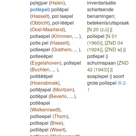
poͅleͅi̯pər
(
Halen
)
,
inventarisatie
potlepel
:
pollēpəl
schertsende
(
Hasselt
)
,
pot laepel
benamingen;
(
Obbicht
)
,
pot-léépel
betekenis/uitspraak
(
Oost-Maarland
)
,
[N 20 (zj)]
||
potlaepel
(
Klimmen
,
...
)
,
pollepel
[N 01
potle.pel
(
Hasselt
)
,
(1960)]
,
[ZND 04
potleepel
(
Grathem
,
...
)
,
(1924)]
,
[ZND m]
||
potleeëpel
potlepel
||
(
Eygelshoven
)
,
potlepel
schuimspaan
[ZND
(
Buchten
,
...
)
,
42 (1943)]
||
potlēēëpel
soeplepel
||
soort
(
Hoensbroek
)
,
grote pollepel
III-2-
potlēi̯əpəl
(
Montzen
)
,
1
potlēpəl
(
Beverlo
,
...
)
,
potlēəpəl
(
Welkenraedt
)
,
potlieepel
(
Thorn
)
,
potliepəl
(
Bree
)
,
potlièpel
(
Weert
)
,