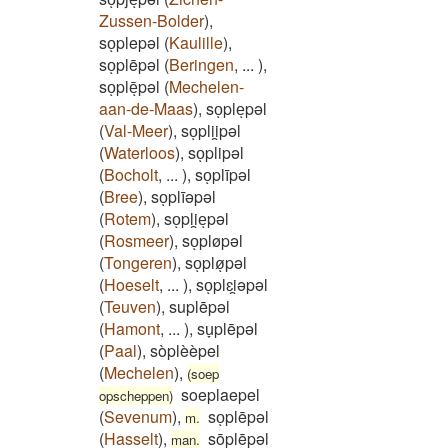
Zussen-Bolder
)
,
soͅplepəl
(
Kaulille
)
,
soͅplēpəl
(
Beringen
,
...
)
,
soͅplēͅpəl
(
Mechelen-
aan-de-Maas
)
,
soͅpleͅpəl
(
Val-Meer
)
,
soͅplii̯pəl
(
Waterloos
)
,
soͅplipəl
(
Bocholt
,
...
)
,
soͅplīpəl
(
Bree
)
,
soͅplīəpəl
(
Rotem
)
,
soͅpli̯eͅpəl
(
Rosmeer
)
,
soͅpløpəl
(
Tongeren
)
,
soͅpløͅpəl
(
Hoeselt
,
...
)
,
soͅplɛi̯əpəl
(
Teuven
)
,
suplēpəl
(
Hamont
,
...
)
,
su̞plēpəl
(
Paal
)
,
sòplèèpel
(
Mechelen
)
,
(soep
soeplaepel
opscheppen)
(
Sevenum
)
,
soͅplēpəl
m.
(
Hasselt
)
,
sōplēpəl
man.