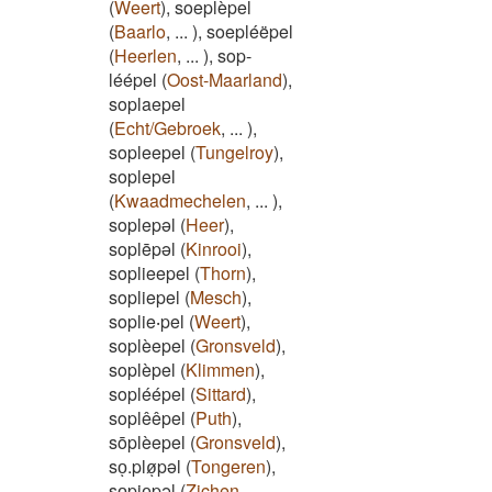
(
Weert
)
,
soeplèpel
(
Baarlo
,
...
)
,
soepléëpel
(
Heerlen
,
...
)
,
sop-
léépel
(
Oost-Maarland
)
,
soplaepel
(
Echt/Gebroek
,
...
)
,
sopleepel
(
Tungelroy
)
,
soplepel
(
Kwaadmechelen
,
...
)
,
soplepəl
(
Heer
)
,
soplēpəl
(
Kinrooi
)
,
soplieepel
(
Thorn
)
,
sopliepel
(
Mesch
)
,
soplie‧pel
(
Weert
)
,
soplèepel
(
Gronsveld
)
,
soplèpel
(
Klimmen
)
,
sopléépel
(
Sittard
)
,
soplêêpel
(
Puth
)
,
sōplèepel
(
Gronsveld
)
,
soͅ.pløͅpəl
(
Tongeren
)
,
soͅpjeͅpəl
(
Zichen-