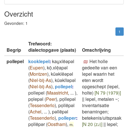
Overzicht
Gevonden:
1
1
Trefwoord:
Begrip
dialectopgave (plaats)
Omschrijving
pollepel
kooklepel
:
kau̯xlēəpəl
Het holle
(
Eupen
)
,
kōͅ.xlēͅapəl
gedeelte van een
(
Montzen
)
,
kūəklēəpəl
lepel waarin het
(
Niel-bij-As
)
,
kūəklīəpəl
eten wordt
(
Niel-bij-As
)
,
pollepel
:
opgeschept (lepel,
pollepel
(
Maastricht
,
...
)
,
holte)
[N 79 (1979)]
poͅlepəl
(
Peer
)
,
poͅllepəl
||
lepel, metalen ~;
(
Tessenderlo
)
,
poͅllēpəl
inventarisatie
(
Achel
,
...
)
,
pəllēpəl
benamingen;
(
Tessenderlo
)
,
polleper
:
betekenis/uitspraak
poͅllēpər
(
Oostham
)
,
[N 20 (zj)]
||
lepel;
m.