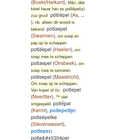
(
Boekt/Heikant
)
,
Mân, dèè
kèrel hauw han es polliêpel(s)
pötliêpel
(
As
,
...
zuu gruut
)
,
nb. alleen dit woord is
potlaepel
bekend
(
Swalmen
)
,
om soep en
pap op te scheppen
potlèèpel
(
Haelen
)
,
om
soep mee te scheppen
potlaepel
(
Oirsbeek
)
,
om
soep mee te serveren
pòtleepel
(
Maastricht
)
,
Om soep op te scheppen.
potlepel
Van koper of tin.
(
Neeritter
)
,
™ niet
poͅtle͂ͅpəl
omgespeld
(
Kermt
)
,
potlepeltje
:
potleèpelke
(
Stevensweert
)
,
potleper
:
potlø&#x0304pər