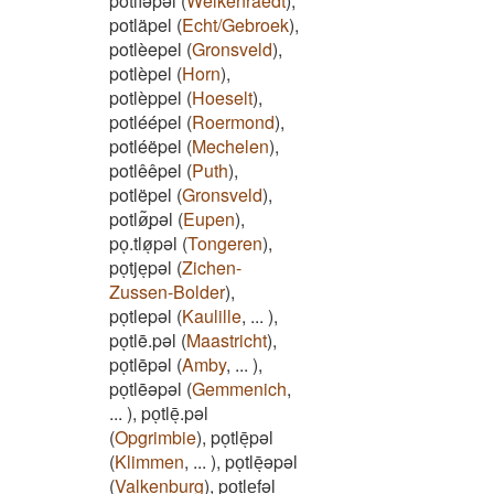
potlīəpəl
(
Welkenraedt
)
,
potläpel
(
Echt/Gebroek
)
,
potlèepel
(
Gronsveld
)
,
potlèpel
(
Horn
)
,
potlèppel
(
Hoeselt
)
,
potléépel
(
Roermond
)
,
potléëpel
(
Mechelen
)
,
potlêêpel
(
Puth
)
,
potlëpel
(
Gronsveld
)
,
potlø͂ͅpəl
(
Eupen
)
,
poͅ.tløͅpəl
(
Tongeren
)
,
poͅtjeͅpəl
(
Zichen-
Zussen-Bolder
)
,
poͅtlepəl
(
Kaulille
,
...
)
,
poͅtlē.pəl
(
Maastricht
)
,
poͅtlēpəl
(
Amby
,
...
)
,
poͅtlēəpəl
(
Gemmenich
,
...
)
,
poͅtlēͅ.pəl
(
Opgrimbie
)
,
poͅtlēͅpəl
(
Klimmen
,
...
)
,
poͅtlēͅəpəl
(
Valkenburg
)
,
poͅtleͅfəl