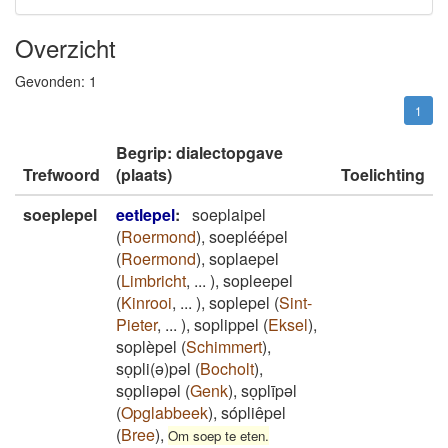
Overzicht
Gevonden:
1
1
Begrip: dialectopgave
Trefwoord
(plaats)
Toelichting
soeplepel
eetlepel
:
soeplaipel
(
Roermond
)
,
soepléépel
(
Roermond
)
,
soplaepel
(
Limbricht
,
...
)
,
sopleepel
(
Kinrooi
,
...
)
,
soplepel
(
Sint-
Pieter
,
...
)
,
soplippel
(
Eksel
)
,
soplèpel
(
Schimmert
)
,
soͅpli(ə)pəl
(
Bocholt
)
,
soͅpliəpəl
(
Genk
)
,
soͅplīpəl
(
Opglabbeek
)
,
sópliêpel
(
Bree
)
,
Om soep te eten.