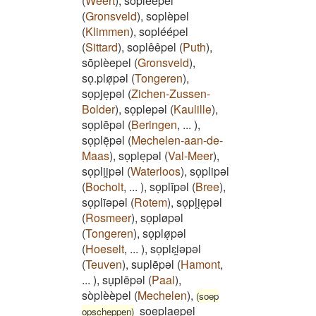
(
Weert
)
,
soplèepel
(
Gronsveld
)
,
soplèpel
(
Klimmen
)
,
sopléépel
(
Sittard
)
,
soplêêpel
(
Puth
)
,
sōplèepel
(
Gronsveld
)
,
soͅ.pløͅpəl
(
Tongeren
)
,
soͅpjeͅpəl
(
Zichen-Zussen-
Bolder
)
,
soͅplepəl
(
Kaulille
)
,
soͅplēpəl
(
Beringen
,
...
)
,
soͅplēͅpəl
(
Mechelen-aan-de-
Maas
)
,
soͅpleͅpəl
(
Val-Meer
)
,
soͅplii̯pəl
(
Waterloos
)
,
soͅplipəl
(
Bocholt
,
...
)
,
soͅplīpəl
(
Bree
)
,
soͅplīəpəl
(
Rotem
)
,
soͅpli̯eͅpəl
(
Rosmeer
)
,
soͅpløpəl
(
Tongeren
)
,
soͅpløͅpəl
(
Hoeselt
,
...
)
,
soͅplɛi̯əpəl
(
Teuven
)
,
suplēpəl
(
Hamont
,
...
)
,
su̞plēpəl
(
Paal
)
,
sòplèèpel
(
Mechelen
)
,
(soep
soeplaepel
opscheppen)