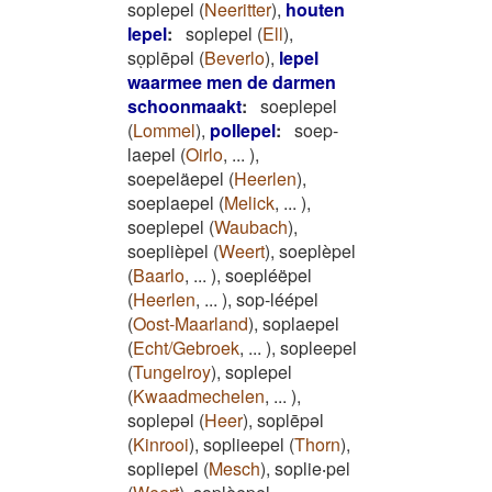
soplepel
(
Neeritter
)
,
houten
lepel
:
soplepel
(
Ell
)
,
soͅplēpəl
(
Beverlo
)
,
lepel
waarmee men de darmen
schoonmaakt
:
soeplepel
(
Lommel
)
,
pollepel
:
soep-
laepel
(
Oirlo
,
...
)
,
soepeläepel
(
Heerlen
)
,
soeplaepel
(
Melick
,
...
)
,
soeplepel
(
Waubach
)
,
soeplièpel
(
Weert
)
,
soeplèpel
(
Baarlo
,
...
)
,
soepléëpel
(
Heerlen
,
...
)
,
sop-léépel
(
Oost-Maarland
)
,
soplaepel
(
Echt/Gebroek
,
...
)
,
sopleepel
(
Tungelroy
)
,
soplepel
(
Kwaadmechelen
,
...
)
,
soplepəl
(
Heer
)
,
soplēpəl
(
Kinrooi
)
,
soplieepel
(
Thorn
)
,
sopliepel
(
Mesch
)
,
soplie‧pel