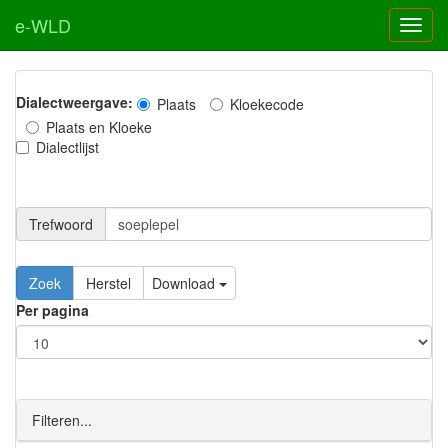
e-WLD
Dialectweergave:
Plaats
Kloekecode
Plaats en Kloeke
Dialectlijst
Trefwoord
Download
Per pagina
Filteren...