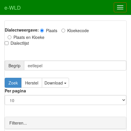
e-WLD
Dialectweergave:
Plaats
Kloekecode
Plaats en Kloeke
Dialectlijst
Begrip
Zoek
Herstel
Download
Per pagina
Filteren...