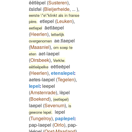
êêtlèpel
(
Susteren
)
,
ɛ̄slɛfəl
(
Bleijerheide
,
...
)
,
eerste \"e\"klinkt als in franse
etlepel
(
Leuken
)
,
père.
äetläepel
eetlepel
(
Heerlen
)
,
letterlijk
ae.tlaepel
overgenomen
(
Maasniel
)
,
om soep te
aet-laepel
eten
(
Oirsbeek
)
,
Verklw.
eëtleëpel
eëtleëpelke
(
Heerlen
)
,
etenslepel
:
aetes-laepel
(
Tegelen
)
,
lepel
:
leepel
(
Amstenrade
)
,
lèpel
(
Boekend
)
,
(eetlepel)
laepel
(
Sevenum
)
,
is
lepel
gewone lepel.
(
Tungelroy
)
,
paplepel
:
pap-laepel
(
Oirlo
)
,
pap-
léépel
(
Oost-Maarland
)
,