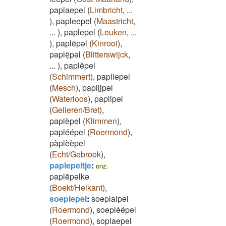
paplaepel
(
Limbricht
,
...
)
,
papleepel
(
Maastricht
,
...
)
,
paplepel
(
Leuken
,
...
)
,
paplēpəl
(
Kinrooi
)
,
paplēͅpəl
(
Blitterswijck
,
...
)
,
paplĕpel
(
Schimmert
)
,
papliepel
(
Mesch
)
,
paplii̯pəl
(
Waterloos
)
,
paplipəl
(
Gelieren/Bret
)
,
paplèpel
(
Klimmen
)
,
papléépel
(
Roermond
)
,
pàplèèpel
(
Echt/Gebroek
)
,
paplepeltje
:
onz.
paplēpəlkə
(
Boekt/Heikant
)
,
soeplepel
:
soeplaipel
(
Roermond
)
,
soepléépel
(
Roermond
)
,
soplaepel