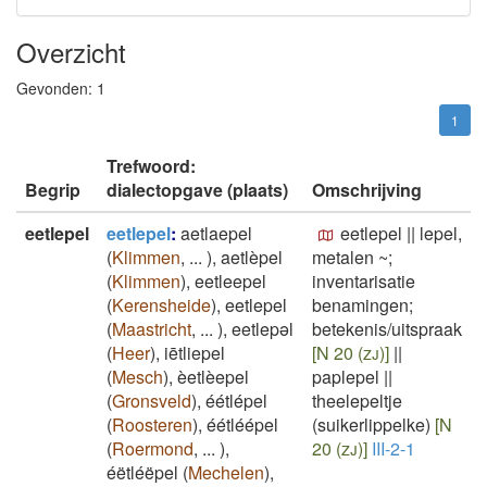
Overzicht
Gevonden:
1
1
Trefwoord:
Begrip
dialectopgave (plaats)
Omschrijving
eetlepel
eetlepel
:
aetlaepel
eetlepel
||
lepel,
(
Klimmen
,
...
)
,
aetlèpel
metalen ~;
(
Klimmen
)
,
eetleepel
inventarisatie
(
Kerensheide
)
,
eetlepel
benamingen;
(
Maastricht
,
...
)
,
eetlepəl
betekenis/uitspraak
(
Heer
)
,
iētliepel
[N 20 (zj)]
||
(
Mesch
)
,
èetlèepel
paplepel
||
(
Gronsveld
)
,
éétlépel
theelepeltje
(
Roosteren
)
,
éétléépel
(suikerlippelke)
[N
(
Roermond
,
...
)
,
20 (zj)]
III-2-1
éëtléëpel
(
Mechelen
)
,