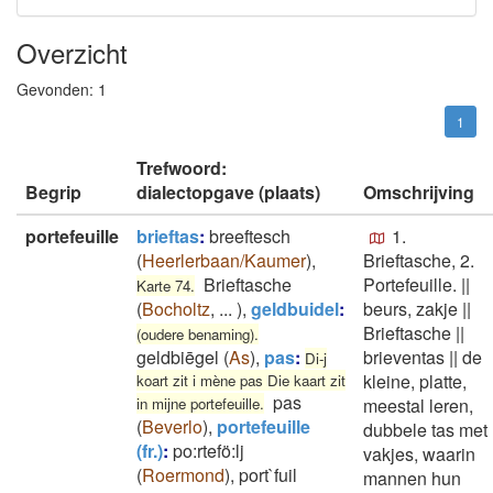
Overzicht
Gevonden:
1
1
Trefwoord:
Begrip
dialectopgave (plaats)
Omschrijving
portefeuille
brieftas
:
breeftesch
1.
(
Heerlerbaan/Kaumer
)
,
Brieftasche, 2.
Brieftasche
Portefeuille.
||
Karte 74.
(
Bocholtz
,
...
)
,
geldbuidel
:
beurs, zakje
||
Brieftasche
||
(oudere benaming).
geldbiēgel
(
As
)
,
pas
:
brieventas
||
de
Di-j
kleine, platte,
koart zit i mène pas Die kaart zit
pas
in mijne portefeuille.
meestal leren,
(
Beverlo
)
,
portefeuille
dubbele tas met
(fr.)
:
po:rtefö:lj
vakjes, waarin
(
Roermond
)
,
port`fuil
mannen hun