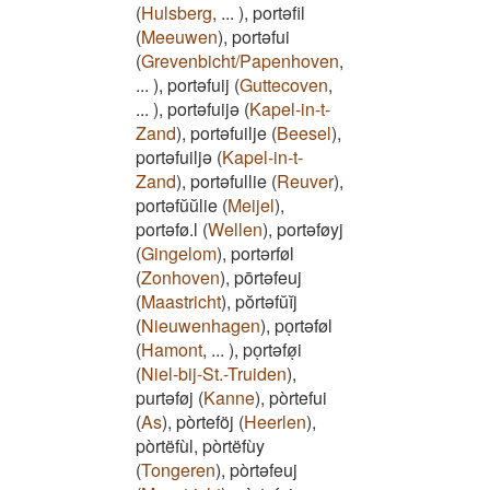
(
Hulsberg
,
...
)
,
portəfil
(
Meeuwen
)
,
portəfui
(
Grevenbicht/Papenhoven
,
...
)
,
portəfuij
(
Guttecoven
,
...
)
,
portəfuijə
(
Kapel-in-t-
Zand
)
,
portəfuilje
(
Beesel
)
,
portəfuiljə
(
Kapel-in-t-
Zand
)
,
portəfullie
(
Reuver
)
,
portəfŭŭlie
(
Meijel
)
,
portəfø.l
(
Wellen
)
,
portəføyj
(
Gingelom
)
,
portərføl
(
Zonhoven
)
,
pōrtəfeuj
(
Maastricht
)
,
pŏrtəfŭĭj
(
Nieuwenhagen
)
,
poͅrtəføl
(
Hamont
,
...
)
,
poͅrtəføͅi
(
Niel-bij-St.-Truiden
)
,
purtəføj
(
Kanne
)
,
pòrtefui
(
As
)
,
pòrteföj
(
Heerlen
)
,
pòrtëfùl, pòrtëfùy
(
Tongeren
)
,
pòrtəfeuj