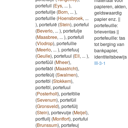
materiaal voor
portefuil
(
Eys
,
...
)
,
papieren, akten,
portefuilje
(
Born
,
...
)
,
geldswaardig
portefuille
(
Hoensbroek
,
...
papier enz.
||
)
,
portefuië
(
Stein
)
,
porteful
portefeuille:
(
Beverlo
,
...
)
,
portefulje
brieventas
||
(
Maasbree
,
...
)
,
portefull
portefeuille: tas
(
Vlodrop
)
,
portefullie
tot berging van
(
Meerlo
,
...
)
,
portefuuj
bankpapier,
(
Geulle
)
,
portefuul
(
Ell
,
...
)
,
identiteitsbewijs
portefŭŭl
(
Mheer
)
,
III-3-1
portefäöl
(
Maastricht
)
,
portefèùlj
(
Swalmen
)
,
porteföl
(
Stokkem
)
,
porteföl, portefuul
(
Posterholt
)
,
portefölie
(
Sevenum
)
,
portefûil
(
Gronsveld
)
,
portefûlj
(
Stein
)
,
portevuije
(
Meijel
)
,
portfuilj
(
Montfort
)
,
portufui
(
Brunssum
)
,
portəfeuj