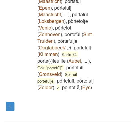
(
Maastricht
)
,
pòrtəfui
(
Epen
)
,
pòrtəfuij
(
Maastricht
,
...
)
,
pòrtəful
(
Loksbergen
)
,
pòrtəföljə
(
Venlo
)
,
pórteföl
(
Zonhoven
)
,
pórtefùl
(
Sint-
Truiden
)
,
pórtəfuijə
(
Opglabbeek
)
,
⁄n portefuij
(
Klimmen
)
,
Karte 74.
porte(-)feuille
(
Aubel
,
...
)
,
portefûil
Ook "portefûij".
(
Gronsveld
)
,
Spr. uit
pórtefuil, pórtefuij
pórtefuije.
(
Zolder
)
,
poͅ.rtəf‧ø͂ͅ
(
Eys
)
v.
1