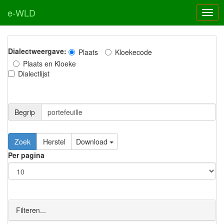
e-WLD
Dialectweergave:
Plaats
Kloekecode
Plaats en Kloeke
Dialectlijst
Begrip
Zoek
Herstel
Download
Per pagina
Filteren...