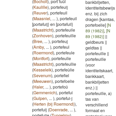
(
Bocholt
)
,
port`fuûl
bankbiljetten,
(
Kaulille
)
,
portefeuij
identiteitsbewijs
(
Reuver
)
,
portefeuil
enz. bij zich
(
Maasniel
,
...
)
,
portefeuil
dragen [kamtas,
[portəfuij} en [portəfuil}
portefoelie]
[N
(
Maastricht
)
,
portefeuile
89 (1982)]
,
[N
(
Zonhoven
)
,
portefeuille
89 (1982)]
||
(
Bree
,
...
)
,
portefeuj
geldbeurs
||
(
Amby
,
...
)
,
portefeul
geldtas
||
(
Roermond
)
,
portefeule
portefeuille
||
(
Montfort
)
,
portefeulle
portefeuille
(
Maastricht
)
,
portefeullie
(voor
(
Kesseleik
)
,
portefeùlie
identiteitskaart,
(
Sevenum
)
,
portefiel
bankkaart,
(
Meeuwen
)
,
portefoelie
bankbiljetten
(
Haler
,
...
)
,
portefoü
enz.)
||
(
Gemmenich
)
,
portefui
portefeuille, a)
(
Gulpen
,
...
)
,
portefui-j
tas van
(
Herten (bij Roermond)
)
,
verschillend
portefuij
(
Doenrade
,
...
)
,
formaat en
portefuije
(
Tungelroy
)
,