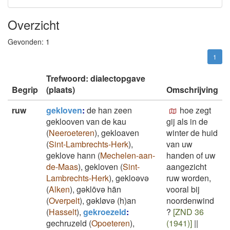
Overzicht
Gevonden:
1
1
Trefwoord: dialectopgave
Begrip
(plaats)
Omschrijving
ruw
gekloven
:
de han zeen
hoe zegt
geklooven van de kau
gij als in de
(
Neeroeteren
)
,
gekloaven
winter de huid
(
Sint-Lambrechts-Herk
)
,
van uw
geklove hann
(
Mechelen-aan-
handen of uw
de-Maas
)
,
gekloven
(
Sint-
aangezicht
Lambrechts-Herk
)
,
gekloəvə
ruw worden,
(
Alken
)
,
gəklōvə hān
vooral bij
(
Overpelt
)
,
gəkløvə (h)an
noordenwind
(
Hasselt
)
,
gekroezeld
:
?
[ZND 36
gechruzeld
(
Opoeteren
)
,
(1941)]
||