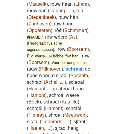
(
Maaseik
)
,
rouw haan
(
Linde
)
,
rouw han
(
Caberg
,
...
)
,
rōͅə
(
Diepenbeek
)
,
roͅuw hān
(
Zonhoven
)
,
ruw hann
(
Opoeteren
)
,
rôê
(
Schimmert
)
,
rów wéére
(
As
)
,
#NAME?
[Paragraaf: fysische
ròw
(
Boorsem
)
,
eigenschappen].
ròw
B.v. wèrreklu-j höbbe ròw han.
(
Boorsem
)
,
Voor het aangezicht.
rauw
(
Rijkhoven
)
,
schraal
:
de
hôêd woeurd sjraol
(
Bocholt
)
,
schraol
(
Achel
,
...
)
,
schroal
(
Hamont
,
...
)
,
schroal hoan
(
Hamont
)
,
schroal waere
(
Beek
)
,
schroäl
(
Kaulille
)
,
schrōͅĕl
(
Hamont
)
,
schrâôl
(
Tienray
)
,
shroal
(
Meeuwen
)
,
sjraal
(
Doenrade
,
...
)
,
sjraol
(
Haelen
,
...
)
,
sjraol heng