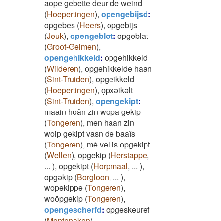
aope gebette deur de weind
(
Hoepertingen
)
,
opengebijsd
:
opgebes
(
Heers
)
,
opgebijs
(
Jeuk
)
,
opengeblot
:
opgeblat
(
Groot-Gelmen
)
,
opengehikkeld
:
opgehikkeld
(
Wilderen
)
,
opgehikkelde haan
(
Sint-Truiden
)
,
opgeikkeld
(
Hoepertingen
)
,
oͅpxəikəlt
(
Sint-Truiden
)
,
opengekipt
:
maain hoân zin wopa gekip
(
Tongeren
)
,
men haan zin
woip gekipt vasn de baaîs
(
Tongeren
)
,
mè vel is opgekipt
(
Wellen
)
,
opgekip
(
Herstappe
,
...
)
,
opgekipt
(
Horpmaal
,
...
)
,
opgəkip
(
Borgloon
,
...
)
,
wopəkippə
(
Tongeren
)
,
woöpgekip
(
Tongeren
)
,
opengescherfd
:
opgeskeuref
(
Montenaken
)
,