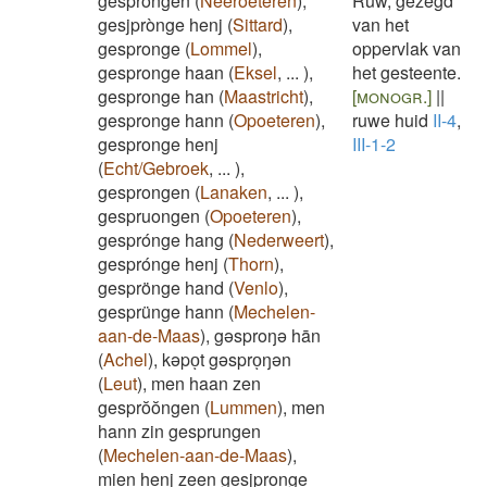
gesprongen
(
Neeroeteren
)
,
Ruw, gezegd
gesjprònge henj
(
Sittard
)
,
van het
gespronge
(
Lommel
)
,
oppervlak van
gespronge haan
(
Eksel
,
...
)
,
het gesteente.
gespronge han
(
Maastricht
)
,
[monogr.]
||
gespronge hann
(
Opoeteren
)
,
ruwe huid
II-4
,
gespronge henj
III-1-2
(
Echt/Gebroek
,
...
)
,
gesprongen
(
Lanaken
,
...
)
,
gespruongen
(
Opoeteren
)
,
gesprónge hang
(
Nederweert
)
,
gesprónge henj
(
Thorn
)
,
gesprönge hand
(
Venlo
)
,
gesprünge hann
(
Mechelen-
aan-de-Maas
)
,
gəsproŋə hān
(
Achel
)
,
kəpoͅt gəsproͅŋən
(
Leut
)
,
men haan zen
gesprŏŏngen
(
Lummen
)
,
men
hann zin gesprungen
(
Mechelen-aan-de-Maas
)
,
mien henj zeen gesjpronge