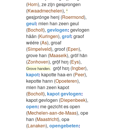
(
Horn
)
,
ze zijn gesprongen
(
Kwaadmechelen
)
,
*
gesjprónge henj
(
Roermond
)
,
geul
:
mien han zeen geul
(
Bocholt
)
,
gevlogen
:
gevlogen
hâân
(
Kuringen
)
,
grof
:
graof
wéére
(
As
)
,
groaf
(
Simpelveld
)
,
groof
(
Epen
)
,
grove han
(
Maaseik
)
,
grōf hān
(
Zonhoven
)
,
grōͅf hɛŋ
(
Eys
)
,
grōͅf hɛŋ
(
Ingber
)
,
Grove handen.
kapot
:
kapotte haa-en
(
Peer
)
,
kepotte hann
(
Opoeteren
)
,
mien han zeen kapot
(
Bocholt
)
,
kapot gevlogen
:
kapot gevlogen
(
Diepenbeek
)
,
open
:
me gezicht es open
(
Mechelen-aan-de-Maas
)
,
ope
han
(
Maastricht
)
,
opə
(
Lanaken
)
,
opengebeten
: