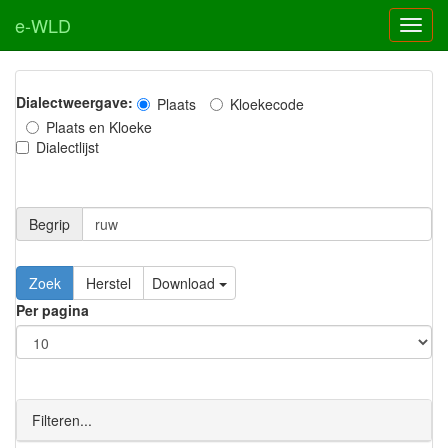
e-WLD
Dialectweergave:
Plaats
Kloekecode
Plaats en Kloeke
Dialectlijst
Begrip
Zoek
Herstel
Download
Per pagina
Filteren...