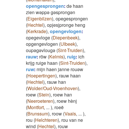
opengesprongen
:
də haan
zien wəppə gəsprongən
(
Eigenbilzen
)
,
opegesprongen
(
Hechtel
)
,
opjesjpronge heng
(
Kerkrade
)
,
opengevlogen
:
opegevloge
(
Diepenbeek
)
,
opgengevlogen
(
Ulbeek
)
,
oupəgəvlougə
(
Sint-Truiden
)
,
rauw
:
rōw
(
Kelmis
)
,
ruig
:
ich
krijg ruige haan
(
Sint-Truiden
)
,
ruw
:
mijn haen janne rouəw
(
Hoepertingen
)
,
rauw haan
(
Hechtel
)
,
rauw han
(
Wolder/Oud-Vroenhoven
)
,
roew
(
Stein
)
,
roew han
(
Neeroeteren
)
,
roew hènj
(
Montfort
,
...
)
,
roeë
(
Brunssum
)
,
roow
(
Vaals
,
...
)
,
rou
(
Helchteren
)
,
rou van ne
wind
(
Hechtel
)
,
rouw