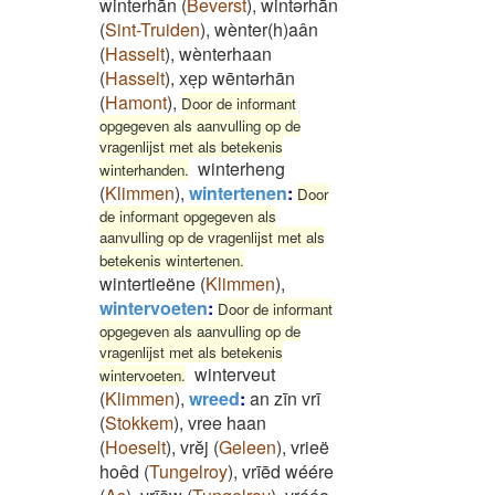
winterhān
(
Beverst
)
,
wintərhān
(
Sint-Truiden
)
,
wènter(h)aân
(
Hasselt
)
,
wènterhaan
(
Hasselt
)
,
xeͅp wēntərhān
(
Hamont
)
,
Door de informant
opgegeven als aanvulling op de
vragenlijst met als betekenis
winterheng
winterhanden.
(
Klimmen
)
,
wintertenen
:
Door
de informant opgegeven als
aanvulling op de vragenlijst met als
betekenis wintertenen.
wintertieëne
(
Klimmen
)
,
wintervoeten
:
Door de informant
opgegeven als aanvulling op de
vragenlijst met als betekenis
winterveut
wintervoeten.
(
Klimmen
)
,
wreed
:
an zīn vrī
(
Stokkem
)
,
vree haan
(
Hoeselt
)
,
vrĕj
(
Geleen
)
,
vrieë
hoêd
(
Tungelroy
)
,
vrīēd wéére