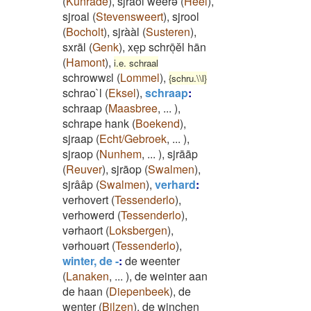
(
Kunrade
)
,
sjraol wèèrə
(
Heel
)
,
sjroal
(
Stevensweert
)
,
sjrool
(
Bocholt
)
,
sjrààl
(
Susteren
)
,
sxrāl
(
Genk
)
,
xeͅp schrōͅĕl hān
(
Hamont
)
,
i.e. schraal
schrowwɛl
(
Lommel
)
,
{schru.\\l}
schrao`l
(
Eksel
)
,
schraap
:
schraap
(
Maasbree
,
...
)
,
schrape hank
(
Boekend
)
,
sjraap
(
Echt/Gebroek
,
...
)
,
sjraop
(
Nunhem
,
...
)
,
sjrāāp
(
Reuver
)
,
sjrāop
(
Swalmen
)
,
sjrââp
(
Swalmen
)
,
verhard
:
verhovert
(
Tessenderlo
)
,
verhowerd
(
Tessenderlo
)
,
vərhaort
(
Loksbergen
)
,
vərhouərt
(
Tessenderlo
)
,
winter, de -
:
de weenter
(
Lanaken
,
...
)
,
de weinter aan
de haan
(
Diepenbeek
)
,
de
wenter
(
Bilzen
)
,
de winchen