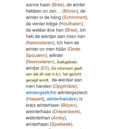
aanne haan
(
Bree
)
,
de winter
hebben on zen ...
(
Bilzen
)
,
de
winter in de hêng
(
Schimmert
)
,
də ventər krēͅgə
(
Houthalen
)
,
də wetšər ānə han
(
Bree
)
,
ich
heb de wèntjer aan mien han
(
Neeroeteren
)
,
ich hem de
winter on men hâân
(
Grote-
Spouwen
)
,
wĕnter
(
Neeroeteren
)
,
(kalkgebrek)
wintjer
(
Ell
)
,
De informant geeft
aan dat dit niet m.b.t. het gezicht
də wenšər aan
gezegd wordt.
men handen
(
Opgrimbie
)
,
wintergezicht
:
wèntergeziech
(
Hasselt
)
,
winterhanden
:
ix
kraix wintərhaən
(
Bilzen
)
,
weinterhaan
(
Diepenbeek
)
,
wēēnterhan
(
Amby
)
,
winterhaan
(
Spalbeek
)
,