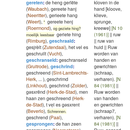
gereten
:
de heng gerīēte
kloven in de
(
Waubach
)
,
gereete hanj
hand [kloove,
(
Neeritter
)
,
gerieete hang
klieve,
(
Weert
)
,
gereete henj
sprunge,
*
(
Roermond
)
,
kreewe]
[N 10
og geziete hing?
geriete hing
(1961)]
||
ruw
moeilijk leesbaar
(
Rimburg
)
,
geschraald
:
||
ruw van
gesjrèlt
(
Zutendaal
)
,
het vel es
huid
||
Ruw
geschruilt
(
Vucht
)
,
worden van
geschranseld
:
geschranseld
handen en
(
Gruitrode
)
,
geschrind
:
gewrichten
geschreend
(
Sint-Lambrechts-
(schraap,
Herk
,
...
)
,
geschrimd
verharen).
[N
(
Linkhout
)
,
geschrind
(
Zolder
)
,
84 (1981)]
||
gəsxrēnd
(
Herk-de-Stad
)
,
men
Ruw worden
haan zen geschreend
(
Herk-
van handen
de-Stad
)
,
t veͅl es gəsxrent
en gewrichten
(
Beverlo
)
,
(schraap7,
Schrennen.
geschrend
(
Paal
)
,
verharen).
[N
gesprongen
:
de han zeen
84 (1981)]
||