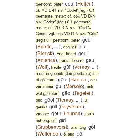
geul
(
Heijen
)
,
peetoom, peter
cf. VD D-N s.v. "Godel"(reg.) 0.1
peettante, meter; cf. ook VD D-N
s.v. Goden"(reg.) 0.1 peettante,
meter; cf. VD D-N s.v. "Godl"=
Godel; vgl. ook VD D-N s.v. "Göd"
geul
(reg.) 0.1 peetoom, peter
(
Baarlo
,
...
)
,
gùl
eng. girl
(
Blerick
)
,
geul
Eng. heard
(
America
)
,
geul
frans: "beurre
(
Well
)
,
gūīl
(
Venray
,
...
)
,
freule
meer in gebruik (dan peettante) is: -
göel
(
Haelen
)
,
of gölletant
oeu
gul
(
Merselo
)
,
van soeur
ook
gäol
(
Tegelen
)
,
wel gäoletant
gööl
(
Tienray
,
...
)
,
oud
ui
guil
(
Geysteren
)
,
gerekt
gèùl
(
Leunen
)
,
vroeger
zoals
girl
het eng. girl
(
Grubbenvorst
)
,
göl
ö is lang
(
Wellerlooi
)
,
göl
ö lang