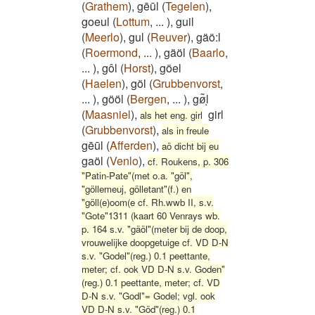
(
Grathem
)
,
gēūl
(
Tegelen
)
,
goeul
(
Lottum
,
...
)
,
guil
(
Meerlo
)
,
gul
(
Reuver
)
,
gäö:l
(
Roermond
,
...
)
,
gäöl
(
Baarlo
,
...
)
,
gôl
(
Horst
)
,
göel
(
Haelen
)
,
göl
(
Grubbenvorst
,
...
)
,
gööl
(
Bergen
,
...
)
,
gø͂ͅl
(
Maasniel
)
,
girl
als het eng. girl
(
Grubbenvorst
)
,
als in freule
gēūl
(
Afferden
)
,
aö dicht bij eu
gaöl
(
Venlo
)
,
cf. Roukens, p. 306
"Patin-Pate"(met o.a. "göl",
"göllemeuj, gölletant"(f.) en
"göll(e)oom(e cf. Rh.wwb II, s.v.
"Gote"1311 (kaart 60 Venrays wb.
p. 164 s.v. "gäöl"(meter bij de doop,
vrouwelijke doopgetuige cf. VD D-N
s.v. "Godel"(reg.) 0.1 peettante,
meter; cf. ook VD D-N s.v. Goden"
(reg.) 0.1 peettante, meter; cf. VD
D-N s.v. "Godl"= Godel; vgl. ook
VD D-N s.v. "Göd"(reg.) 0.1