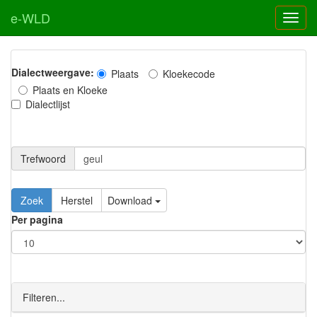
e-WLD
Dialectweergave:
Plaats
Kloekecode
Plaats en Kloeke
Dialectlijst
Trefwoord
Download
Per pagina
Filteren...