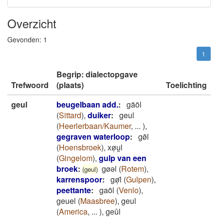
Overzicht
Gevonden:
1
1
Begrip: dialectopgave
Trefwoord
(plaats)
Toelichting
geul
beugelbaan add.
:
gäöl
(
Sittard
)
,
duiker
:
geul
(
Heerlerbaan/Kaumer
,
...
)
,
gegraven waterloop
:
gø̄l
(
Hoensbroek
)
,
xø̜u̯l
(
Gingelom
)
,
gulp van een
broek
:
gøəl
(
Rotem
)
,
(geul)
karrenspoor
:
gø̜̄l
(
Gulpen
)
,
peettante
:
gaöl
(
Venlo
)
,
geuel
(
Maasbree
)
,
geul
(
America
,
...
)
,
geûl