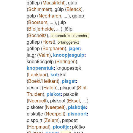
gùllep
(
Maastricht
)
,
gùlp
(
Schimmert
)
,
gûlp
(
Blerick
)
,
gəlp
(
Neerharen
,
...
)
,
gələp
(
Boorsem
,
...
)
,
julp
(
Bleijerheide
,
...
)
,
jölp
(
Bocholtz
)
,
uitspraak is ui zonder j
gullep
(
Horst
)
,
ö"langgerekt
göllep
(
Borgharen
)
,
jager
:
ja.gr
(
Velm
)
,
knoopjesgulp
:
knoͅpkəsgølp
(
Beringen
)
,
knopenstuk
:
knoͅupəstøͅk
(
Lanklaar
)
,
kot
:
kūt
(
Boekt/Heikant
)
,
pisgat
:
pesja.t
(
Halen
)
,
pisgoat
(
Sint-
Truiden
)
,
piskot
:
piskoĕt
(
Neerpelt
)
,
piskoot
(
Eksel
,
...
)
,
piskoter
(
Neerpelt
)
,
piskotje
:
piskutje
(
Neerpelt
)
,
pispoort
:
pispo.rt
(
Zelem
)
,
pispoət
(
Horpmaal
)
,
plooitje
:
plòjkə