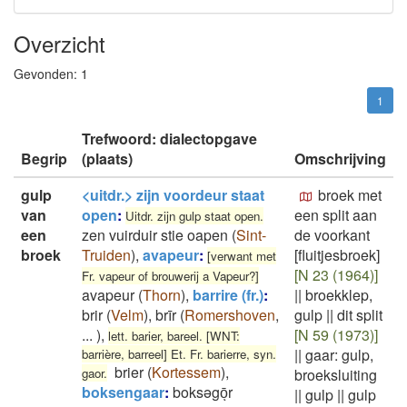
Overzicht
Gevonden:
1
1
Trefwoord: dialectopgave
Begrip
(plaats)
Omschrijving
gulp
<uitdr.> zijn voordeur staat
broek met
van
open
:
een split aan
Uitdr. zijn gulp staat open.
een
zen vuirduir stie oapen
(
Sint-
de voorkant
broek
Truiden
)
,
avapeur
:
[fluitjesbroek]
[verwant met
[N 23 (1964)]
Fr. vapeur of brouwerij a Vapeur?]
avapeur
(
Thorn
)
,
barrire (fr.)
:
||
broekklep,
brir
(
Velm
)
,
brīr
(
Romershoven
,
gulp
||
dit split
...
)
,
[N 59 (1973)]
lett. barier, bareel. [WNT:
||
gaar: gulp,
barrière, barreel] Et. Fr. barierre, syn.
brier
(
Kortessem
)
,
gaor.
broeksluiting
boksengaar
:
boksəgōͅr
||
gulp
||
gulp