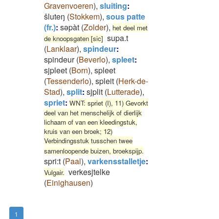
Gravenvoeren
)
,
sluiting
:
šluteŋ
(
Stokkem
)
,
sous patte
(fr.)
:
səpàt
(
Zolder
)
,
het deel met
supa.t
de knoopsgaten [sic]
(
Lanklaar
)
,
spindeur
:
spindeur
(
Beverlo
)
,
spleet
:
sjpleet
(
Born
)
,
spleet
(
Tessenderlo
)
,
spleit
(
Herk-de-
Stad
)
,
split
:
sjplit
(
Lutterade
)
,
spriet
:
WNT: spriet (I), 11) Gevorkt
deel van het menschelijk of dierlijk
lichaam of van een kleedingstuk,
kruis van een broek; 12)
Verbindingsstuk tusschen twee
samenloopende buizen, broekspijp.
spri:t
(
Paal
)
,
varkensstalletje
:
verkesjtelke
Vulgair.
(
Einighausen
)
1