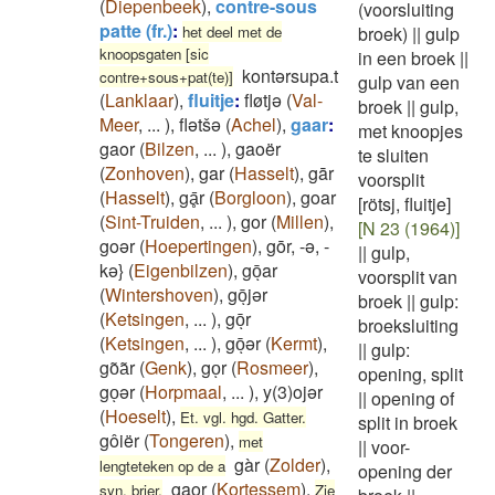
(
Diepenbeek
)
,
contre-sous
(voorsluiting
patte (fr.)
:
het deel met de
broek)
||
gulp
knoopsgaten [sic
in een broek
||
kontərsupa.t
contre+sous+pat(te)]
gulp van een
(
Lanklaar
)
,
fluitje
:
fløtjə
(
Val-
broek
||
gulp,
Meer
,
...
)
,
flətšə
(
Achel
)
,
gaar
:
met knoopjes
gaor
(
Bilzen
,
...
)
,
gaoër
te sluiten
(
Zonhoven
)
,
gar
(
Hasselt
)
,
gār
voorsplit
(
Hasselt
)
,
gḁ̄r
(
Borgloon
)
,
goar
[rötsj, fluitje]
(
Sint-Truiden
,
...
)
,
gor
(
Millen
)
,
[N 23 (1964)]
goər
(
Hoepertingen
)
,
gōr, -ə, -
||
gulp,
kə}
(
Eigenbilzen
)
,
gōͅar
voorsplit van
(
Wintershoven
)
,
gōͅjər
broek
||
gulp:
(
Ketsingen
,
...
)
,
gōͅr
broeksluiting
(
Ketsingen
,
...
)
,
gōͅər
(
Kermt
)
,
||
gulp:
go͂a͂r
(
Genk
)
,
goͅr
(
Rosmeer
)
,
opening, split
goͅər
(
Horpmaal
,
...
)
,
y(3)ojər
||
opening of
(
Hoeselt
)
,
Et. vgl. hgd. Gatter.
split in broek
gôiër
(
Tongeren
)
,
met
||
voor-
gàr
(
Zolder
)
,
lengteteken op de a
opening der
gaor
(
Kortessem
)
,
syn. brier.
Zie