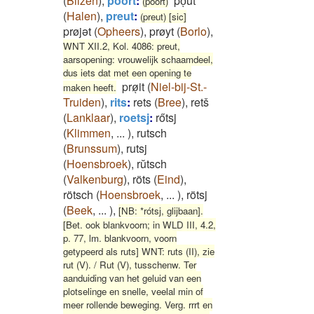
(
Bilzen
)
,
poort
:
poͅut
(poort)
(
Halen
)
,
preut
:
(preut) [sic]
prøjət
(
Opheers
)
,
prøyt
(
Borlo
)
,
WNT XII.2, Kol. 4086: preut,
aarsopening: vrouwelijk schaamdeel,
dus iets dat met een opening te
prøͅit
(
Niel-bij-St.-
maken heeft.
Truiden
)
,
rits
:
rets
(
Bree
)
,
retš
(
Lanklaar
)
,
roetsj
:
rőtsj
(
Klimmen
,
...
)
,
rutsch
(
Brunssum
)
,
rutsj
(
Hoensbroek
)
,
rŭtsch
(
Valkenburg
)
,
röts
(
Eind
)
,
rötsch
(
Hoensbroek
,
...
)
,
rötsj
(
Beek
,
...
)
,
[NB: *rótsj, glijbaan].
[Bet. ook blankvoorn; in WLD III, 4.2,
p. 77, lm. blankvoorn, voorn
getypeerd als ruts] WNT: ruts (II), zie
rut (V). / Rut (V), tusschenw. Ter
aanduiding van het geluid van een
plotselinge en snelle, veelal min of
meer rollende beweging. Verg. rrrt en