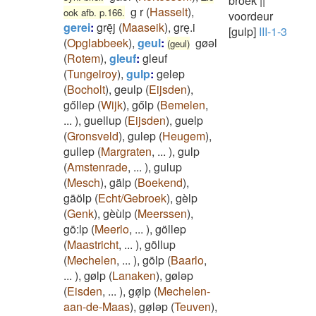
broek
||
g r
(
Hasselt
)
,
ook afb. p.166.
voordeur
gerei
:
grēͅj
(
Maaseik
)
,
greͅ.i
[gulp]
III-1-3
(
Opglabbeek
)
,
geul
:
gøəl
(geul)
(
Rotem
)
,
gleuf
:
gleuf
(
Tungelroy
)
,
gulp
:
gelep
(
Bocholt
)
,
geulp
(
Eijsden
)
,
gőllep
(
Wijk
)
,
gőlp
(
Bemelen
,
...
)
,
guellup
(
Eijsden
)
,
guelp
(
Gronsveld
)
,
gulep
(
Heugem
)
,
gullep
(
Margraten
,
...
)
,
gulp
(
Amstenrade
,
...
)
,
gulup
(
Mesch
)
,
gälp
(
Boekend
)
,
gäölp
(
Echt/Gebroek
)
,
gèlp
(
Genk
)
,
gèùlp
(
Meerssen
)
,
gö:lp
(
Meerlo
,
...
)
,
göllep
(
Maastricht
,
...
)
,
göllup
(
Mechelen
,
...
)
,
gölp
(
Baarlo
,
...
)
,
gølp
(
Lanaken
)
,
gøləp
(
Eisden
,
...
)
,
gøͅlp
(
Mechelen-
aan-de-Maas
)
,
gøͅləp
(
Teuven
)
,