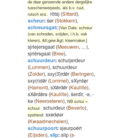
de daar genoemde andere dergelijke
tusschenwerpsels, als b.v. ruut,
rötsj
(
Sittard
)
,
rutsch enz.
scheur
:
šør
(
Stokkem
)
,
schreursgat
:
[Van Dale: schreur
(van schroden, snijden, i.h.b. ook
kleren), &lt;gew.&gt; kleermaker.]
sjriejersgaat
(
Meeuwen
,
...
)
,
sjriêrsgaat
(
Bree
)
,
schuurdeur
:
schuijerdeur
(
Lummen
)
,
schuurdeur
(
Zolder
)
,
sxy(3)̄rdø̄r
(
Beringen
)
,
sxy(r)dø̄r
(
Lommel
)
,
sXyrdøͅr
(
Hamont
)
,
sXø̄rdø̄r
(
Kaulille
)
,
sXø̄rdø̄rə
(
Kaulille
)
,
šerdīr, -ə, -
kə
(
Neeroeteren
)
,
NB schur =
schurdeur
(
Beverlo
)
,
schuur.
sxødøͅər
spottend
(
Kwaadmechelen
)
,
schuurpoort
:
sjeurpoërt
(
Eijsden
)
,
slip
:
slip
(
s-