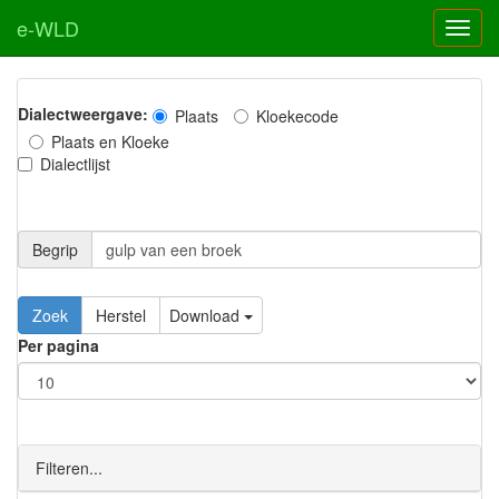
e-WLD
Dialectweergave:
Plaats
Kloekecode
Plaats en Kloeke
Dialectlijst
Begrip
Zoek
Herstel
Download
Per pagina
Filteren...