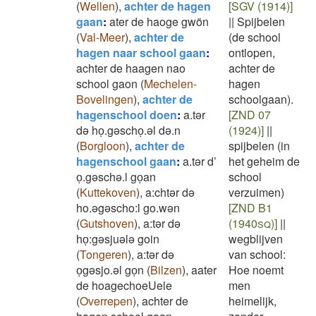
(
Wellen
)
,
achter de hagen
[SGV (1914)]
gaan
:
ater de haoge gwön
||
Spijbelen
(
Val-Meer
)
,
achter de
(de school
hagen naar school gaan
:
ontlopen,
achter de haagen nao
achter de
school gaon
(
Mechelen-
hagen
Bovelingen
)
,
achter de
schoolgaan).
hagenschool doen
:
a.tər
[ZND 07
də hoͅ.gəschoͅ.əl də.n
(1924)]
||
(
Borgloon
)
,
achter de
spijbelen (in
hagenschool gaan
:
a.tər d’
het geheim de
oͅ.gəschə.l goͅan
school
(
Kuttekoven
)
,
a:chtər də
verzuimen)
ho.əgəscho:l go.wən
[ZND B1
(
Gutshoven
)
,
a:tər də
(1940sq)]
||
hoͅ:gəsjuələ goin
wegblijven
(
Tongeren
)
,
a:tər də
van school:
oͅgəsjo.əl goͅn
(
Bilzen
)
,
aater
Hoe noemt
de hoagechoeUele
men
(
Overrepen
)
,
achter de
heimelijk,