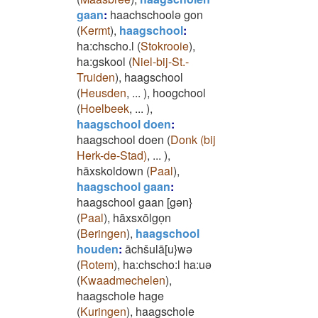
gaan
:
haachschoolə gon
(
Kermt
)
,
haagschool
:
ha:chscho.l
(
Stokrooie
)
,
ha:gskool
(
Niel-bij-St.-
Truiden
)
,
haagschool
(
Heusden
,
...
)
,
hoogchool
(
Hoelbeek
,
...
)
,
haagschool doen
:
haagschool doen
(
Donk (bij
Herk-de-Stad)
,
...
)
,
hāxskoldown
(
Paal
)
,
haagschool gaan
:
haagschool gaan [gən}
(
Paal
)
,
hāxsxōlgoͅn
(
Beringen
)
,
haagschool
houden
:
āchšulā[u}wə
(
Rotem
)
,
ha:chscho:l ha:uə
(
Kwaadmechelen
)
,
haagschole hage
(
Kuringen
)
,
haagschole