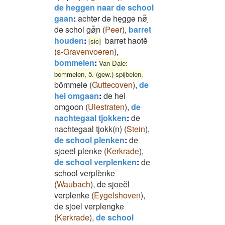
de heggen naar de school
gaan
:
achtər də heͅggə nø͂ͅ
də schol gø͂ͅn
(
Peer
)
,
barret
houden
:
barret haotĕ
[sic]
(
s-Gravenvoeren
)
,
bommelen
:
Van Dale:
bommelen, 5. (gew.) spijbelen.
bômmele
(
Guttecoven
)
,
de
hei omgaan
:
de hei
omgoon
(
Ulestraten
)
,
de
nachtegaal tjokken
:
de
nachtegaal tjokk(n)
(
Stein
)
,
de school plenken
:
de
sjoeël plenke
(
Kerkrade
)
,
de school verplenken
:
de
school verplènke
(
Waubach
)
,
de sjoeĕl
verplenke
(
Eygelshoven
)
,
de sjoel verplengke
(
Kerkrade
)
,
de school