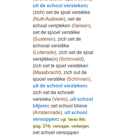
uit de school versteken
:
(zich) oet de sjoal verstèke
(
Nuth/Aalbeek
)
,
oet de
schoal versjteken
(
Geleen
)
,
oet de sjooel verstêke
(
Susteren
)
,
zich oet de
schooal verstêke
(
Lutterade
)
,
zich oet de sjoal
versjtêke(n)
(
Schinveld
)
,
zich oet te sjoel verstèken
(
Maasbracht
)
,
zich out de
sjooel verstêke
(
Schinnen
)
,
uit de school verzieken
:
zich oet də schoeël
vərsiekə
(
Venlo
)
,
uit school
blijven
:
oet school blieve
(
Amstenrade
)
,
uit school
versoppen
:
vgl. Venlo Wb.
(pag. 274): versoppe, verbergen.
oet schoel versoppen