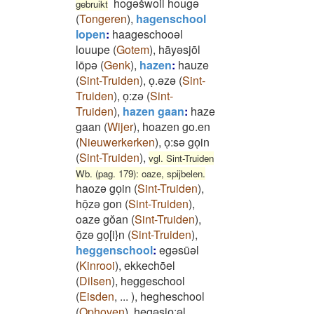
hogəšwoil hougə
gebruikt
(
Tongeren
)
,
hagenschool
lopen
:
haageschooəl
louupe
(
Gotem
)
,
hāyəsjōl
lōpə
(
Genk
)
,
hazen
:
hauze
(
Sint-Truiden
)
,
oͅ.əzə
(
Sint-
Truiden
)
,
oͅ:zə
(
Sint-
Truiden
)
,
hazen gaan
:
haze
gaan
(
Wijer
)
,
hoazen go.en
(
Nieuwerkerken
)
,
oͅ:sə goͅin
(
Sint-Truiden
)
,
vgl. Sint-Truiden
Wb. (pag. 179): oaze, spijbelen.
haozə goͅin
(
Sint-Truiden
)
,
hōͅzə gon
(
Sint-Truiden
)
,
oaze gŏan
(
Sint-Truiden
)
,
ōͅzə goͅ[i}n
(
Sint-Truiden
)
,
heggenschool
:
egəsūəl
(
Kinrooi
)
,
ekkechōel
(
Dilsen
)
,
heggeschool
(
Eisden
,
...
)
,
hegheschool
(
Ophoven
)
,
hegəsjoͅ:əl