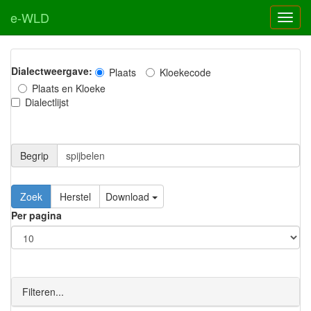
e-WLD
Dialectweergave:
Plaats
Kloekecode
Plaats en Kloeke
Dialectlijst
Begrip
Zoek
Herstel
Download
Per pagina
Filteren...