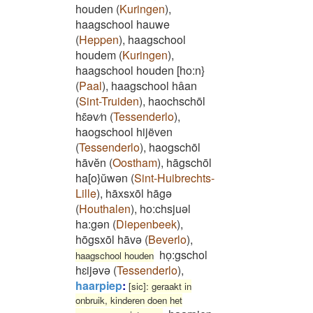
houden
(
Kuringen
)
,
haagschool hauwe
(
Heppen
)
,
haagschool
houdem
(
Kuringen
)
,
haagschool houden [ho:n}
(
Paal
)
,
haagschool hâan
(
Sint-Truiden
)
,
haochschōl
hɛ̄əv⁄n
(
Tessenderlo
)
,
haogschool hijëven
(
Tessenderlo
)
,
haogschōl
hāvĕn
(
Oostham
)
,
hāgschōl
ha[o}ŭwən
(
Sint-Huibrechts-
Lille
)
,
hāxsxōl hāgə
(
Houthalen
)
,
ho:chsjuəl
ha:gən
(
Diepenbeek
)
,
hōgsxōl hāvə
(
Beverlo
)
,
hoͅ:gschol
haagschool houden
hɛijəvə
(
Tessenderlo
)
,
haarpiep
:
[sic]: geraakt in
onbruik, kinderen doen het