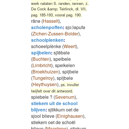
werk nalaten S. randen, rannen. z.
De Cock &amp; Teirlinck, dl. VII,
pag. 185-193, vooral pag. 190.
rānə
(
Hasselt
)
,
scholenpoffen
:
sjo:ləpufə
(
Zichen-Zussen-Bolder
)
,
schoolplenken
:
schoeelplènke
(
Weert
)
,
spijbelen
:
sjīēbələ
(
Buchten
)
,
speibele
(
Limbricht
)
,
speikelen
(
Broekhuizen
)
,
spijbele
(
Tungelroy
)
,
spijbələ
(
Heythuysen
)
,
ps. invuller
twijfelt over dit antwoord.
spiebele ?
(
Sevenum
)
,
stiekem uit de school
blijven
:
sjtikkum oet de
sjool blieve
(
Einighausen
)
,
stiekem oet de schoël
blieve
(
Maasbree
)
,
stiekum