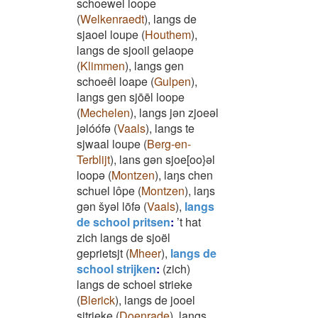
schoewel loope
(
Welkenraedt
)
,
langs de
sjaoel loupe
(
Houthem
)
,
langs de sjooil gelaope
(
Klimmen
)
,
langs gen
schoeêl loape
(
Gulpen
)
,
langs gen sjōēl loope
(
Mechelen
)
,
langs jən zjoeəl
jəlóófə
(
Vaals
)
,
langs te
sjwaal loupe
(
Berg-en-
Terblijt
)
,
lans gən sjoe[oo}əl
loopə
(
Montzen
)
,
laŋs chen
schuel lôpe
(
Montzen
)
,
laŋs
gən šyəl lōfə
(
Vaals
)
,
langs
de school pritsen
:
’t hat
zich langs de sjoël
geprietsjt
(
Mheer
)
,
langs de
school strijken
:
(zich)
langs de schoel strieke
(
Blerick
)
,
langs de jooel
sjtrieke
(
Doenrade
)
,
langs