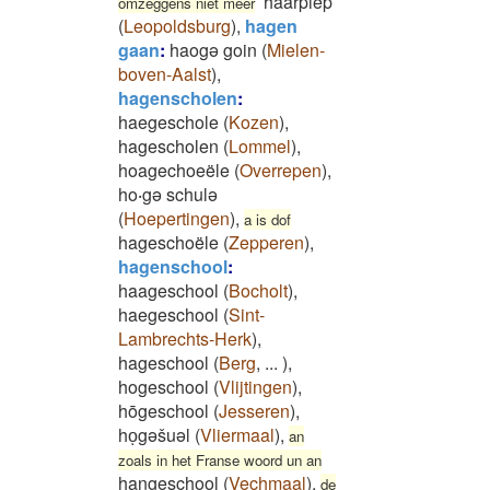
haarpiep
omzeggens niet meer
(
Leopoldsburg
)
,
hagen
gaan
:
haogə goin
(
Mielen-
boven-Aalst
)
,
hagenscholen
:
haegeschole
(
Kozen
)
,
hagescholen
(
Lommel
)
,
hoagechoeële
(
Overrepen
)
,
ho‧gə schulə
(
Hoepertingen
)
,
a is dof
hageschoële
(
Zepperen
)
,
hagenschool
:
haageschool
(
Bocholt
)
,
haegeschool
(
Sint-
Lambrechts-Herk
)
,
hageschool
(
Berg
,
...
)
,
hogeschool
(
Vlijtingen
)
,
hōgeschool
(
Jesseren
)
,
hoͅgəšuəl
(
Vliermaal
)
,
an
zoals in het Franse woord un an
hangeschool
(
Vechmaal
)
,
de