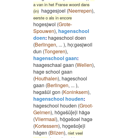
a van in het Franse woord dans
haggesjoel
(
Neerrepen
)
,
(in)
eerste o als in encore
hogesjwol
(
Grote-
Spouwen
)
,
hagenschool
doen
:
hageschool doen
(
Berlingen
,
...
)
,
hoͅ:gəsjwoil
dun
(
Tongeren
)
,
hagenschool gaan
:
haageschaal gaan
(
Wellen
)
,
hage school gaan
(
Houthalen
)
,
hageschool
gaan
(
Berlingen
,
...
)
,
həgašūl gon
(
Koninksem
)
,
hagenschool houden
:
hageschool houden
(
Groot-
Gelmen
)
,
hōgəšŭ[e}l hāgə
(
Vliermaal
)
,
hōͅgəšoəl hagə
(
Kortessem
)
,
hoͅgešo[e}l
hâgen
(
Bilzen
)
,
niet veel