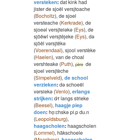
versteken
:
dat kink had
jister de sjoël versjtoache
(
Bocholtz
)
,
de sjoel
versteache
(
Kerkrade
)
,
de
sjoeəl versjteiəkə
(
Eys
)
,
de
sjōēwl versjtêjeke
(
Eys
)
,
də
sjōēl vərsjtēkə
(
Voerendaal
)
,
sjool verstèke
(
Haelen
)
,
van de choal
vershteake
(
Puth
)
,
de
père
sjoel versjtèche
(
Simpelveld
)
,
de school
verzieken
:
də schoeël
vərsiekə
(
Venlo
)
,
erlangs
strijken
:
d⁄r langs strieke
(
Beesel
)
,
haagje piep
doen
:
hoͅ:chskə pi.p du.n
(
Leopoldsburg
)
,
haagscholen
:
haagscholen
(
Lommel
)
,
ha͂kschoele
(
Maasbree
)
,
haagscholen