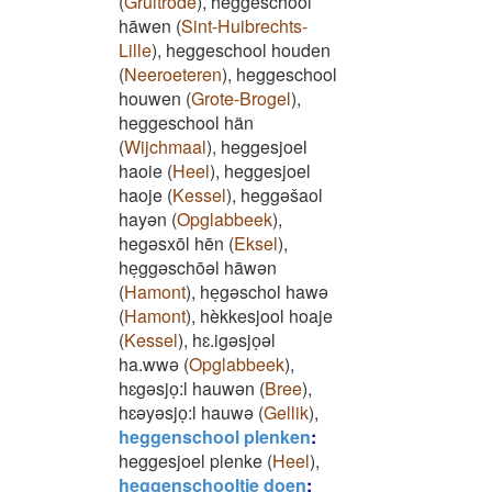
(
Gruitrode
)
,
heggeschool
hāwen
(
Sint-Huibrechts-
Lille
)
,
heggeschool houden
(
Neeroeteren
)
,
heggeschool
houwen
(
Grote-Brogel
)
,
heggeschool hän
(
Wijchmaal
)
,
heggesjoel
haoie
(
Heel
)
,
heggesjoel
haoje
(
Kessel
)
,
heggəšaol
hayən
(
Opglabbeek
)
,
hegəsxōl hēn
(
Eksel
)
,
heͅggəschōəl hāwən
(
Hamont
)
,
heͅgəschol hawə
(
Hamont
)
,
hèkkesjool hoaje
(
Kessel
)
,
hɛ.igəsjoͅəl
ha.wwə
(
Opglabbeek
)
,
hɛgəsjoͅ:l hauwən
(
Bree
)
,
hɛəyəsjoͅ:l hauwə
(
Gellik
)
,
heggenschool plenken
:
heggesjoel plenke
(
Heel
)
,
heggenschooltje doen
: