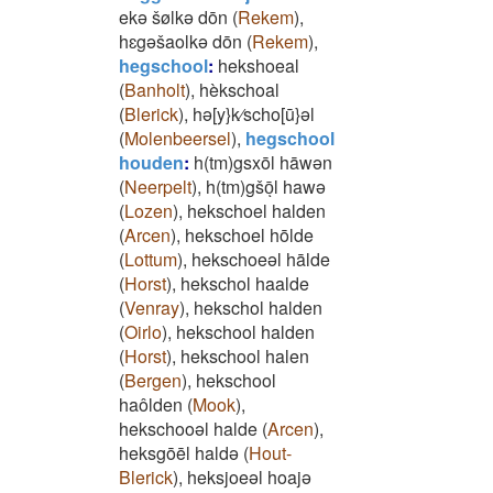
ekə šølkə dōn
(
Rekem
)
,
hɛgəšaolkə dōn
(
Rekem
)
,
hegschool
:
hekshoeal
(
Banholt
)
,
hèkschoal
(
Blerick
)
,
hə[y}k⁄scho[ū}əl
(
Molenbeersel
)
,
hegschool
houden
:
h(tm)gsxōl hāwən
(
Neerpelt
)
,
h(tm)gšōͅl hawə
(
Lozen
)
,
hekschoel halden
(
Arcen
)
,
hekschoel hōlde
(
Lottum
)
,
hekschoeəl hālde
(
Horst
)
,
hekschol haalde
(
Venray
)
,
hekschol halden
(
Oirlo
)
,
hekschool halden
(
Horst
)
,
hekschool halen
(
Bergen
)
,
hekschool
haôlden
(
Mook
)
,
hekschooəl halde
(
Arcen
)
,
heksgōēl haldə
(
Hout-
Blerick
)
,
heksjoeəl hoajə