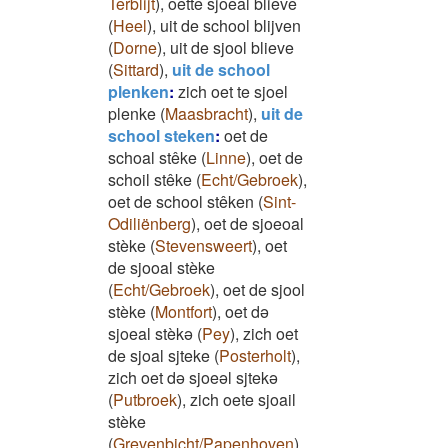
Terblijt
)
,
oette sjoeal blieve
(
Heel
)
,
uit de school blijven
(
Dorne
)
,
uit de sjool blieve
(
Sittard
)
,
uit de school
plenken
:
zich oet te sjoel
plenke
(
Maasbracht
)
,
uit de
school steken
:
oet de
schoal stêke
(
Linne
)
,
oet de
schoil stêke
(
Echt/Gebroek
)
,
oet de school stêken
(
Sint-
Odiliënberg
)
,
oet de sjoeoal
stèke
(
Stevensweert
)
,
oet
de sjooal stèke
(
Echt/Gebroek
)
,
oet de sjool
stèke
(
Montfort
)
,
oet də
sjoeal stèkə
(
Pey
)
,
zich oet
de sjoal sjteke
(
Posterholt
)
,
zich oet də sjoeəl sjtekə
(
Putbroek
)
,
zich oete sjoail
stèke
(
Grevenbicht/Papenhoven
)
,