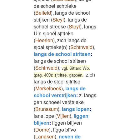
de schoel schtrieke
(
Belfeld
)
,
langs de school
strijken
(
Steyl
)
,
langs de
schōēl streeke
(
Steyl
)
,
langs
Ú’n sjoeèl sjtrieke
(
Heerlen
)
,
zich langs de
sjoal sjtrieke(n)
(
Schinveld
)
,
langs de school stritsen
:
langs de school stritsen
(
Schinveld
)
,
vgl. Sittard Wb.
zich
(pag. 409): sjtritse, gappen.
langs de sjoel sjtritse
(
Merkelbeek
)
,
langs de
school verstrijken
:
z. langs
gen schoeel verštrieke
(
Brunssum
)
,
langs lopen
:
lans lope
(
Vijlen
)
,
liggen
blijven
:
liggen blijven
(
Dorne
)
,
lĭggə blīvə
(
Lanaken
)
,
neven de