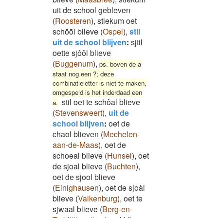
uit de school gebleven
(
Roosteren
)
,
stiekum oet
schōōl blieve
(
Ospel
)
,
stil
uit de school blijven
:
sjtil
oette sjôôl blieve
(
Buggenum
)
,
ps. boven de a
staat nog een ?; deze
combinatieletter is niet te maken,
omgespeld is het inderdaad een
stil oet te schôal blieve
a.
(
Stevensweert
)
,
uit de
school blijven
:
oet de
chaol blieven
(
Mechelen-
aan-de-Maas
)
,
oet de
schoeal blieve
(
Hunsel
)
,
oet
de sjoal blieve
(
Buchten
)
,
oet de sjool blieve
(
Einighausen
)
,
oet de sjoàl
blieve
(
Valkenburg
)
,
oet te
sjwaal blieve
(
Berg-en-