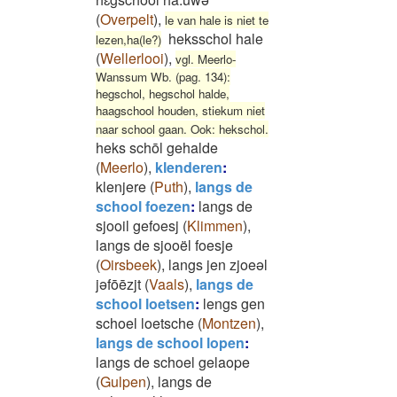
(
Overpelt
)
,
le van hale is niet te
heksschol hale
lezen,ha(le?)
(
Wellerlooi
)
,
vgl. Meerlo-
Wanssum Wb. (pag. 134):
hegschol, hegschol halde,
haagschool houden, stiekum niet
naar school gaan. Ook: hekschol.
heks schōl gehalde
(
Meerlo
)
,
klenderen
:
klenjere
(
Puth
)
,
langs de
school foezen
:
langs de
sjooil gefoesj
(
Klimmen
)
,
langs de sjooël foesje
(
Oirsbeek
)
,
langs jen zjoeəl
jəfōēzjt
(
Vaals
)
,
langs de
school loetsen
:
lengs gen
schoel loetsche
(
Montzen
)
,
langs de school lopen
:
langs de schoel gelaope
(
Gulpen
)
,
langs de