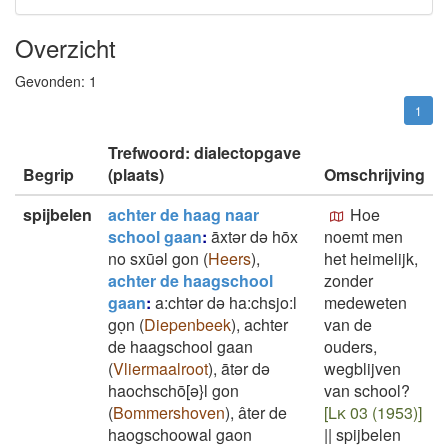
Overzicht
Gevonden:
1
1
Trefwoord: dialectopgave
Begrip
(plaats)
Omschrijving
spijbelen
achter de haag naar
Hoe
school gaan
:
āxtər də hōx
noemt men
no sxūəl gon
(
Heers
)
,
het heimelijk,
achter de haagschool
zonder
gaan
:
a:chtər də ha:chsjo:l
medeweten
goͅn
(
Diepenbeek
)
,
achter
van de
de haagschool gaan
ouders,
(
Vliermaalroot
)
,
ātər də
wegblijven
haochschō[ə}l gon
van school?
(
Bommershoven
)
,
âter de
[Lk 03 (1953)]
haogschoowal gaon
||
spijbelen