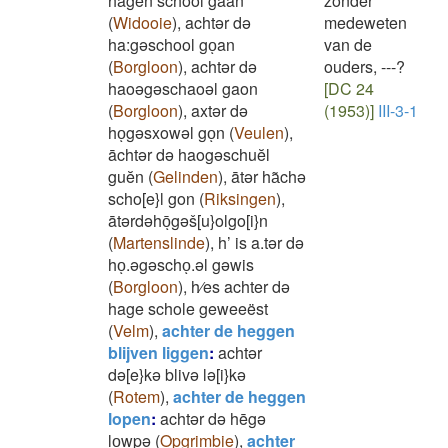
hagen school gaan
zonder
(
Widooie
)
,
achtər də
medeweten
ha:gəschool goͅan
van de
(
Borgloon
)
,
achtər də
ouders, ---?
haoəgəschaoəl gaon
[DC 24
(
Borgloon
)
,
axtər də
(1953)]
III-3-1
hoͅgəsxowəl goͅn
(
Veulen
)
,
āchtər də haogəschuĕl
guĕn
(
Gelinden
)
,
ātər ha͂chə
scho[e}l gon
(
Riksingen
)
,
ātərdəhōͅgəš[u}olgo[i}n
(
Martenslinde
)
,
h’ is a.tər də
hoͅ.əgəschoͅ.əl gəwis
(
Borgloon
)
,
h⁄es achter də
hage schole geweeëst
(
Velm
)
,
achter de heggen
blijven liggen
:
achtər
də[e}kə blivə lə[i}kə
(
Rotem
)
,
achter de heggen
lopen
:
achtər də hēgə
loͅwpə
(
Opgrimbie
)
,
achter