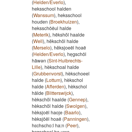
(
Helden/Everlo
)
,
heksschool halden
(
Wanssum
)
,
heksschool
houden
(
Broekhuizen
)
,
heksschōēul halde
(
Meterik
)
,
hēkshŏl haalde
(
Well
)
,
hĕkschŏl halde
(
Merselo
)
,
hĕksjoeël hoaë
(
Helden/Everlo
)
,
heͅgschōl
hāwən
(
Sint-Huibrechts-
Lille
)
,
hèkschoal halde
(
Grubbenvorst
)
,
hèkschoeel
halde
(
Lottum
)
,
hèkschol
halde
(
Afferden
)
,
hèkschol
hālde
(
Blitterswijck
)
,
hèkschŏl haalde
(
Gennep
)
,
hèkschŏl halde
(
Swolgen
)
,
hèksjoël haoje
(
Baarlo
)
,
hèksjōēl hoaë
(
Panningen
)
,
hɛchscho:l ha:n
(
Peer
)
,
hɛgschool ha.uwə