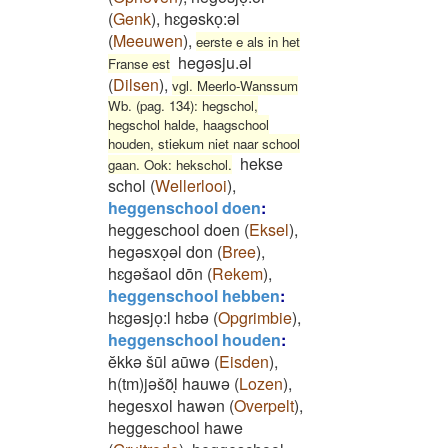
(
Genk
)
,
hɛgəskoͅ:əl
(
Meeuwen
)
,
eerste e als in het
hegəsju.əl
Franse est
(
Dilsen
)
,
vgl. Meerlo-Wanssum
Wb. (pag. 134): hegschol,
hegschol halde, haagschool
houden, stiekum niet naar school
hekse
gaan. Ook: hekschol.
schol
(
Wellerlooi
)
,
heggenschool doen
:
heggeschool doen
(
Eksel
)
,
hegəsxoͅəl don
(
Bree
)
,
hɛgəšaol dōn
(
Rekem
)
,
heggenschool hebben
:
hɛgəsjoͅ:l hɛbə
(
Opgrimbie
)
,
heggenschool houden
:
ĕkkə šūl aūwə
(
Eisden
)
,
h(tm)jəšo͂ͅl hauwə
(
Lozen
)
,
hegesxol hawən
(
Overpelt
)
,
heggeschool hawe