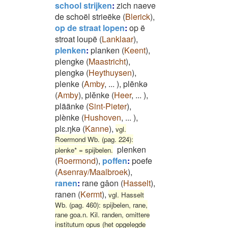
school strijken
:
zich naeve
de schoël strieëke
(
Blerick
)
,
op de straat lopen
:
op ë
stroat loupë
(
Lanklaar
)
,
plenken
:
planken
(
Keent
)
,
plengke
(
Maastricht
)
,
plengkə
(
Heythuysen
)
,
plenke
(
Amby
,
...
)
,
plēnkə
(
Amby
)
,
plĕnke
(
Heer
,
...
)
,
pläänke
(
Sint-Pieter
)
,
plènke
(
Hushoven
,
...
)
,
plɛ.ŋkə
(
Kanne
)
,
vgl.
Roermond Wb. (pag. 224):
plenken
plenke* = spijbelen.
(
Roermond
)
,
poffen
:
poefe
(
Asenray/Maalbroek
)
,
ranen
:
rane gâon
(
Hasselt
)
,
ranen
(
Kermt
)
,
vgl. Hasselt
Wb. (pag. 460): spijbelen, rane,
rane goa.n. Kil. randen, omittere
institutum opus (het opgelegde