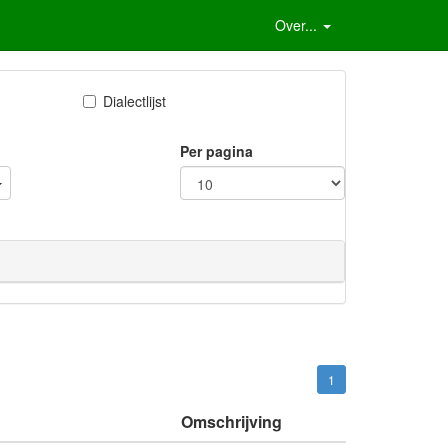
Over...
Dialectlijst
Per pagina
1
Omschrijving