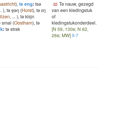
astricht
)
,
te eng
:
tsǝ
Te nauw, gezegd
..
)
,
tǝ ęǝŋ
(
Horst
)
,
tǝ ɛŋ
van een kledingstuk
ilzen
,
...
)
,
tǝ klɛjn
of
e smal
(
Oostham
)
,
tǝ
kledingstukonderdeel.
ak
:
tǝ strak
[N 59, 130b; N 62,
26b; MW]
II-7