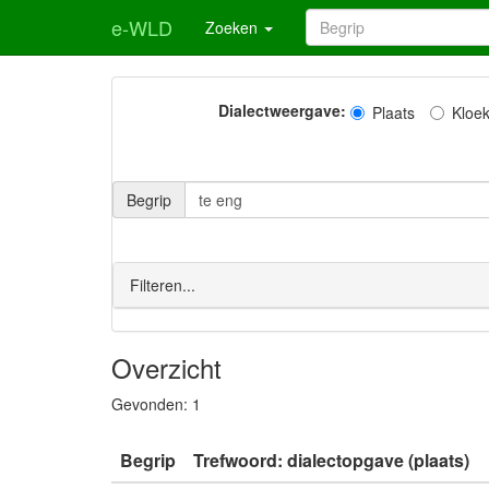
e-WLD
Zoeken
Dialectweergave:
Plaats
Kloe
Begrip
Filteren...
Overzicht
Gevonden:
1
Begrip
Trefwoord: dialectopgave (plaats)