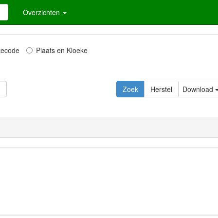
Overzichten
kecode
Plaats en Kloeke
Zoek
Herstel
Download