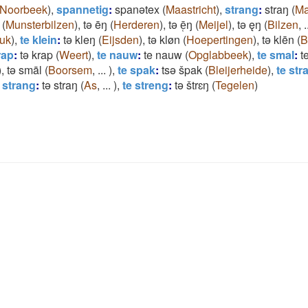
Noorbeek
)
,
spannetig
:
spanǝtex
(
Maastricht
)
,
strang
:
straŋ
(
Ma
(
Munsterbilzen
)
,
tǝ ēŋ
(
Herderen
)
,
tǝ ē̜ŋ
(
Meijel
)
,
tǝ ęŋ
(
Bilzen
,
.
uk
)
,
te klein
:
tǝ kleŋ
(
Eijsden
)
,
tǝ kløn
(
Hoepertingen
)
,
tǝ klēn
(
B
rap
:
tǝ krap
(
Weert
)
,
te nauw
:
te nauw
(
Opglabbeek
)
,
te smal
:
t
)
,
tǝ smāl
(
Boorsem
,
...
)
,
te spak
:
tsǝ špak
(
Bleijerheide
)
,
te str
 strang
:
tǝ straŋ
(
As
,
...
)
,
te streng
:
tǝ štrɛŋ
(
Tegelen
)