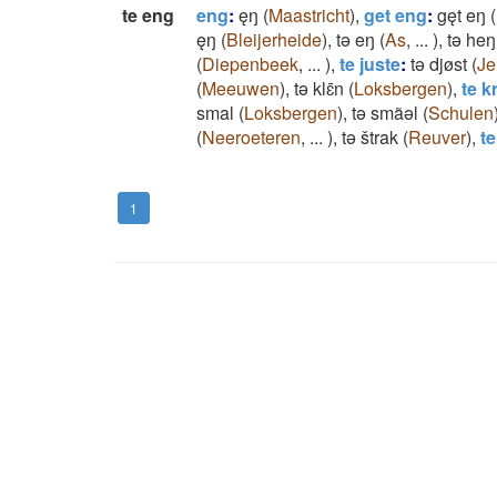
te eng
eng
:
ęŋ
(
Maastricht
)
,
get eng
:
gęt eŋ
(
ęŋ
(
Bleijerheide
)
,
tǝ eŋ
(
As
,
...
)
,
tǝ heŋ
(
Diepenbeek
,
...
)
,
te juste
:
tǝ djøst
(
Je
(
Meeuwen
)
,
tǝ klɛ̄n
(
Loksbergen
)
,
te k
smal
(
Loksbergen
)
,
tǝ smãǝl
(
Schulen
(
Neeroeteren
,
...
)
,
tǝ štrak
(
Reuver
)
,
te
1