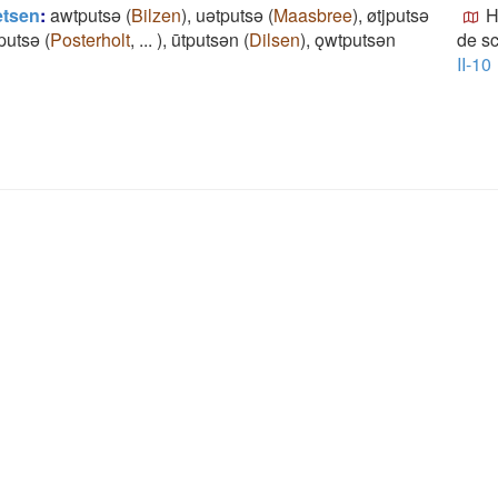
etsen
:
awtputsǝ
(
Bilzen
)
,
uǝtputsǝ
(
Maasbree
)
,
øtjputsǝ
H
putsǝ
(
Posterholt
,
...
)
,
ūtputsǝn
(
Dilsen
)
,
ǫwtputsǝn
de sc
II-10