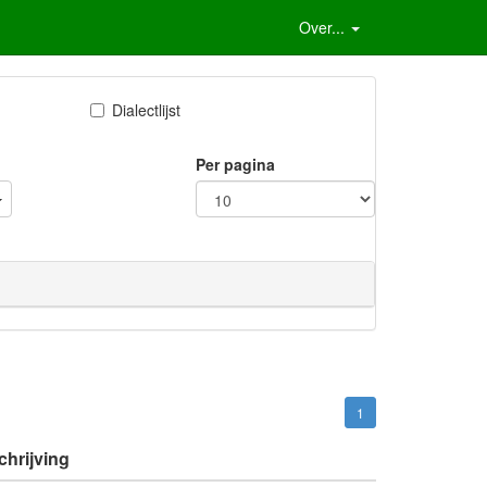
Over...
Dialectlijst
Per pagina
1
hrijving