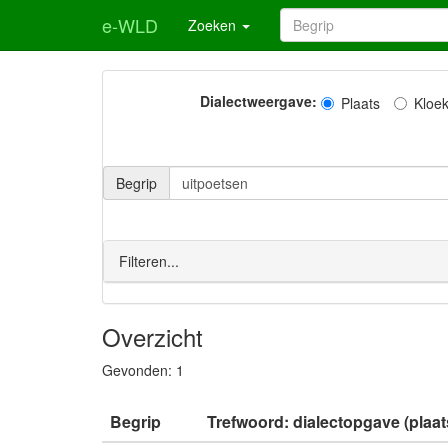
e-WLD
Zoeken
Dialectweergave:
Plaats
Kloe
Begrip
Filteren...
Overzicht
Gevonden:
1
Begrip
Trefwoord: dialectopgave (plaat