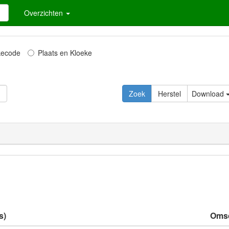
Overzichten
kecode
Plaats en Kloeke
Zoek
Herstel
Download
s)
Omsc