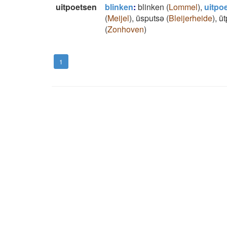
uitpoetsen
blinken
:
blinken
(
Lommel
)
,
uitpo
(
Meijel
)
,
ūsputsǝ
(
Bleijerheide
)
,
ūt
(
Zonhoven
)
1