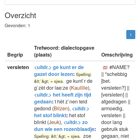
Overzicht
Gevonden:
1
1
Trefwoord: dialectopgave
Begrip
(plaats)
Omschrijving
versleten
<uitdr.> ge kunt er de
#NAME?
gazet door lezen
:
||
*schebbig
Spelling:
ge kunt`r de
[bet.
&lt;`&gt; = sjwa.
g`zèt dor lae:ze
(
Kaulille
)
,
versleten?]
||
<uitdr.> het heeft zijn tijd
[versleten]
||
gedaan
:
t hèt z`nen teid
afgedragen
||
gedond
(
Bilzen
)
,
<uitdr.>
armoedig,
het stof blinkt
:
het stof
versleten
||
blinkt
(
Jeuk
)
,
<uitdr.> zo
door lang
dun wie een rozenblaadje
:
gebruik stuk
zoe
gegaan, niet
Spelling: &lt;`&gt; = sjwa.