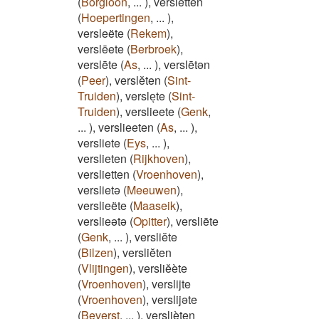
(
Borgloon
,
...
)
,
versletten
(
Hoepertingen
,
...
)
,
versleëte
(
Rekem
)
,
verslēete
(
Berbroek
)
,
verslēte
(
As
,
...
)
,
verslētən
(
Peer
)
,
verslĕten
(
Sint-
Truiden
)
,
versleͅte
(
Sint-
Truiden
)
,
verslieete
(
Genk
,
...
)
,
verslieeten
(
As
,
...
)
,
versliete
(
Eys
,
...
)
,
verslieten
(
Rijkhoven
)
,
verslietten
(
Vroenhoven
)
,
verslietə
(
Meeuwen
)
,
verslieëte
(
Maaseik
)
,
verslieətə
(
Opitter
)
,
versliēte
(
Genk
,
...
)
,
versliĕte
(
Bilzen
)
,
versliĕten
(
Vlijtingen
)
,
versliĕète
(
Vroenhoven
)
,
verslijte
(
Vroenhoven
)
,
verslijəte
(
Beverst
,
...
)
,
verslièten