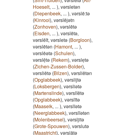
(
Sint-Truiden
)
,
vərsletə
(
Alt-
Hoeselt
,
...
)
,
vərsletən
(
Diepenbeek
,
...
)
,
vərslē:tə
(
Kinrooi
)
,
vərslējətn
(
Zonhoven
)
,
vərslētə
(
Eisden
,
...
)
,
vərslētə,
vərslēīt, vərsletə
(
Borgloon
)
,
vərslētən
(
Hamont
,
...
)
,
vərslēətə
(
Schulen
)
,
vərslēͅtə
(
Rekem
)
,
vərsleͅtə
(
Zichen-Zussen-Bolder
)
,
vərsliētə
(
Bilzen
)
,
vərsliētən
(
Opglabbeek
)
,
vərslijtə
(
Loksbergen
)
,
vərsliətə
(
Martenslinde
)
,
vərslīētə
(
Opglabbeek
)
,
vərslītə
(
Maaseik
,
...
)
,
vərslīətə
(
Neerglabbeek
)
,
vərslīətən
(
Molenbeersel
)
,
vərsljitə
(
Grote-Spouwen
)
,
vərslutə
(
Maastricht
)
,
vərslätə