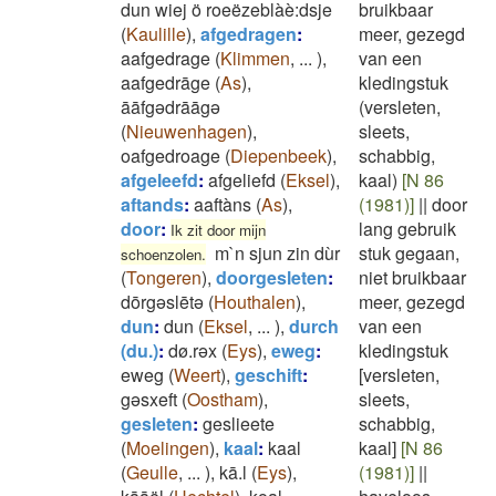
dun wiej ö roeëzeblàè:dsje
bruikbaar
(
Kaulille
)
,
afgedragen
:
meer, gezegd
aafgedrage
(
Klimmen
,
...
)
,
van een
aafgedrāge
(
As
)
,
kledingstuk
āāfgədrāāgə
(versleten,
(
Nieuwenhagen
)
,
sleets,
oafgedroage
(
Diepenbeek
)
,
schabbig,
afgeleefd
:
afgeliefd
(
Eksel
)
,
kaal)
[N 86
aftands
:
aaftàns
(
As
)
,
(1981)]
||
door
door
:
lang gebruik
Ik zit door mijn
m`n sjun zin dùr
stuk gegaan,
schoenzolen.
(
Tongeren
)
,
doorgesleten
:
niet bruikbaar
dōrgǝslētǝ
(
Houthalen
)
,
meer, gezegd
dun
:
dun
(
Eksel
,
...
)
,
durch
van een
(du.)
:
dø.rəx
(
Eys
)
,
eweg
:
kledingstuk
eweg
(
Weert
)
,
geschift
:
[versleten,
gǝsxeft
(
Oostham
)
,
sleets,
gesleten
:
geslieete
schabbig,
(
Moelingen
)
,
kaal
:
kaal
kaal]
[N 86
(
Geulle
,
...
)
,
kā.l
(
Eys
)
,
(1981)]
||