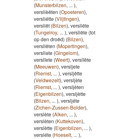
(
Munsterbilzen
,
...
)
,
verslièëten
(
Opoeteren
)
,
versliéttə
(
Vlijtingen
)
,
versliët
(
Bilzen
)
,
versliëte
(
Tungelroy
,
...
)
,
versliëte (tot
op den droëd)
(
Bilzen
)
,
versliëten
(
Mopertingen
)
,
versliəte
(
Gingelom
)
,
verslīete
(
Weert
)
,
verslīēte
(
Meeuwen
)
,
versljete
(
Riemst
,
...
)
,
versljētte
(
Veldwezelt
)
,
versljète
(
Riemst
,
...
)
,
versljèten
(
Eigenbilzen
)
,
versljètte
(
Bilzen
,
...
)
,
versljéte
(
Zichen-Zussen-Bolder
)
,
verslète
(
Alken
,
...
)
,
verslèten
(
Kuttekoven
)
,
verslètte
(
Eigenbilzen
,
...
)
,
versléte
(
Hoeselt
,
...
)
,