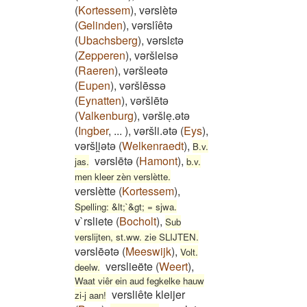
(
Kortessem
)
,
vərslètə
(
Gelinden
)
,
vərslîêtə
(
Ubachsberg
)
,
vərslɛtə
(
Zepperen
)
,
vəršleisə
(
Raeren
)
,
vəršleətə
(
Eupen
)
,
vəršlēssə
(
Eynatten
)
,
vəršlētə
(
Valkenburg
)
,
vəršleͅ.ətə
(
Ingber
,
...
)
,
vəršli.ətə
(
Eys
)
,
vəršli̯ətə
(
Welkenraedt
)
,
B.v.
vərslētə
(
Hamont
)
,
jas.
b.v.
men kleer zèn verslètte.
verslètte
(
Kortessem
)
,
Spelling: &lt;`&gt; = sjwa.
v`rsliete
(
Bocholt
)
,
Sub
verslijten, st.ww. zie SLIJTEN.
vərslēətə
(
Meeswijk
)
,
Volt.
verslieëte
(
Weert
)
,
deelw.
Waat viêr ein aud fegkelke hauw
versliête kleijer
zi-j aan!