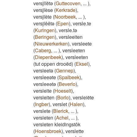
versjlīētə
(
Guttecoven
,
...
)
,
versjlèse
(
Kerkrade
)
,
versjlète
(
Noorbeek
,
...
)
,
versjlêêtə
(
Epen
)
,
versle.te
(
Kuringen
)
,
versle.tə
(
Beringen
)
,
versleeiten
(
Nieuwerkerken
)
,
versleete
(
Caberg
,
...
)
,
versleeten
(
Diepenbeek
)
,
versleeten
(tut oppen drooëd)
(
Eksel
)
,
versleetə
(
Gennep
)
,
versleeəte
(
Spalbeek
)
,
versleeətə
(
Beverlo
)
,
versleite
(
Hoeselt
)
,
versleiten
(
Borlo
)
,
versleiëte
(
Ingber
)
,
verslet
(
Halen
)
,
verslete
(
Blerick
,
...
)
,
versleten
(
Achel
,
...
)
,
versleten kleidingstôk
(
Hoensbroek
)
,
verslette