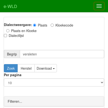
e-WLD
Dialectweergave:
Plaats
Kloekecode
Plaats en Kloeke
Dialectlijst
Begrip
Zoek
Herstel
Download
Per pagina
Filteren...