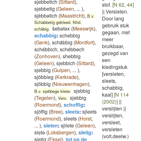
sjebbetich
(
Sittard
)
,
stof.
[N 62, 44]
sjebbetig
(
Geleen
,
...
)
,
||
Versleten.
sjèbbətich
(
Maastricht
)
,
B.v.
Door lang
Schabbetig gekleed. Nhd.
gebruik stuk
šebətəx
(
Meeswijk
)
,
schäbig.
gegaan, niet
schabbig
:
schebbig
meer
(
Genk
)
,
schäbbig
(
Montfort
)
,
bruikbaar,
schébbich, schébbech
gezegd van
(
Zonhoven
)
,
shebbig
een
(
Geleen
)
,
sjebbich
(
Sittard
)
,
kledingstuk
sjebbig
(
Gulpen
,
...
)
,
[versleten,
sjöbbieg
(
Kerkrade
)
,
sleets,
sjöbbig
(
Nieuwenhagen
)
,
schabbig,
sjebbig
B.v. sjebbege kleier.
kaal]
[N 114
(
Tegelen
)
,
sjebbig
Vero.
(2002)]
||
(
Roermond
)
,
schoffig
:
verslijten
||
sjöffig
(
Bree
)
,
sleets
:
sjleets
verslijten,
(
Roermond
)
,
sleets
(
Horst
,
versleet,
...
)
,
sleten
:
sjliete
(
Geleen
)
,
versleten
sleͅtə
(
Loksbergen
)
,
sletig
:
(volt.deelw.)
sletig
(
Eksel
)
,
tot op de