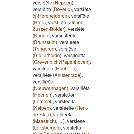
versléëte
(
Heppen
)
,
verslê"te
(
Beverlo
)
,
verslêtə
(
s-Herenelderen
)
,
verslîête
(
Bree
)
,
vĕrsljĕtə
(
Zichen-
Zussen-Bolder
)
,
veͅrslētə
(
Kanne
)
,
vurschleĕtu
(
Brunssum
)
,
vërsleetë
(
Tongeren
)
,
vǝršlē̜sǝ
(
Bleijerheide
)
,
vərsjleettə
(
Grevenbicht/Papenhoven
)
,
vərsjleetə
(
Heel
,
...
)
,
vərsjlīētə
(
Amstenrade
)
,
vərsjlīēëtə
(
Nieuwenhagen
)
,
vərsjlîêtə
(
Heerlen
)
,
vərsle.tən
(
Lommel
)
,
vərslee.tə
(
Kelpen
)
,
vərsleeitə
(
Herk-
de-Stad
)
,
vərsleetə
(
Maastricht
,
...
)
,
vərsleitə
(
Loksbergen
)
,
vərslejtə