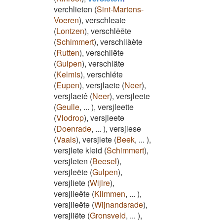
verchlieten
(
Sint-Martens-
Voeren
)
,
verschleate
(
Lontzen
)
,
verschlēēte
(
Schimmert
)
,
verschliàète
(
Rutten
)
,
verschliëte
(
Gulpen
)
,
verschläte
(
Kelmis
)
,
verschléte
(
Eupen
)
,
versjlaete
(
Neer
)
,
versjlaetê
(
Neer
)
,
versjleete
(
Geulle
,
...
)
,
versjleette
(
Vlodrop
)
,
versjleetə
(
Doenrade
,
...
)
,
versjlese
(
Vaals
)
,
versjlete
(
Beek
,
...
)
,
versjlete kleid
(
Schimmert
)
,
versjleten
(
Beesel
)
,
versjleëte
(
Gulpen
)
,
versjliete
(
Wijlre
)
,
versjlieëte
(
Klimmen
,
...
)
,
versjlieëtə
(
Wijnandsrade
)
,
versjliëte
(
Gronsveld
,
...
)
,