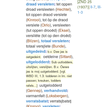
[ZND 25
draad versleten
:
tet oppen
(1937)]
II-7
,
III-
droad versleeten
(
Hechtel
)
,
1-3
tot oppen draod verslete
(
Kinrooi
)
,
tot ôp de draod
verslete
(
Oirlo
)
,
versleeten
(tut oppen drooëd)
(
Eksel
)
,
versliëte (tot op den droëd)
(
Bilzen
)
,
totaal versleten
:
totaal versjlete
(
Bunde
)
,
uitgedeind
:
b.v. Dee jas is
oetdeine
(
Sittard
)
,
oetgedeint.
uitgelodderd
:
Sub uutloddere,
uitslijten, verslijten. B.v. Ówwe
jas is moj uutgelodderd. [vgl.
WBD III, 1.3: lodderen in lm. niet
passen; kreuken, lodders
uutgelodderd
rafels...]
(
Gennep
)
,
verhandvold
:
vərmamfəlt
(
Loksbergen
)
,
verratsbatst
:
verratsjbatstj
(
Kinrooi
)
,
versleten
: