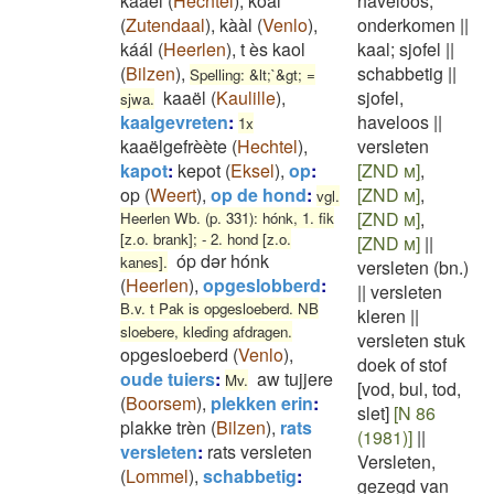
kāāël
(
Hechtel
)
,
koal
haveloos,
(
Zutendaal
)
,
kààl
(
Venlo
)
,
onderkomen
||
káál
(
Heerlen
)
,
t ès kaol
kaal; sjofel
||
(
Bilzen
)
,
schabbetig
||
Spelling: &lt;`&gt; =
kaaël
(
Kaulille
)
,
sjofel,
sjwa.
kaalgevreten
:
haveloos
||
1x
kaaëlgefrèète
(
Hechtel
)
,
versleten
kapot
:
kepot
(
Eksel
)
,
op
:
[ZND m]
,
op
(
Weert
)
,
op de hond
:
[ZND m]
,
vgl.
[ZND m]
,
Heerlen Wb. (p. 331): hónk, 1. fik
[z.o. brank]; - 2. hond [z.o.
[ZND m]
||
óp dər hónk
kanes].
versleten (bn.)
(
Heerlen
)
,
opgeslobberd
:
||
versleten
B.v. t Pak is opgesloeberd. NB
kleren
||
sloebere, kleding afdragen.
versleten stuk
opgesloeberd
(
Venlo
)
,
doek of stof
oude tuiers
:
aw tujjere
Mv.
[vod, bul, tod,
(
Boorsem
)
,
plekken erin
:
slet]
[N 86
plakke trèn
(
Bilzen
)
,
rats
(1981)]
||
versleten
:
rats versleten
Versleten,
(
Lommel
)
,
schabbetig
:
gezegd van