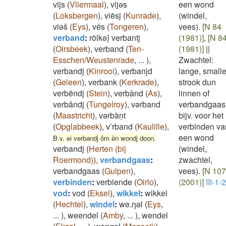
vijs
(
Vliermaal
)
,
vijəs
een wond
(
Loksbergen
)
,
viësj
(
Kunrade
)
,
(windel,
viəš
(
Eys
)
,
vés
(
Tongeren
)
,
vees).
[N 84
verband
:
rölkə} verbantj
(1981)]
,
[N 8
(
Oirsbeek
)
,
verband
(
Ten-
(1981)]
||
Esschen/Weustenrade
,
...
)
,
Zwachtel:
verbandj
(
Kinrooi
)
,
verbanjd
lange, small
(
Geleen
)
,
verbank
(
Kerkrade
)
,
strook dun
verbēndj
(
Stein
)
,
verbànd
(
As
)
,
linnen of
verbândj
(
Tungelroy
)
,
vərband
verbandgaas
(
Maastricht
)
,
vərbàṇt
bijv. voor het
(
Opglabbeek
)
,
v’rband
(
Kaulille
)
,
verbinden va
een wond
B.v. ei verbandj ôm ën wondj doon.
verbandj
(
Herten (bij
(windel,
Roermond)
)
,
verbandgaas
:
zwachtel,
verbandgaas
(
Gulpen
)
,
vees).
[N 107
verbinden
:
verbiende
(
Oirlo
)
,
(2001)]
III-1-2
vod
:
vod
(
Eksel
)
,
wikkel
:
wikkel
(
Hechtel
)
,
windel
:
we.ŋəl
(
Eys
,
...
)
,
weendel
(
Amby
,
...
)
,
wendel