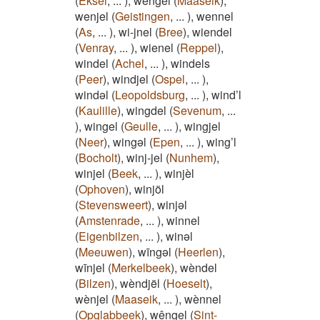
(
Eksel
,
...
)
,
wengel
(
Maaseik
)
,
wenjel
(
Geistingen
,
...
)
,
wennel
(
As
,
...
)
,
wi-jnel
(
Bree
)
,
wiendel
(
Venray
,
...
)
,
wienel
(
Reppel
)
,
windel
(
Achel
,
...
)
,
windels
(
Peer
)
,
windjel
(
Ospel
,
...
)
,
windəl
(
Leopoldsburg
,
...
)
,
wind’l
(
Kaulille
)
,
wingdel
(
Sevenum
,
...
)
,
wingel
(
Geulle
,
...
)
,
wingjel
(
Neer
)
,
wingəl
(
Epen
,
...
)
,
wing’l
(
Bocholt
)
,
winj-jel
(
Nunhem
)
,
winjel
(
Beek
,
...
)
,
winjèl
(
Ophoven
)
,
winjöl
(
Stevensweert
)
,
winjəl
(
Amstenrade
,
...
)
,
winnel
(
Eigenbilzen
,
...
)
,
winəl
(
Meeuwen
)
,
wīngəl
(
Heerlen
)
,
wīnjel
(
Merkelbeek
)
,
wèndel
(
Bilzen
)
,
wèndjël
(
Hoeselt
)
,
wènjel
(
Maaseik
,
...
)
,
wènnel
(
Opglabbeek
)
,
wêngel
(
Sint-