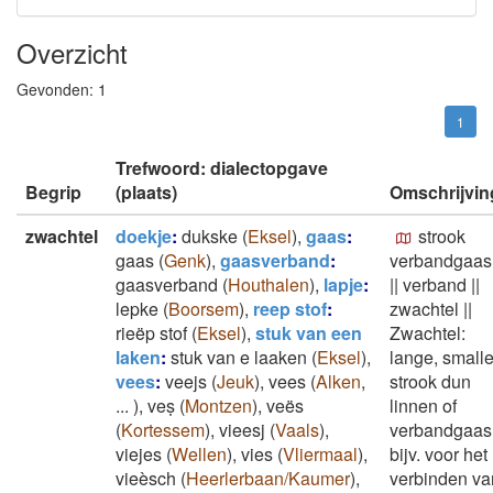
Overzicht
Gevonden:
1
1
Trefwoord: dialectopgave
Begrip
(plaats)
Omschrijvin
zwachtel
doekje
:
dukske
(
Eksel
)
,
gaas
:
strook
gaas
(
Genk
)
,
gaasverband
:
verbandgaas
gaasverband
(
Houthalen
)
,
lapje
:
||
verband
||
lepke
(
Boorsem
)
,
reep stof
:
zwachtel
||
rieëp stof
(
Eksel
)
,
stuk van een
Zwachtel:
laken
:
stuk van e laaken
(
Eksel
)
,
lange, small
vees
:
veejs
(
Jeuk
)
,
vees
(
Alken
,
strook dun
...
)
,
veṣ
(
Montzen
)
,
veës
linnen of
(
Kortessem
)
,
vieesj
(
Vaals
)
,
verbandgaas
viejes
(
Wellen
)
,
vies
(
Vliermaal
)
,
bijv. voor het
vieèsch
(
Heerlerbaan/Kaumer
)
,
verbinden va