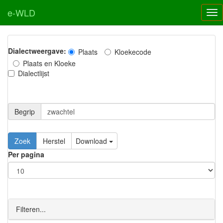
e-WLD
Dialectweergave:
Plaats
Kloekecode
Plaats en Kloeke
Dialectlijst
Begrip
Zoek
Herstel
Download
Per pagina
Filteren...