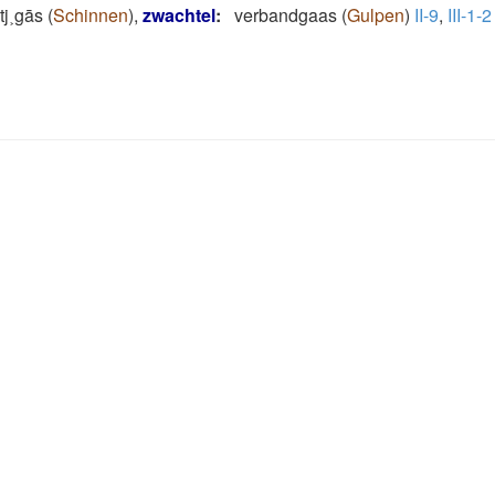
tj˲gās
(
Schinnen
)
,
zwachtel
:
verbandgaas
(
Gulpen
)
II-9
,
III-1-2