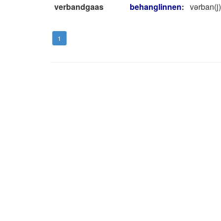
verbandgaas
behanglinnen
:
vǝrban(j)
1