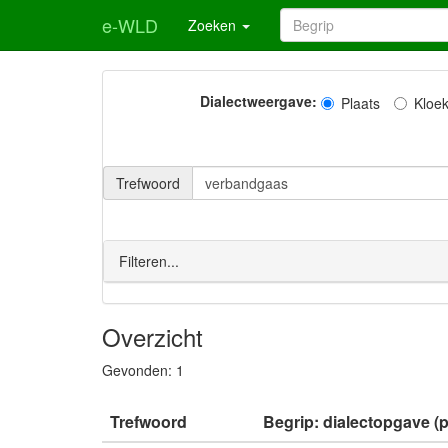
e-WLD
Zoeken
Dialectweergave:
Plaats
Kloe
Trefwoord
Filteren...
Overzicht
Gevonden:
1
Trefwoord
Begrip: dialectopgave (p