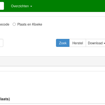
Overzichten
kecode
Plaats en Kloeke
Download
laats)