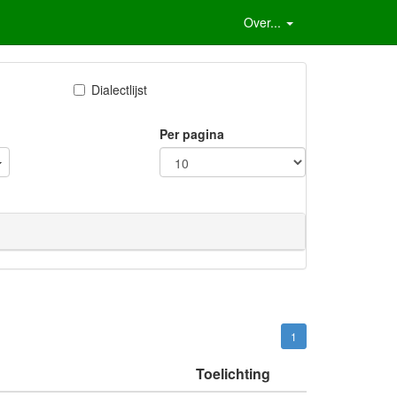
Over...
Dialectlijst
Per pagina
1
Toelichting