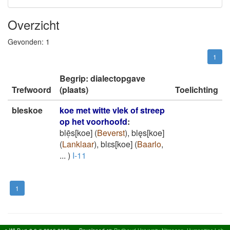
Overzicht
Gevonden:
1
1
Begrip: dialectopgave
Trefwoord
(plaats)
Toelichting
bleskoe
koe met witte vlek of streep
op het voorhoofd
:
blē̜s[koe]
(
Beverst
)
,
blęs[koe]
(
Lanklaar
)
,
blɛs[koe]
(
Baarlo
,
...
)
I-11
1