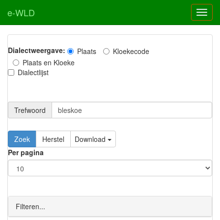
e-WLD
Dialectweergave:
Plaats
Kloekecode
Plaats en Kloeke
Dialectlijst
Trefwoord
Download
Per pagina
Filteren...