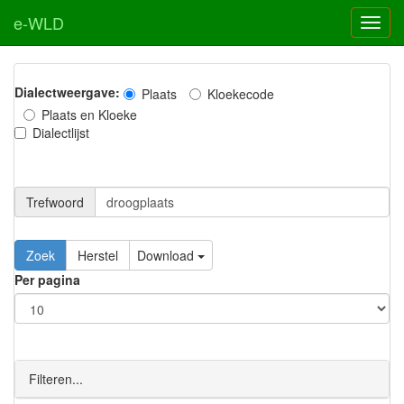
e-WLD
Dialectweergave:
Plaats
Kloekecode
Plaats en Kloeke
Dialectlijst
Trefwoord
Download
Per pagina
Filteren...