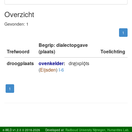
Overzicht
Gevonden:
1
1
Begrip: dialectopgave
Trefwoord
(plaats)
Toelichting
droogplaats
ovenkelder
:
drø̜i̯xplǭts
(
Eijsden
)
I-6
1
e-WLD v1.2.0 © 2016-2026
Developed at:
Radboud University Nijmegen, Humanities Lab,