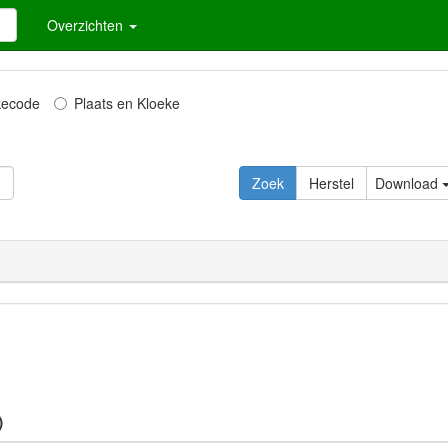
Overzichten
kecode
Plaats en Kloeke
Download
)