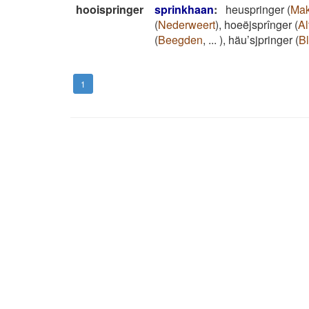
hooispringer
sprinkhaan
:
heuspringer
(
Mak
(
Nederweert
)
,
hoeëjsprînger
(
Al
(
Beegden
,
...
)
,
häu’sjpringer
(
Bl
1