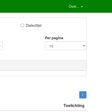
Over...
Dialectlijst
Per pagina
1
Toelichting