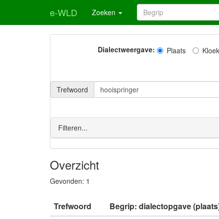
e-WLD
Zoeken
Dialectweergave:
Plaats
Kloe
Trefwoord
Filteren...
Overzicht
Gevonden:
1
Trefwoord
Begrip: dialectopgave (plaats