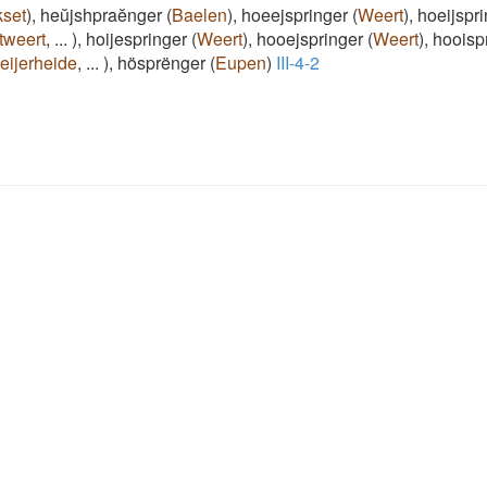
set
)
,
heŭjshpraĕnger
(
Baelen
)
,
hoeejspringer
(
Weert
)
,
hoeijspr
tweert
,
...
)
,
hoijespringer
(
Weert
)
,
hooejspringer
(
Weert
)
,
hooisp
eijerheide
,
...
)
,
hösprënger
(
Eupen
)
III-4-2