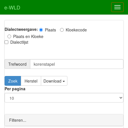
e-WLD
Dialectweergave:
Plaats
Kloekecode
Plaats en Kloeke
Dialectlijst
Trefwoord
Download
Per pagina
Filteren...