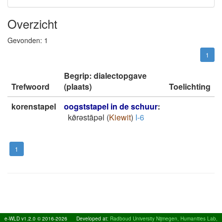
Overzicht
Gevonden:
1
1
Begrip: dialectopgave
Trefwoord
(plaats)
Toelichting
korenstapel
oogststapel in de schuur
:
kø̄rǝstāpǝl
(
Kiewit
)
I-6
1
e-WLD v1.2.0 © 2016-2026
Developed at:
Radboud University Nijmegen, Humanities Lab,