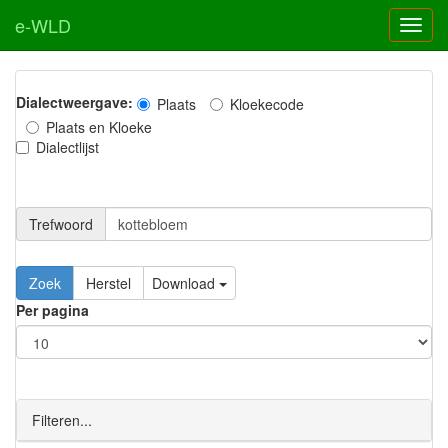
e-WLD
Dialectweergave:
Plaats
Kloekecode
Plaats en Kloeke
Dialectlijst
Trefwoord
Download
Per pagina
Filteren...