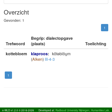
Overzicht
Gevonden:
1
1
Begrip: dialectopgave
Trefwoord
(plaats)
Toelichting
kottebloem
klaproos
:
kŏtəblōu̯m
(
Alken
)
III-4-3
1
e-WLD v1.2.0 © 2016-2026
Developed at:
Radboud University Nijmegen, Humanities Lab,