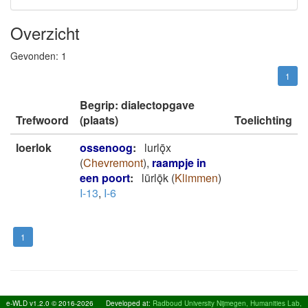
Overzicht
Gevonden:
1
1
Begrip: dialectopgave
Trefwoord
(plaats)
Toelichting
loerlok
ossenoog
:
lurlǭx
(
Chevremont
)
,
raampje in
een poort
:
lūrlǭk
(
Klimmen
)
I-13
,
I-6
1
e-WLD v1.2.0 © 2016-2026
Developed at:
Radboud University Nijmegen, Humanities Lab,