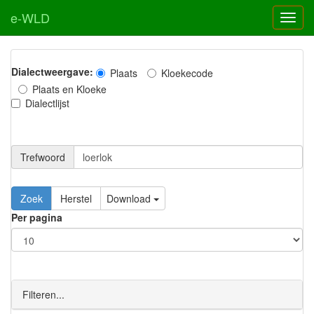
e-WLD
Dialectweergave:
Plaats
Kloekecode
Plaats en Kloeke
Dialectlijst
Trefwoord
Download
Per pagina
Filteren...