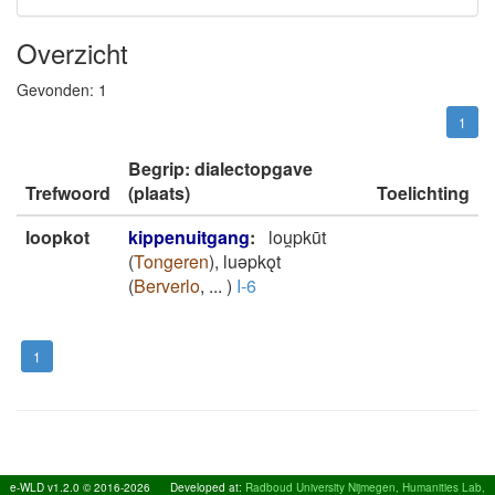
Overzicht
Gevonden:
1
1
Begrip: dialectopgave
Trefwoord
(plaats)
Toelichting
loopkot
kippenuitgang
:
lou̯pkūt
(
Tongeren
)
,
luǝpkǫt
(
Berverlo
,
...
)
I-6
1
e-WLD v1.2.0 © 2016-2026
Developed at:
Radboud University Nijmegen, Humanities Lab,