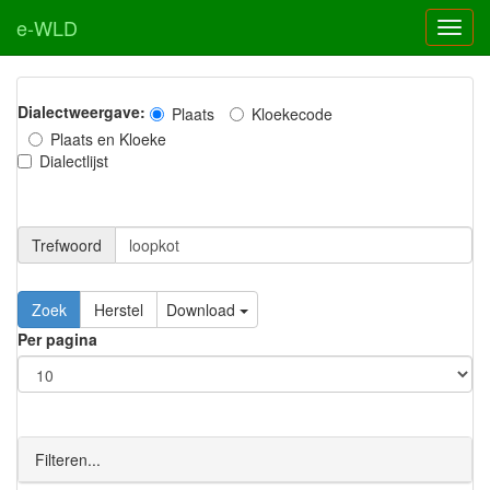
e-WLD
Dialectweergave:
Plaats
Kloekecode
Plaats en Kloeke
Dialectlijst
Trefwoord
Download
Per pagina
Filteren...