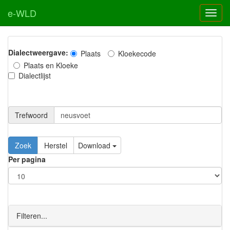
e-WLD
Dialectweergave:
Plaats
Kloekecode
Plaats en Kloeke
Dialectlijst
Trefwoord
Download
Per pagina
Filteren...