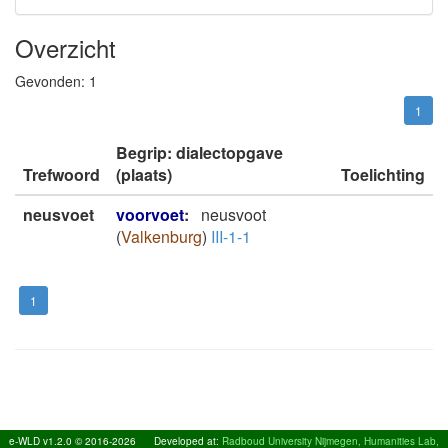
Overzicht
Gevonden:
1
1
Begrip: dialectopgave
Trefwoord
(plaats)
Toelichting
neusvoet
voorvoet
:
neusvoot
(
Valkenburg
)
III-1-1
1
e-WLD v1.2.0 © 2016-2026
Developed at:
Radboud University Nijmegen, Humanities Lab,