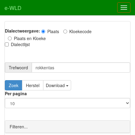
e-WLD
Dialectweergave:
Plaats
Kloekecode
Plaats en Kloeke
Dialectlijst
Trefwoord
Download
Per pagina
Filteren...