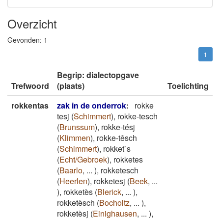
Overzicht
Gevonden:
1
1
Begrip: dialectopgave
Trefwoord
(plaats)
Toelichting
rokkentas
zak in de onderrok
:
rokke
tesj
(
Schimmert
)
,
rokke-tesch
(
Brunssum
)
,
rokke-tésj
(
Klimmen
)
,
rokke-têsch
(
Schimmert
)
,
rokket`s
(
Echt/Gebroek
)
,
rokketes
(
Baarlo
,
...
)
,
rokketesch
(
Heerlen
)
,
rokketesj
(
Beek
,
...
)
,
rokketès
(
Blerick
,
...
)
,
rokketèsch
(
Bocholtz
,
...
)
,
rokketèsj
(
Einighausen
,
...
)
,