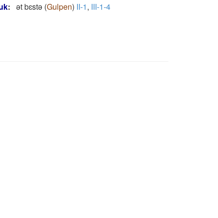
uk
:
ǝt bɛstǝ
(
Gulpen
)
II-1
,
III-1-4