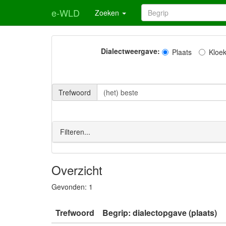
e-WLD
Zoeken
Dialectweergave:
Plaats
Kloe
Trefwoord
Filteren...
Overzicht
Gevonden:
1
Trefwoord
Begrip: dialectopgave (plaats)