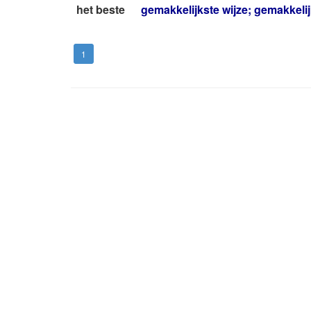
het beste
gemakkelijkste wijze; gemakkeli
1