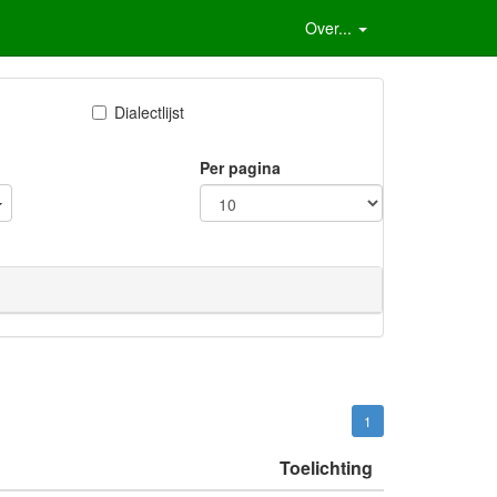
Over...
Dialectlijst
Per pagina
1
Toelichting