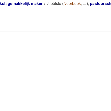
jkst; gemakkelijk maken
:
⁄t bètste
(
Noorbeek
,
...
)
,
pastoorsst