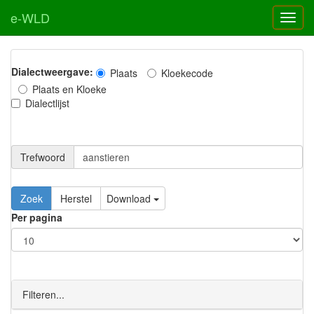
e-WLD
Dialectweergave:
Plaats
Kloekecode
Plaats en Kloeke
Dialectlijst
Trefwoord
Download
Per pagina
Filteren...