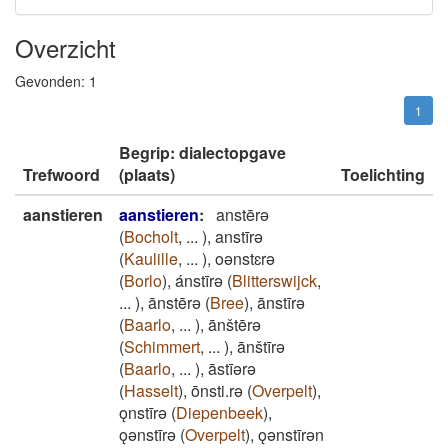
Overzicht
Gevonden:
1
1
Begrip: dialectopgave
Trefwoord
(plaats)
Toelichting
aanstieren
aanstieren
:
anstērǝ
(
Bocholt
,
...
)
,
anstīrǝ
(
Kaulille
,
...
)
,
oǝnstɛrǝ
(
Borlo
)
,
ánstīrǝ
(
Blitterswijck
,
...
)
,
ānstērǝ
(
Bree
)
,
ānstīrǝ
(
Baarlo
,
...
)
,
ānštērǝ
(
Schimmert
,
...
)
,
ānštīrǝ
(
Baarlo
,
...
)
,
āstīǝrǝ
(
Hasselt
)
,
ōnsti.rǝ
(
Overpelt
)
,
ǫnstīrǝ
(
Diepenbeek
)
,
ǫǝnstīrǝ
(
Overpelt
)
,
ǫǝnstīrǝn