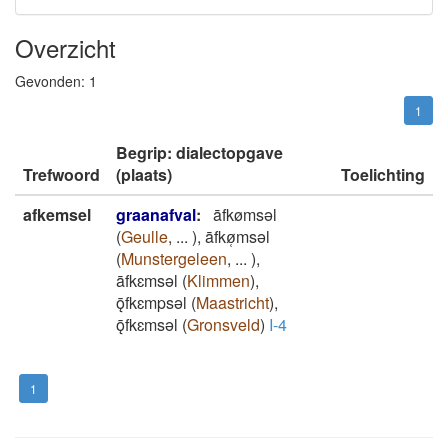
Overzicht
Gevonden:
1
1
Begrip: dialectopgave
Trefwoord
(plaats)
Toelichting
afkemsel
graanafval
:
āfkømsǝl
(
Geulle
,
...
)
,
āfkø̜msǝl
(
Munstergeleen
,
...
)
,
āfkɛmsǝl
(
Klimmen
)
,
ǭfkɛmpsǝl
(
Maastricht
)
,
ǭfkɛmsǝl
(
Gronsveld
)
I-4
1