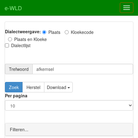
e-WLD
Dialectweergave:
Plaats
Kloekecode
Plaats en Kloeke
Dialectlijst
Trefwoord
Download
Per pagina
Filteren...