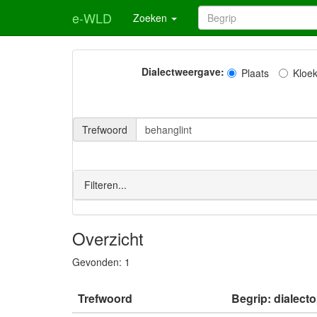
e-WLD
Zoeken
Dialectweergave:
Plaats
Kloe
Trefwoord
Filteren...
Overzicht
Gevonden:
1
Trefwoord
Begrip: dialect