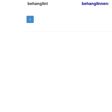
behanglint
behanglinnen
:
1