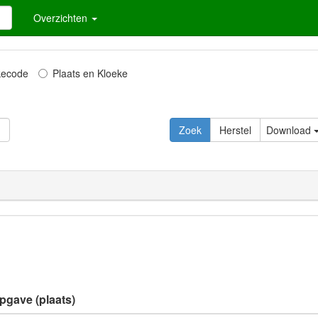
Overzichten
kecode
Plaats en Kloeke
Download
opgave (plaats)