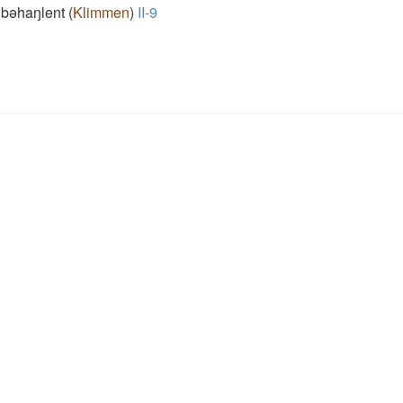
bǝhaŋlent
(
Klimmen
)
II-9