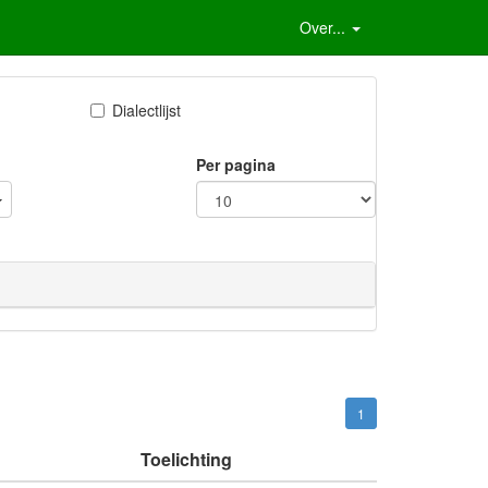
Over...
Dialectlijst
Per pagina
1
Toelichting