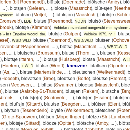
erten (bij Roermond)
)
,
blūtsje
(
Doenrade
)
,
blötsche
(
Amby
)
,
blö
,
...
)
,
blötsjen
(
Geleen
,
...
)
,
blötsə
(
Maastricht
)
,
blùt-sjen
(
Neerha
blutsen
(
Meijel
,
...
)
,
blutsjen
(
Maastricht
)
,
blötsje
(
Schin
gsysteem
Gronsveld
)
,
blutse
(
Roermond
)
,
blutsö
(
Stevensweer
LDB
NCDN
broek
)
,
blötsje
(
Klimmen
)
,
Veldeke / eventueel aangevuld met systeem J
blutsje
(
Gulpen
)
,
bluts
 \\ in t Engelse woord: the.
Veldeke 1979, nr. 1
esel
)
,
blutsə
(
Roermond
)
,
blutsen
(
Ophove
WBD-WLD
WBD/WLD
revenbicht/Papenhoven
,
...
)
,
blötsə
(
Maastricht
,
...
)
,
WBD\\WLD
pen
,
...
)
,
blutschu
(
Brunssum
)
,
blutse
(
Thorn
,
...
)
,
blutsen
(
Kesse
)
,
blötsje
(
Itteren
,
...
)
,
blötsjə
(
Hulsberg
)
,
blötsə
(
Maastricht
)
,
WLD 
(
Haelen
)
,
blutse
(
Weert
)
,
kneuzen
:
blaitsen
(
Opoetere
± WLD
n
(
As
,
...
)
,
bletsə
(
Martenslinde
,
...
)
,
bleutschen
(
Welkenraedt
)
,
b
(
Hoeselt
)
,
blevətsen
(
Bree
)
,
bleütsen
(
Borlo
)
,
blēūtse
(
Riemst
)
,
itsen
(
Meeuwen
,
...
)
,
blitsə
(
Swalmen
)
,
bloetsə
(
Maastricht
)
,
bloe
n
)
,
bluitse
(
Aalst-bij-St.-Truiden
)
,
blusjen
(
Rekem
)
,
blutsche
(
Bin
broek
,
...
)
,
blutsje(n)
(
Schinveld
,
...
)
,
blutsjen
(
Eisden
)
,
blutsje
len
)
,
blut’sjə
(
Sittard
)
,
bluutse
(
Beegden
,
...
)
,
blūtsen
(
Elen
)
,
blū
)
,
blytsən
(
Tessenderlo
)
,
blytšə
(
Welkenraedt
)
,
blètschen
(
Rote
e
(
Grote-Spouwen
)
,
blétsen
(
Mopertingen
)
,
blétze
(
Sint-Lambrec
zen
)
,
blòtsje
(
Sittard
)
,
blödzə
(
Opitter
)
,
blötsche
(
Amby
,
...
)
,
blöt
.
)
,
blötsje
(
Berg-en-Terblijt
,
...
)
,
blötsje(n)
(
Obbicht
)
,
blötsjen
(
Ge