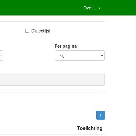
Over...
Dialectlijst
Per pagina
1
Toelichting