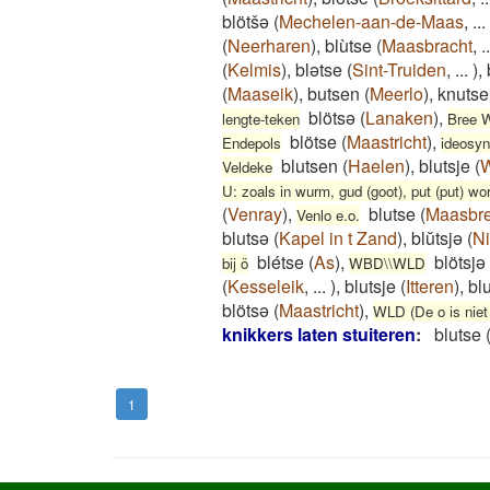
blötšə
(
Mechelen-aan-de-Maas
,
...
(
Neerharen
)
,
blùtse
(
Maasbracht
,
..
(
Kelmis
)
,
blətse
(
Sint-Truiden
,
...
)
,
(
Maaseik
)
,
butsen
(
Meerlo
)
,
knutse
blötsə
(
Lanaken
)
,
lengte-teken
Bree 
blötse
(
Maastricht
)
,
Endepols
ideosyn
blutsen
(
Haelen
)
,
blutsje
(
Veldeke
U: zoals in wurm, gud (goot), put (put) wo
(
Venray
)
,
blutse
(
Maasbr
Venlo e.o.
blutsə
(
Kapel in t Zand
)
,
blŭtsjə
(
N
blétse
(
As
)
,
blötsjə
bij ö
WBD\\WLD
(
Kesseleik
,
...
)
,
blutsje
(
Itteren
)
,
bl
blötsə
(
Maastricht
)
,
WLD (De o is niet
knikkers laten stuiteren
:
blutse
1