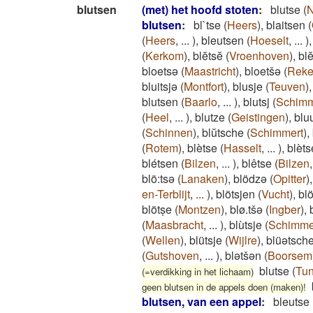
blutsen
(met) het hoofd stoten
:
blutse
(
N
blutsen
:
bl`tse
(
Heers
)
,
blaitsen
(
(
Heers
,
...
)
,
bleutsen
(
Hoeselt
,
...
)
(
Kerkom
)
,
blĕtsĕ
(
Vroenhoven
)
,
ble
bloetsə
(
Maastricht
)
,
bloetšə
(
Rek
bluitsjə
(
Montfort
)
,
blusje
(
Teuven
)
blutsen
(
Baarlo
,
...
)
,
blutsj
(
Schimm
(
Heel
,
...
)
,
blutze
(
Geistingen
)
,
blu
(
Schinnen
)
,
blŭtsche
(
Schimmert
)
,
(
Rotem
)
,
blètse
(
Hasselt
,
...
)
,
blèt
blétsen
(
Bilzen
,
...
)
,
blêtse
(
Bilzen
blö:tsə
(
Lanaken
)
,
blödzə
(
Opitter
)
en-Terblijt
,
...
)
,
blötsjen
(
Vucht
)
,
blö
blötṣe
(
Montzen
)
,
blø.tšə
(
Ingber
)
,
(
Maasbracht
,
...
)
,
blùtsje
(
Schimme
(
Wellen
)
,
blütsje
(
Wijlre
)
,
blüətsch
(
Gutshoven
,
...
)
,
blətšən
(
Boorsem
blutse
(
Tun
(=verdikking in het lichaam)
geen blutsen in de appels doen (maken)!
blutsen, van een appel
:
bleutse