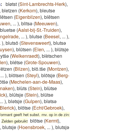
n
:
bløtst
(
Sint-Lambrechts-Herk
)
,
,
bletzen
(
Kerkom
)
,
bleutse
lētsen
(
Eigenbilzen
)
,
blĕtsen
uwen
,
...
)
,
blitsə
(
Meeuwen
)
,
bluetse
(
Aalst-bij-St.-Truiden
)
,
ingelrade
,
...
)
,
blutse
(
Beesel
,
...
)
,
.
)
,
blutsö
(
Stevensweert
)
,
blutsə
uysen
)
,
blūtsen
(
Elen
,
...
)
,
blūtsje
ytšə
(
Welkenraedt
)
,
blètschen
len
)
,
blétse
(
Grote-Spouwen
)
,
lëtzen
(
Bilzen
)
,
blö.tše
(
Montzen
)
,
,
...
)
,
blötsen
(
Steyl
)
,
blötsje
(
Berg-
ötšə
(
Mechelen-aan-de-Maas
)
,
naken
)
,
blùts
(
Stein
)
,
blùtse
ick
)
,
blûtsje
(
Stein
)
,
blütse
...
)
,
blətsje
(
Gulpen
)
,
blətsə
Blerick
)
,
blötse
(
Echt/Gebroek
)
,
formant geeft het subst. mv. op in de zin:
,
blötse
(
Kermt
)
,
Zelden gebruikt
,
blutsje
(
Hoensbroek
,
...
)
,
blutsjə