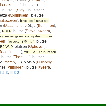
Lanaken
,
...
)
,
blùt-sjen
)
,
blütsen
(
Steyl
)
,
blüətsche
lətza
(
Koninksem
)
,
bləutse
uttecoven
)
,
boven de ö staat een
en
(
Maastricht
)
,
blötsje
(
Schinnen
)
,
)
,
blutsö
(
Stevensweert
)
,
NCDN
ventueel aangevuld met systeem Jones
pen
)
,
blutse
Veldeke 1979, nr. 1
blutsen
(
Ophoven
)
,
BD/WLD
aastricht
,
...
)
,
WBD/WLD é leunt aan
,
blutse
(
Thorn
,
...
)
,
blutsen
je
(
Itteren
,
...
)
,
blötsjə
(
Hulsberg
)
,
itse
(
Vlijtingen
)
,
blutse
(
Weert
)
,
II-2-3
,
III-3-2