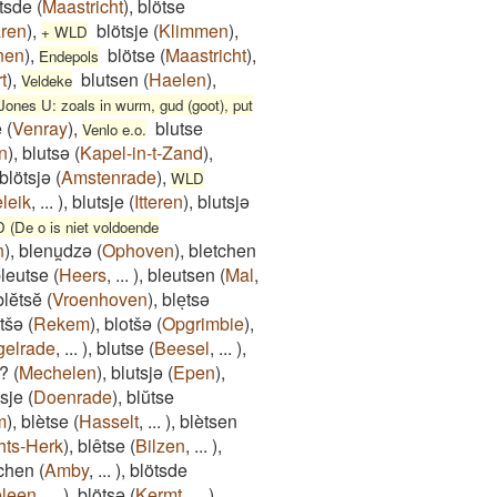
tsde
(
Maastricht
)
,
blötse
ren
)
,
blötsje
(
Klimmen
)
,
+ WLD
nen
)
,
blötse
(
Maastricht
)
,
Endepols
t
)
,
blutsen
(
Haelen
)
,
Veldeke
ones U: zoals in wurm, gud (goot), put
e
(
Venray
)
,
blutse
Venlo e.o.
n
)
,
blutsə
(
Kapel-in-t-Zand
)
,
blötsjə
(
Amstenrade
)
,
WLD
leik
,
...
)
,
blutsje
(
Itteren
)
,
blutsjə
(De o is niet voldoende
n
)
,
blenu̯dzə
(
Ophoven
)
,
bletchen
leutse
(
Heers
,
...
)
,
bleutsen
(
Mal
,
blĕtsĕ
(
Vroenhoven
)
,
bleͅtsə
tšə
(
Rekem
)
,
blotšə
(
Opgrimbie
)
,
gelrade
,
...
)
,
blutse
(
Beesel
,
...
)
,
n?
(
Mechelen
)
,
blutsjə
(
Epen
)
,
tsje
(
Doenrade
)
,
blŭtse
m
)
,
blètse
(
Hasselt
,
...
)
,
blètsen
hts-Herk
)
,
blêtse
(
Bilzen
,
...
)
,
schen
(
Amby
,
...
)
,
blötsde
leen
,
...
)
,
blötsə
(
Kermt
,
...
)
,