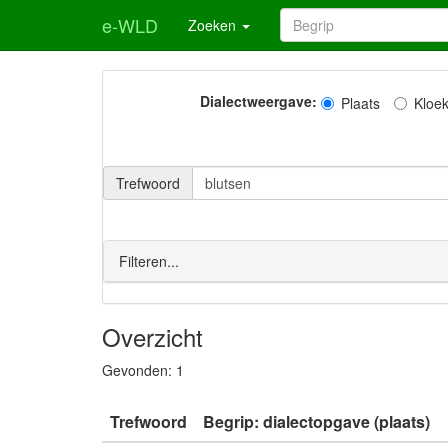
e-WLD
Zoeken
Dialectweergave:
Plaats
Kloe
Trefwoord
Filteren...
Overzicht
Gevonden:
1
Trefwoord
Begrip: dialectopgave (plaats)