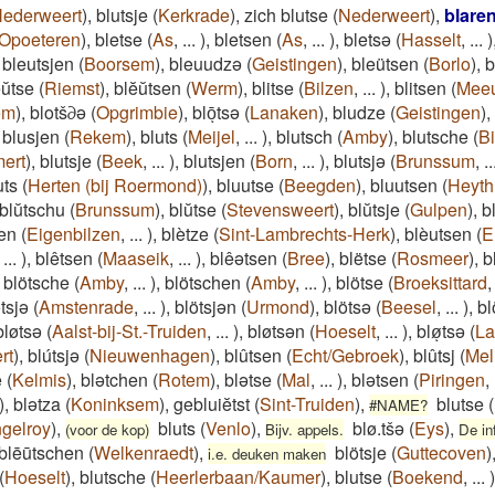
ederweert
)
,
blutsje
(
Kerkrade
)
,
zich blutse
(
Nederweert
)
,
blare
Opoeteren
)
,
bletse
(
As
,
...
)
,
bletsen
(
As
,
...
)
,
bletsə
(
Hasselt
,
...
)
,
bleutsjen
(
Boorsem
)
,
bleuudzə
(
Geistingen
)
,
bleütsen
(
Borlo
)
,
b
̆ŭtse
(
Riemst
)
,
blĕŭtsen
(
Werm
)
,
blitse
(
Bilzen
,
...
)
,
blitsen
(
Mee
em
)
,
blotš∂ə
(
Opgrimbie
)
,
blōͅtsə
(
Lanaken
)
,
bludze
(
Geistingen
)
,
,
blusjen
(
Rekem
)
,
bluts
(
Meijel
,
...
)
,
blutsch
(
Amby
)
,
blutsche
(
B
ert
)
,
blutsje
(
Beek
,
...
)
,
blutsjen
(
Born
,
...
)
,
blutsjə
(
Brunssum
,
..
uts
(
Herten (bij Roermond)
)
,
bluutse
(
Beegden
)
,
bluutsen
(
Heyth
blŭtschu
(
Brunssum
)
,
blŭtse
(
Stevensweert
)
,
blŭtsje
(
Gulpen
)
,
bl
sen
(
Eigenbilzen
,
...
)
,
blètze
(
Sint-Lambrechts-Herk
)
,
blèutsen
(
E
,
...
)
,
blêtsen
(
Maaseik
,
...
)
,
blêətsen
(
Bree
)
,
blëtse
(
Rosmeer
)
,
b
,
blötsche
(
Amby
,
...
)
,
blötschen
(
Amby
,
...
)
,
blötse
(
Broeksittard
tsjə
(
Amstenrade
,
...
)
,
blötsjən
(
Urmond
)
,
blötsə
(
Beesel
,
...
)
,
bl
bløtsə
(
Aalst-bij-St.-Truiden
,
...
)
,
bløtsən
(
Hoeselt
,
...
)
,
bløͅtsə
(
La
rt
)
,
blútsjə
(
Nieuwenhagen
)
,
blûtsen
(
Echt/Gebroek
)
,
blûtsj
(
Mel
e
(
Kelmis
)
,
blətchen
(
Rotem
)
,
blətse
(
Mal
,
...
)
,
blətsen
(
Piringen
,
)
,
blətza
(
Koninksem
)
,
gebluiĕtst
(
Sint-Truiden
)
,
blutse
(
#NAME?
gelroy
)
,
bluts
(
Venlo
)
,
blø.tšə
(
Eys
)
,
(voor de kop)
Bijv. appels.
De in
blēūtschen
(
Welkenraedt
)
,
blötsje
(
Guttecoven
)
i.e. deuken maken
(
Hoeselt
)
,
blutsche
(
Heerlerbaan/Kaumer
)
,
blutse
(
Boekend
,
...
)