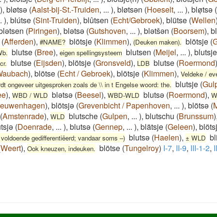
)
,
bløtsə
(
Aalst-bij-St.-Truiden
,
...
)
,
bløtsən
(
Hoeselt
,
...
)
,
bløͅtsə
(
.
)
,
blútse
(
Sint-Truiden
)
,
blûtsen
(
Echt/Gebroek
)
,
blütse
(
Wellen
blətsen
(
Piringen
)
,
blətsə
(
Gutshoven
,
...
)
,
blətšən
(
Boorsem
)
,
b
(
Afferden
)
,
blötsje
(
Klimmen
)
,
blötsje
(
G
#NAME?
(Deuken maken).
blutse
(
Bree
)
,
blutsen
(
Meijel
,
...
)
,
blutsj
Wb.
eigen spellingsysteem
blutse
(
Eijsden
)
,
blötsje
(
Gronsveld
)
,
blutse
(
Roermond
cr.
LDB
Waubach
)
,
blötse
(
Echt / Gebroek
)
,
blötsje
(
Klimmen
)
,
Veldeke / e
blutsje
(
Gul
rdt ongeveer uitgesproken zoals de \\ in t Engelse woord: the.
ee
)
,
blətsə
(
Beesel
)
,
blutsə
(
Roermond
)
,
WBD / WLD
WBD-WLD
W
ieuwenhagen
)
,
blötsjə
(
Grevenbicht / Papenhoven
,
...
)
,
blötsə
(
M
(
Amstenrade
)
,
blutsche
(
Gulpen
,
...
)
,
blutschu
(
Brunssum
)
WLD
utsjə
(
Doenrade
,
...
)
,
blutsə
(
Gennep
,
...
)
,
blätsje
(
Geleen
)
,
blöts
blutsə
(
Haelen
)
,
bl
 voldoende gedifferentiëerd; vandaar soms –)
± WLD
(
Weert
)
,
blötse
(
Tungelroy
)
I-7
,
II-9
,
III-1-2
,
I
Ook kneuzen, indeuken.