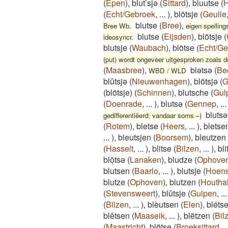
(
Epen
)
,
blut’sjə
(
Sittard
)
,
bluutse
(
H
(
Echt/Gebroek
,
...
)
,
blötsje
(
Geulle
blutse
(
Bree
)
,
Bree Wb.
eigen spellin
blutse
(
Eijsden
)
,
blötsje
(
ideosyncr.
blutsje
(
Waubach
)
,
blötse
(
Echt/Ge
(put) wordt ongeveer uitgesproken zoals de
(
Maasbree
)
,
blətsə
(
Be
WBD / WLD
blŭtsjə
(
Nieuwenhagen
)
,
blötsjə
(
G
(blötsje)
(
Schinnen
)
,
blutsche
(
Gul
(
Doenrade
,
...
)
,
blutsə
(
Gennep
,
...
blutsə
gedifferentiëerd; vandaar soms –)
(
Rotem
)
,
bletse
(
Heers
,
...
)
,
bletse
...
)
,
bleutsjen
(
Boorsem
)
,
bleutzen
(
Hasselt
,
...
)
,
blitse
(
Bilzen
,
...
)
,
bl
blōͅtsə
(
Lanaken
)
,
bludze
(
Ophove
blutsen
(
Baarlo
,
...
)
,
blutsje
(
Hoens
blutze
(
Ophoven
)
,
blutzen
(
Houtha
(
Stevensweert
)
,
blŭtsje
(
Gulpen
,
...
(
Bilzen
,
...
)
,
blèutsen
(
Elen
)
,
bléts
blêtsen
(
Maaseik
,
...
)
,
blëtzen
(
Bil
(
Maastricht
)
,
blötse
(
Broeksittard
,
..