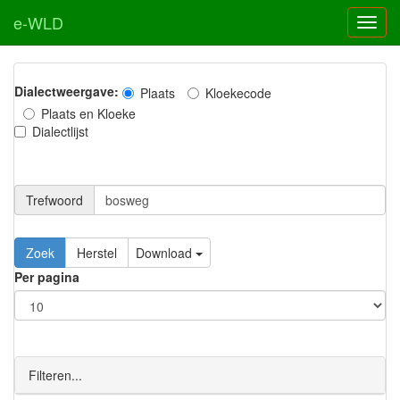
e-WLD
Dialectweergave:
Plaats
Kloekecode
Plaats en Kloeke
Dialectlijst
Trefwoord
Download
Per pagina
Filteren...