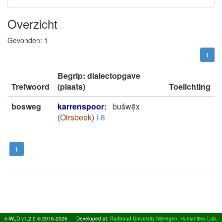
Overzicht
Gevonden:
1
1
Begrip: dialectopgave
Trefwoord
(plaats)
Toelichting
bosweg
karrenspoor
:
bušwē̜x
(
Oirsbeek
)
I-8
1
e-WLD v1.2.0 © 2016-2026
Developed at:
Radboud University Nijmegen, Humanities Lab,