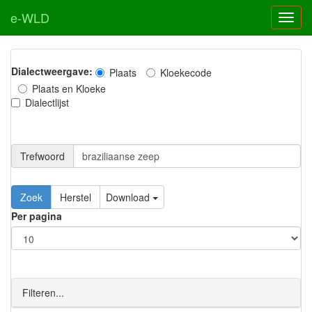
e-WLD
Dialectweergave:
Plaats
Kloekecode
Plaats en Kloeke
Dialectlijst
Trefwoord
Download
Per pagina
Filteren...