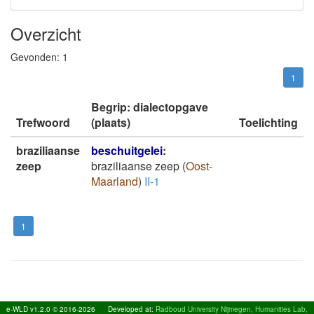
Overzicht
Gevonden:
1
1
Begrip: dialectopgave
Trefwoord
(plaats)
Toelichting
braziliaanse
beschuitgelei
:
zeep
braziliaanse zeep
(
Oost-
Maarland
)
II-1
1
e-WLD v1.2.0 © 2016-2026
Developed at:
Radboud University Nijmegen, Humanities Lab,