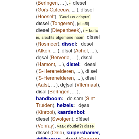
(
Beringen
,
...
)
,
diesel
-
(
Gors-Opleeuw
,
...
)
,
dissel
(
Hoeselt
)
,
[Carduus crispus]
dïssël
(
Tongeren
)
,
[di.s6l]
diesel
(
Diepenbeek
)
,
i = korte
dissel
ie, slechts algemene naam
(
Rosmeer
)
,
dissel
:
desǝl
(
Alken
,
...
)
,
disǝl
(
Achel
,
...
)
,
dęsǝl
(
Berverlo
,
...
)
,
dɛsǝl
(
Hamont
,
...
)
,
distel
:
desǝl
(
'S-Herenelderen
,
...
)
,
di.sǝl
(
'S-Herenelderen
,
...
)
,
disǝl
(
Aalst
,
...
)
,
dęi̯sǝl
(
Vliermaal
)
,
dīsǝl
(
Beringen
,
...
)
,
handboom
:
dē̜.sǝm
(
Sint-
Truiden
)
,
heizeis
:
dęsǝl
(
Kinrooi
)
,
kaardenbol
:
diesel
(
Swolgen
)
,
dĭĕsel
(
Venray
)
,
vaak (foutief?) dissel
dissel
(
Oirlo
)
,
kuipershamer,