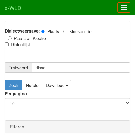
e-WLD
Dialectweergave:
Plaats
Kloekecode
Plaats en Kloeke
Dialectlijst
Trefwoord
Download
Per pagina
Filteren...