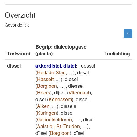
Overzicht
Gevonden:
3
1
Begrip: dialectopgave
Trefwoord
(plaats)
Toelichting
dissel
akkerdistel, distel
:
dessəl
(
Herk-de-Stad
,
...
)
,
desəl
(
Hasselt
,
...
)
,
diesel
(
Borgloon
,
...
)
,
diessel
(
Heers
)
,
dijsel
(
Vliermaal
)
,
disel
(
Kortessem
)
,
dissel
(
Alken
,
...
)
,
dissels
(
Kuringen
)
,
dissəl
(
Genoelselderen
,
...
)
,
disəl
(
Aalst-bij-St.-Truiden
,
...
)
,
dī.səl
(
Borgloon
)
,
dīsəl